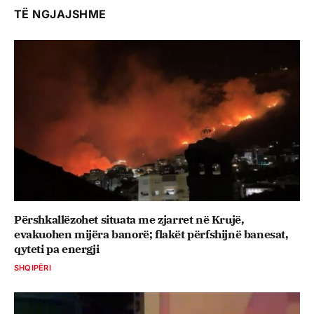
TË NGJAJSHME
Përshkallëzohet situata me zjarret në Krujë,
evakuohen mijëra banorë; flakët përfshijnë banesat,
qyteti pa energji
SHQIPËRI