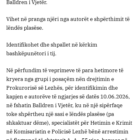
Balldren i Vjetër.
Vihet në pranga njëri nga autorët e shpërthimit të
lëndës plasëse.
Identifikohet dhe shpallet në kërkim
bashkëpunëtori i tij.
Në përfundim të veprimeve të para hetimore të
kryera nga grupi i posaçëm nën drejtimin e
Prokurorisë së Lezhës, për identifikimin dhe
kapjen e autorëve të ngjarjes së datës 10.06.2026,
në fshatin Balldren i Vjetër, ku në një sipërfaqe
toke shpërtheu një sasi e lëndës plasëse (pa
shkaktuar dëme), specialistët për Hetimin e Krimit
në Komisariatin e Policisë Lezhë bënë arrestimin