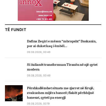
TË FUNDIT
Dafina Zeqiri e mëson “mbrapsht” Daskanin,
por ai duket kaq i ëmbël…
09.08.2026, 00:49
Si italianët transformuan Tiranën në një qytet
modern
09.08.2026, 00:49
Përshkallëzohet situata me zjarret në Krujë,
evakuohen mijëra banorë; flakët përfshijnë
banesat, qyteti pa energji
09.08.2026, 00:19