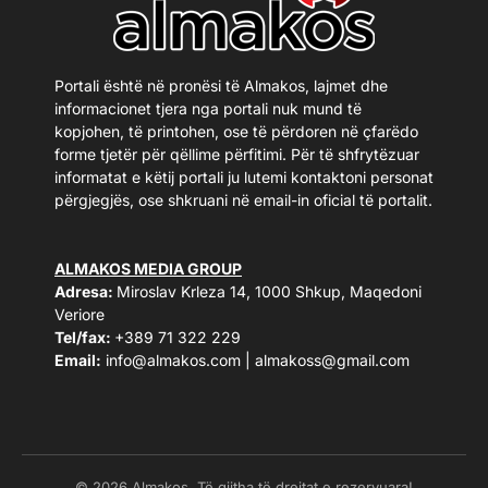
Portali është në pronësi të Almakos, lajmet dhe
informacionet tjera nga portali nuk mund të
kopjohen, të printohen, ose të përdoren në çfarëdo
forme tjetër për qëllime përfitimi. Për të shfrytëzuar
informatat e këtij portali ju lutemi kontaktoni personat
përgjegjës, ose shkruani në email-in oficial të portalit.
ALMAKOS MEDIA GROUP
Adresa:
Miroslav Krleza 14, 1000 Shkup, Maqedoni
Veriore
Tel/fax:
+389 71 322 229
Email:
info@almakos.com
|
almakoss@gmail.com
© 2026 Almakos. Të gjitha të drejtat e rezervuara!