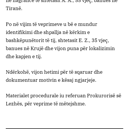
në flagrancë të shtetasit A. A., 55 vjeç, banues në
Tiranë.
Po në vijim të veprimeve u bë e mundur
identifikimi dhe shpallja në kërkim e
bashkëpunëtorit të tij, shtetasit E. Z., 35 vjeç,
banues në Krujë dhe vijon puna për lokalizimin
dhe kapjen e tij.
Ndërkohë, vijon hetimi për të sqaruar dhe
dokumentuar motivin e kësaj ngjarjeje.
Materialet procedurale iu referuan Prokurorisë së
Lezhës, për veprime të mëtejshme.