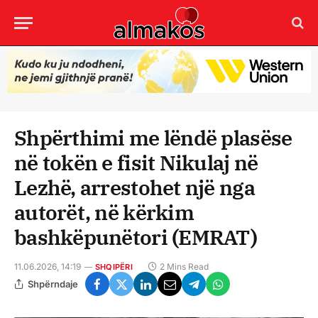
Shpërthimi me lëndë plasëse
në tokën e fisit Nikulaj në
Lezhë, arrestohet një nga
autorët, në kërkim
bashkëpunëtori (EMRAT)
11.06.2026, 14:19
2 Mins Read
SHQIPËRI
Shpërndaje