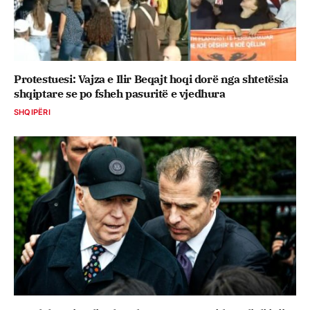
Protestuesi: Vajza e Ilir Beqajt hoqi dorë nga shtetësia
shqiptare se po fsheh pasuritë e vjedhura
SHQIPËRI