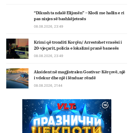
“Dikush ta ndalë Elijonën” – Klodi me hallin e ri
pas nisjes së bashkëjetesës
08.08.2026, 23:49
Krimi që tronditi Korçën/ Arrestohet vrasësi i
20-vjeçarit, policia e lokalizoi pranë banesës
08.08.2026, 23:49
Aksident në magjistralen Gostivar-Kërçovë, një
i vdekur dhe një i lënduar rëndë
08.08.2026, 21:44