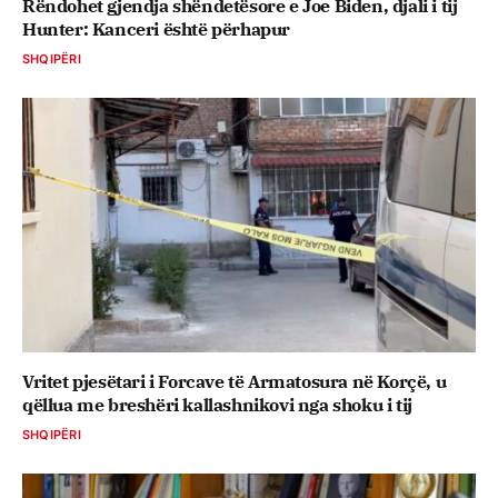
Rëndohet gjendja shëndetësore e Joe Biden, djali i tij
Hunter: Kanceri është përhapur
SHQIPËRI
Vritet pjesëtari i Forcave të Armatosura në Korçë, u
qëllua me breshëri kallashnikovi nga shoku i tij
SHQIPËRI