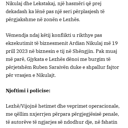
Nikulaj dhe Lekstakaj, një hasmëri që prej
dekadash ka lënë pas një seri përplasjesh të
përgjakshme në zonën e Lezhës.
Vëmendja ndaj këtij konflikti u rikthye pas
ekzekutimit të biznesmenit Ardian Nikulaj më 19
prill 2023 në biznesin e tij në Shëngjin. Pak muaj
më parë, Gjykata e Lezhës dënoi me burgim të
përjetshëm Ruben Saraivën duke e shpallur fajtor
për vrasjen e Nikulajt.
Njoftimi i policise:
Lezhë/Vijojnë hetimet dhe veprimet operacionale,
me qëllim nxjerrjen përpara përgjegjësisë penale,
të autorëve të ngjarjes së ndodhur dje, në fshatin