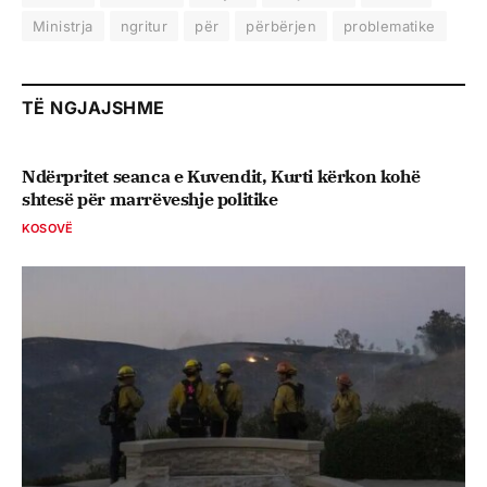
Ministrja
ngritur
për
përbërjen
problematike
TË NGJAJSHME
Ndërpritet seanca e Kuvendit, Kurti kërkon kohë
shtesë për marrëveshje politike
KOSOVË