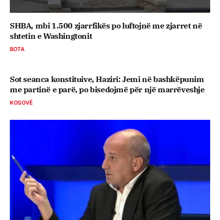
SHBA, mbi 1.500 zjarrfikës po luftojnë me zjarret në
shtetin e Washingtonit
BOTA
Sot seanca konstituive, ​Haziri: Jemi në bashkëpunim
me partinë e parë, po bisedojmë për një marrëveshje
KOSOVË