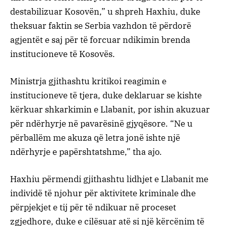
destabilizuar Kosovën,” u shpreh Haxhiu, duke
theksuar faktin se Serbia vazhdon të përdorë
agjentët e saj për të forcuar ndikimin brenda
institucioneve të Kosovës.
Ministrja gjithashtu kritikoi reagimin e
institucioneve të tjera, duke deklaruar se kishte
kërkuar shkarkimin e Llabanit, por ishin akuzuar
për ndërhyrje në pavarësinë gjyqësore. “Ne u
përballëm me akuza që letra jonë ishte një
ndërhyrje e papërshtatshme,” tha ajo.
Haxhiu përmendi gjithashtu lidhjet e Llabanit me
individë të njohur për aktivitete kriminale dhe
përpjekjet e tij për të ndikuar në proceset
zgjedhore, duke e cilësuar atë si një kërcënim të