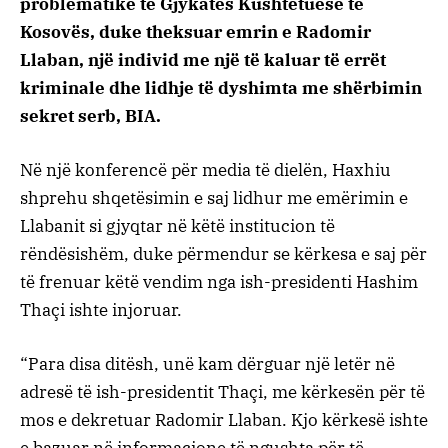
problematike të Gjykatës Kushtetuese të
Kosovës, duke theksuar emrin e Radomir
Llaban, një individ me një të kaluar të errët
kriminale dhe lidhje të dyshimta me shërbimin
sekret serb, BIA.
Në një konferencë për media të dielën, Haxhiu
shprehu shqetësimin e saj lidhur me emërimin e
Llabanit si gjyqtar në këtë institucion të
rëndësishëm, duke përmendur se kërkesa e saj për
të frenuar këtë vendim nga ish-presidenti Hashim
Thaçi ishte injoruar.
“Para disa ditësh, unë kam dërguar një letër në
adresë të ish-presidentit Thaçi, me kërkesën për të
mos e dekretuar Radomir Llaban. Kjo kërkesë ishte