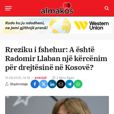
Rreziku i fshehur: A është
Radomir Llaban një kërcënim
për drejtësinë në Kosovë?
10.08.2025, 14:19
2 Mins Read
KOSOVË
Shpërndaje