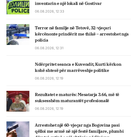
inventarin e një lokali në Gostivar
06.08.2026, 12:33
Terror në familje në Tetovë, 32-vjeçari
kërcënonte prindërit me thikë – arrestohet nga
policia
06.08.2026, 12:31
Ndërpritet seanca e Kuvendit, Kurti kërkon
kohë shtesë për marrëveshje politike
06.08.2026, 12:19
Rezultatet e maturës: Mesatarja 3.66, më të
suksesshëm maturantët profesionalë
06.08.2026, 12:19
Arrestohet një 60-vjeçar nga Bogovina pasi
qëlloi me armë në një festë familjare, plumbi