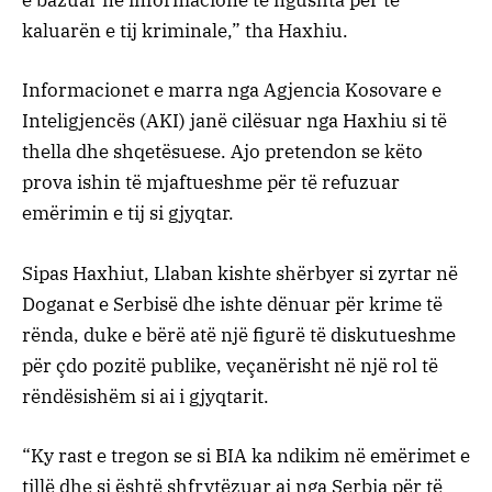
e bazuar në informacione të ngushta për të
kaluarën e tij kriminale,” tha Haxhiu.
Informacionet e marra nga Agjencia Kosovare e
Inteligjencës (AKI) janë cilësuar nga Haxhiu si të
thella dhe shqetësuese. Ajo pretendon se këto
prova ishin të mjaftueshme për të refuzuar
emërimin e tij si gjyqtar.
Sipas Haxhiut, Llaban kishte shërbyer si zyrtar në
Doganat e Serbisë dhe ishte dënuar për krime të
rënda, duke e bërë atë një figurë të diskutueshme
për çdo pozitë publike, veçanërisht në një rol të
rëndësishëm si ai i gjyqtarit.
“Ky rast e tregon se si BIA ka ndikim në emërimet e
tillë dhe si është shfrytëzuar ai nga Serbia për të