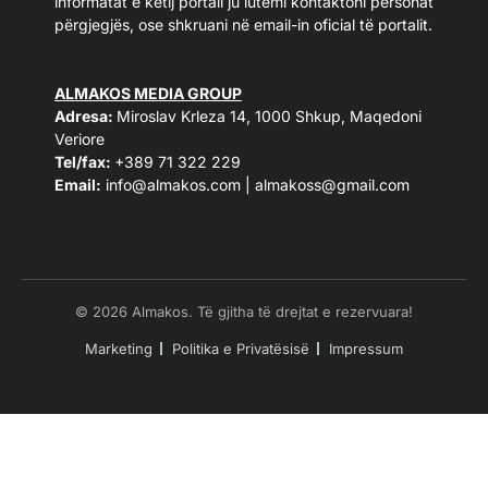
informatat e këtij portali ju lutemi kontaktoni personat
përgjegjës, ose shkruani në email-in oficial të portalit.
ALMAKOS MEDIA GROUP
Adresa:
Miroslav Krleza 14, 1000 Shkup, Maqedoni
Veriore
Tel/fax:
+389 71 322 229
Email:
info@almakos.com
|
almakoss@gmail.com
© 2026 Almakos. Të gjitha të drejtat e rezervuara!
Marketing
Politika e Privatësisë
Impressum