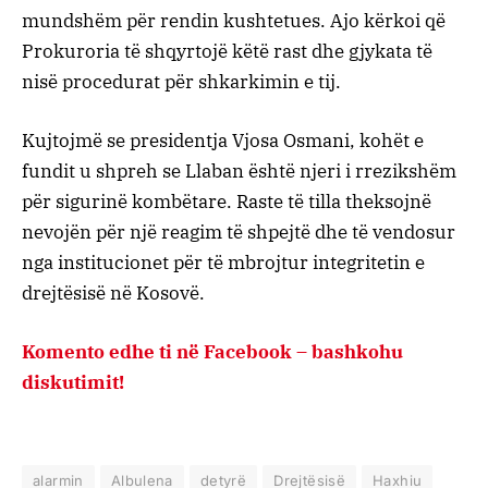
mundshëm për rendin kushtetues. Ajo kërkoi që
Prokuroria të shqyrtojë këtë rast dhe gjykata të
nisë procedurat për shkarkimin e tij.
Kujtojmë se presidentja Vjosa Osmani, kohët e
fundit u shpreh se Llaban është njeri i rrezikshëm
për sigurinë kombëtare. Raste të tilla theksojnë
nevojën për një reagim të shpejtë dhe të vendosur
nga institucionet për të mbrojtur integritetin e
drejtësisë në Kosovë.
Komento edhe ti në Facebook – bashkohu
diskutimit!
alarmin
Albulena
detyrë
Drejtësisë
Haxhiu