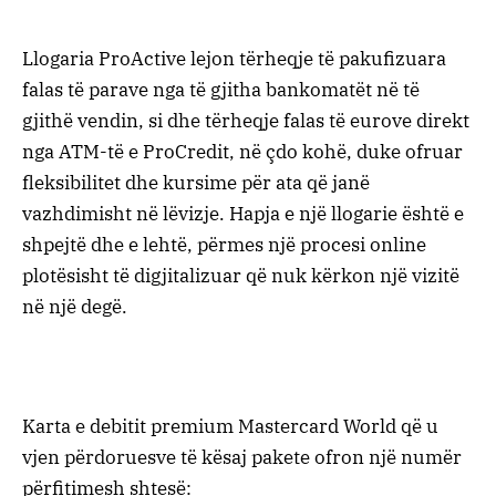
Llogaria ProActive lejon tërheqje të pakufizuara
falas të parave nga të gjitha bankomatët në të
gjithë vendin, si dhe tërheqje falas të eurove direkt
nga ATM-të e ProCredit, në çdo kohë, duke ofruar
fleksibilitet dhe kursime për ata që janë
vazhdimisht në lëvizje. Hapja e një llogarie është e
shpejtë dhe e lehtë, përmes një procesi online
plotësisht të digjitalizuar që nuk kërkon një vizitë
në një degë.
Karta e debitit premium Mastercard World që u
vjen përdoruesve të kësaj pakete ofron një numër
përfitimesh shtesë: