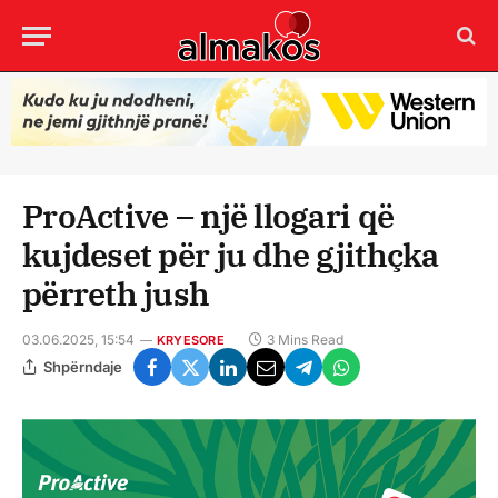
ProActive – një llogari që
kujdeset për ju dhe gjithçka
përreth jush
03.06.2025, 15:54
3 Mins Read
KRYESORE
Shpërndaje