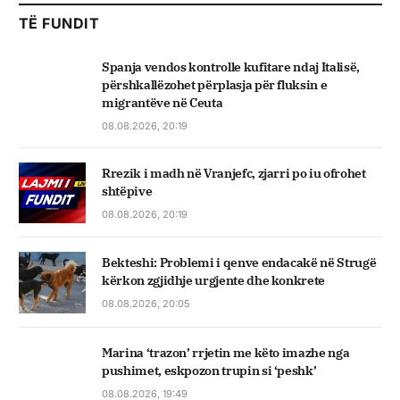
TË FUNDIT
Spanja vendos kontrolle kufitare ndaj Italisë,
përshkallëzohet përplasja për fluksin e
migrantëve në Ceuta
08.08.2026, 20:19
Rrezik i madh në Vranjefc, zjarri po iu ofrohet
shtëpive
08.08.2026, 20:19
Bekteshi: Problemi i qenve endacakë në Strugë
kërkon zgjidhje urgjente dhe konkrete
08.08.2026, 20:05
Marina ‘trazon’ rrjetin me këto imazhe nga
pushimet, eskpozon trupin si ‘peshk’
08.08.2026, 19:49