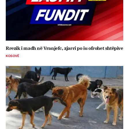
Rrezik i madh në Vranjefc, zjarri po iu ofrohet shtëpive
KOSOVË