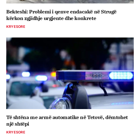
Bekteshi: Problemi i qenve endacakë në Strugë
kërkon zgjidhje urgjente dhe konkrete
KRYESORE
Të shtëna me armë automatike në Tetovë, dëmtohet
një shtëpi
KRYESORE