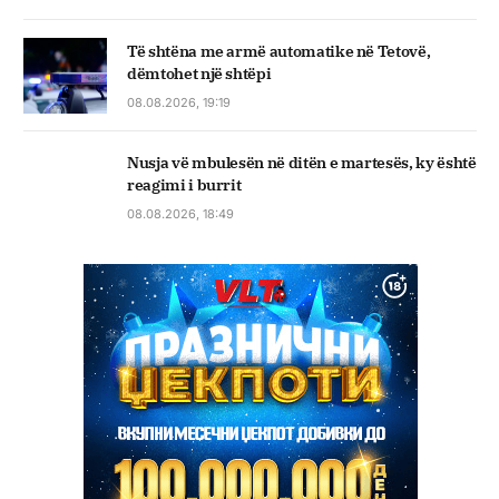
Të shtëna me armë automatike në Tetovë,
dëmtohet një shtëpi
08.08.2026, 19:19
Nusja vë mbulesën në ditën e martesës, ky është
reagimi i burrit
08.08.2026, 18:49