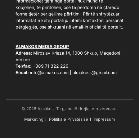
informacionet tjera nga portali nuk mund të
kopjohen, të printohen, ose të përdoren në çfarëdo
forme tjetër për qëllime përfitimi. Për të shfrytëzuar
informatat e këtij portali ju lutemi kontaktoni personat
përgjegjës, ose shkruani në email-in oficial të portalit.
ALMAKOS MEDIA GROUP
Adresa:
Miroslav Krleza 14, 1000 Shkup, Maqedoni
Veriore
Tel/fax:
+389 71 322 229
Email:
info@almakos.com
|
almakoss@gmail.com
© 2026 Almakos. Të gjitha të drejtat e rezervuara!
Marketing
Politika e Privatësisë
Impressum