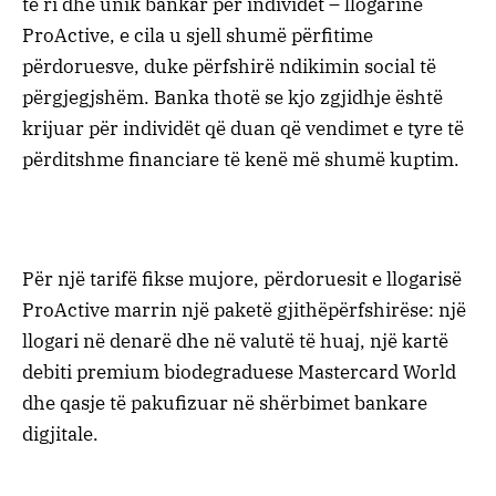
të ri dhe unik bankar për individët – llogarinë
ProActive, e cila u sjell shumë përfitime
përdoruesve, duke përfshirë ndikimin social të
përgjegjshëm. Banka thotë se kjo zgjidhje është
krijuar për individët që duan që vendimet e tyre të
përditshme financiare të kenë më shumë kuptim.
Për një tarifë fikse mujore, përdoruesit e llogarisë
ProActive marrin një paketë gjithëpërfshirëse: një
llogari në denarë dhe në valutë të huaj, një kartë
debiti premium biodegraduese Mastercard World
dhe qasje të pakufizuar në shërbimet bankare
digjitale.