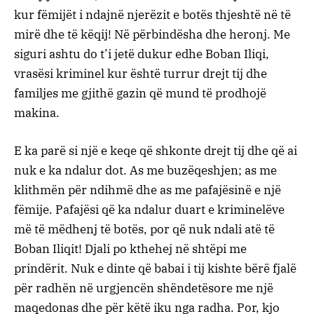
kur fëmijët i ndajnë njerëzit e botës thjeshtë në të
mirë dhe të këqij! Në përbindësha dhe heronj. Me
siguri ashtu do t’i jetë dukur edhe Boban Iliqi,
vrasësi kriminel kur është turrur drejt tij dhe
familjes me gjithë gazin që mund të prodhojë
makina.
E ka parë si një e keqe që shkonte drejt tij dhe që ai
nuk e ka ndalur dot. As me buzëqeshjen; as me
klithmën për ndihmë dhe as me pafajësinë e një
fëmije. Pafajësi që ka ndalur duart e kriminelëve
më të mëdhenj të botës, por që nuk ndali atë të
Boban Iliqit! Djali po kthehej në shtëpi me
prindërit. Nuk e dinte që babai i tij kishte bërë fjalë
për radhën në urgjencën shëndetësore me një
maqedonas dhe për këtë iku nga radha. Por, kjo