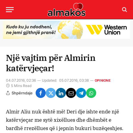
Një vajtim për Almirin
katërvjeçar!
04.07.2016, 02:36
Updated:
05.07.2016, 03:38
OPINIONE
5 Mins Read
Shpërndaje
Almir Aliu nuk është më! Deri dje ishte ende një
katërvjeçar me sytë xixëllues dhe dhëmbët e
bardhë rrezëllues që i jepnin bukuri buzëqeshjes.