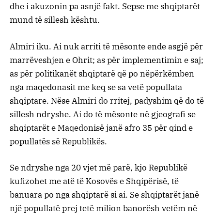
dhe i akuzonin pa asnjë fakt. Sepse me shqiptarët
mund të sillesh kështu.
Almiri iku. Ai nuk arriti të mësonte ende asgjë për
marrëveshjen e Ohrit; as për implementimin e saj;
as për politikanët shqiptarë që po nëpërkëmben
nga maqedonasit me keq se sa vetë popullata
shqiptare. Nëse Almiri do rritej, padyshim që do të
sillesh ndryshe. Ai do të mësonte në gjeografi se
shqiptarët e Maqedonisë janë afro 35 për qind e
popullatës së Republikës.
Se ndryshe nga 20 vjet më parë, kjo Republikë
kufizohet me atë të Kosovës e Shqipërisë, të
banuara po nga shqiptarë si ai. Se shqiptarët janë
një popullatë prej tetë milion banorësh vetëm në