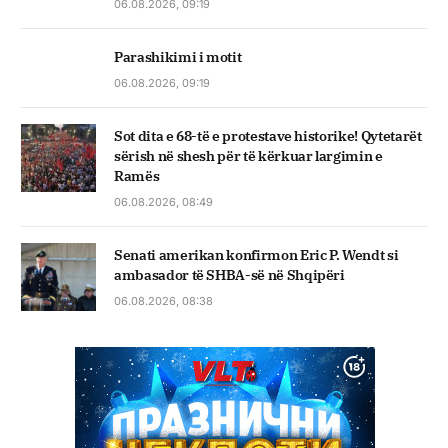
06.08.2026, 09:19
Parashikimi i motit
06.08.2026, 09:19
Sot dita e 68-të e protestave historike! Qytetarët
sërish në shesh për të kërkuar largimin e
Ramës
06.08.2026, 08:49
Senati amerikan konfirmon Eric P. Wendt si
ambasador të SHBA-së në Shqipëri
06.08.2026, 08:38