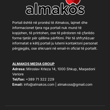
Portali është në pronësi të Almakos, lajmet dhe
informacionet tjera nga portali nuk mund të
kopjohen, të printohen, ose të përdoren në çfarëdo
forme tjetër për qëllime përfitimi. Për të shfrytëzuar
informatat e këtij portali ju lutemi kontaktoni personat
përgjegjës, ose shkruani në email-in oficial të portalit.
ALMAKOS MEDIA GROUP
Adresa:
Miroslav Krleza 14, 1000 Shkup, Maqedoni
Veriore
Tel/fax:
+389 71 322 229
Email:
info@almakos.com
|
almakoss@gmail.com