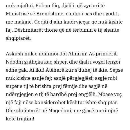
nuk mjaftoi. Boban Iliq, djali i një zyrtari të
Ministrisë së Brendshme, e ndoqi pas dhe i goditi
me makinë. Goditi djalin katërvjeçar që nuk kishte
faj. Dëshmitarët thonë që në tërbimin e tij shante
shqiptarët.
Askush nuk e ndihmoi dot Almirin! As prindërit.
Ndodhi gjithçka kaq shpejt dhe djali i vogël lëngoi
edhe pak. Ai iku! Atëherë kur s’duhej të ikte. Sepse
nuk kishte asnjë faj; asnjë përgjegjësi; asgjë mbi
supet e tij të brishta prej fëmije dhe asgjë në
ndërgjegjen e tij të bardhë prej engjëlli. Mbase veç
një faji nëse konsiderohet kështu: ishte shqiptar.
Dhe shqiptarët në Maqedoni, me gjasë meritojnë
këtë trajtim!