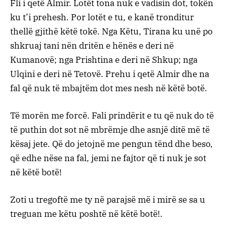
Fli i qetë Almir. Lotët tona nuk e vadisin dot, tokën
ku t’i prehesh. Por lotët e tu, e kanë tronditur
thellë gjithë këtë tokë. Nga Këtu, Tirana ku unë po
shkruaj tani nën dritën e hënës e deri në
Kumanovë; nga Prishtina e deri në Shkup; nga
Ulqini e deri në Tetovë. Prehu i qetë Almir dhe na
fal që nuk të mbajtëm dot mes nesh në këtë botë.
Të morën me forcë. Fali prindërit e tu që nuk do të
të puthin dot sot në mbrëmje dhe asnjë ditë më të
kësaj jete. Që do jetojnë me pengun tënd dhe beso,
që edhe nëse na fal, jemi ne fajtor që ti nuk je sot
në këtë botë!
Zoti u tregoftë me ty në parajsë më i mirë se sa u
treguan me këtu poshtë në këtë botë!.