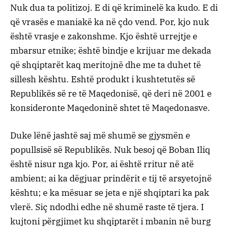
Nuk dua ta politizoj. E di që kriminelë ka kudo. E di
që vrasës e maniakë ka në çdo vend. Por, kjo nuk
është vrasje e zakonshme. Kjo është urrejtje e
mbarsur etnike; është bindje e krijuar me dekada
që shqiptarët kaq meritojnë dhe me ta duhet të
sillesh kështu. Eshtë produkt i kushtetutës së
Republikës së re të Maqedonisë, që deri në 2001 e
konsideronte Maqedoninë shtet të Maqedonasve.
Duke lënë jashtë saj më shumë se gjysmën e
popullsisë së Republikës. Nuk besoj që Boban Iliq
është nisur nga kjo. Por, ai është rritur në atë
ambient; ai ka dëgjuar prindërit e tij të arsyetojnë
kështu; e ka mësuar se jeta e një shqiptari ka pak
vlerë. Siç ndodhi edhe në shumë raste të tjera. I
kujtoni përgjimet ku shqiptarët i mbanin në burg