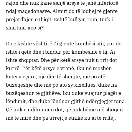
rajon dhe nuk kanë asnjë arsye të jenë inferiorë
ndaj maqedonasve. Almiri do të lodhej të gjente
prejardhjen e Iliiqit. Është bullgar, rom, turk i
shartuar apo si?
Do e kishte vështirë t’i gjente kombësi atij, por do
ishte i qetë dhe i bindur për kombësinë e tij. Ai
ishte shqiptar. Dhe për këtë arsye nuk u rrit dot
kurrë. Për këtë arsye e vranë. Iku në moshën
katërvjeçare, një ditë të shenjtë, me po atë
buzëqeshje dhe me po ato sy xixëllues, duke na
buzëqeshur të gjithëve. Iku duke vuajtur plagët e
lëndimit, dhe duke lënduar gjithë ndërgjegjet tona.
Që nuk e ndihmuam dot, që nuk bëmë një shoqëri
më të mirë dhe pa urrejtje etnike ku ai të rritej.