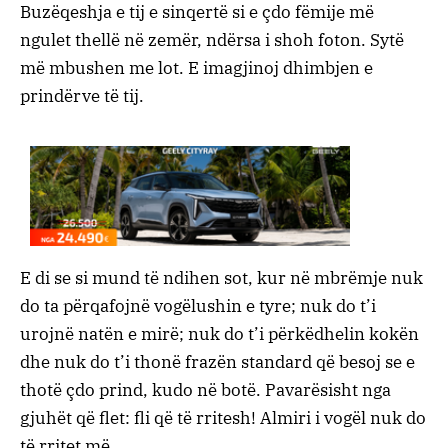
Buzëqeshja e tij e sinqertë si e çdo fëmije më
ngulet thellë në zemër, ndërsa i shoh foton. Sytë
më mbushen me lot. E imagjinoj dhimbjen e
prindërve të tij.
E di se si mund të ndihen sot, kur në mbrëmje nuk
do ta përqafojnë vogëlushin e tyre; nuk do t’i
urojnë natën e mirë; nuk do t’i përkëdhelin kokën
dhe nuk do t’i thonë frazën standard që besoj se e
thotë çdo prind, kudo në botë. Pavarësisht nga
gjuhët që flet: fli që të rritesh! Almiri i vogël nuk do
të rritet më.