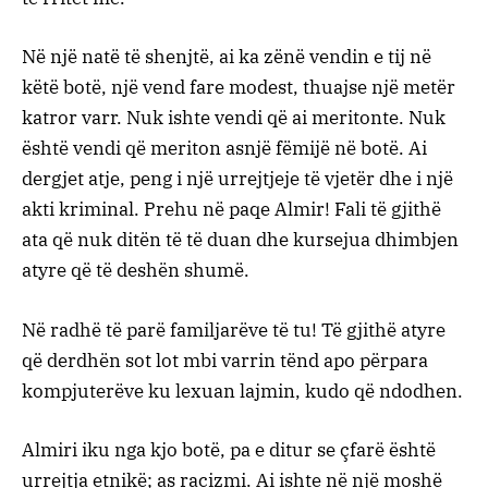
Në një natë të shenjtë, ai ka zënë vendin e tij në
këtë botë, një vend fare modest, thuajse një metër
katror varr. Nuk ishte vendi që ai meritonte. Nuk
është vendi që meriton asnjë fëmijë në botë. Ai
dergjet atje, peng i një urrejtjeje të vjetër dhe i një
akti kriminal. Prehu në paqe Almir! Fali të gjithë
ata që nuk ditën të të duan dhe kursejua dhimbjen
atyre që të deshën shumë.
Në radhë të parë familjarëve të tu! Të gjithë atyre
që derdhën sot lot mbi varrin tënd apo përpara
kompjuterëve ku lexuan lajmin, kudo që ndodhen.
Almiri iku nga kjo botë, pa e ditur se çfarë është
urrejtja etnikë; as racizmi. Ai ishte në një moshë