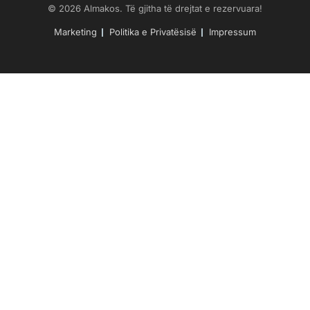
© 2026 Almakos. Të gjitha të drejtat e rezervuara!
Marketing
Politika e Privatësisë
Impressum