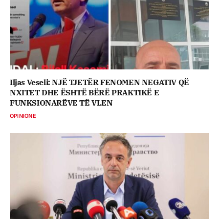
Iljas Veseli: NJË TJETËR FENOMEN NEGATIV QË
NXITET DHE ËSHTË BËRË PRAKTIKË E
FUNKSIONARËVE TË VLEN
OPINIONE