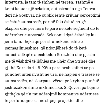
intervista, ja tani të shihen në terren. Tashmë e
kemi kaluar një seksion, autostradën nga Tetova
deri në Gostivar, në publik është krijuar perceptimi
se është autostradë, por në fakt është rrugë
ekspres dhe për herë të parë në këtë segment do të
ndërtohet autostradë. Seksioni i dytë është ky ku
jemi tani. Diçka që për shumëkënd ishte e
paimagjinueshme, që ndonjëherë do të ketë
autostradë që e anashkalon Strazhën dhe pjesën
më të vështirë të lidhjes me Ohër dhe Strugë dhe
gjithë Korridorin 8. Këtu para nesh shihet se po
punohet intensivisht në ura, në hapjen e trasesë së
autostradës, në skarpata, vërtet po kryhen punë të
jashtëzakonshme inxhinierike. Si Qeveri po bëjmë
gjithçka që t’u mundësojmë kompanive ndërtuese
të përfundojnë sa më shpejt projektet dhe