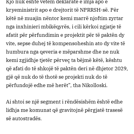
Kjo nuk është vetëm deklaratë e imja apo e
kryeministrit apo e drejtorit të NPRRSH-së. Për
këtë në muajin nëntor kemi marrë njoftim zyrtar
nga inxhinieri mbikëqyrës, i cili kërkoi zgjatje të
afatit për përfundimin e projektit për të paktën dy
vite, sepse duhej të kompensoheshin ato dy vite të
humbura nga qeveria e mëparshme dhe ne nuk
kemi zgjidhje tjetër përveç ta bëjmë këtë, kështu
që afati do të shkojë të paktën deri në dhjetor 2029,
gjë që nuk do të thotë se projekti nuk do të
përfundojë edhe më herët”, tha Nikolloski.
Ai shtoi se një segment i rëndësishëm është edhe
lidhja me komunat që gravitojnë përgjatë trasesë
së autostradës.