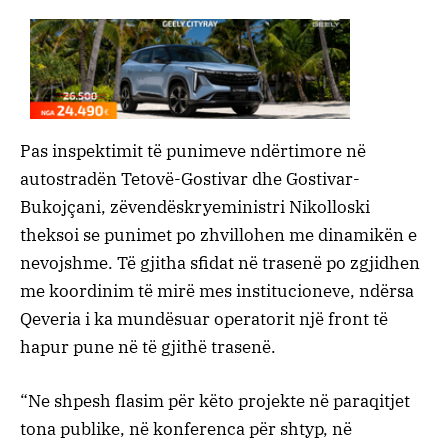
Pas inspektimit të punimeve ndërtimore në
autostradën Tetovë-Gostivar dhe Gostivar-
Bukojçani, zëvendëskryeministri Nikolloski
theksoi se punimet po zhvillohen me dinamikën e
nevojshme. Të gjitha sfidat në trasenë po zgjidhen
me koordinim të mirë mes institucioneve, ndërsa
Qeveria i ka mundësuar operatorit një front të
hapur pune në të gjithë trasenë.
“Ne shpesh flasim për këto projekte në paraqitjet
tona publike, në konferenca për shtyp, në