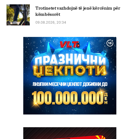
Trotinetet vazhdojnë të jenë kërcënim për
këmbësorët
09.08.2026, 20:34