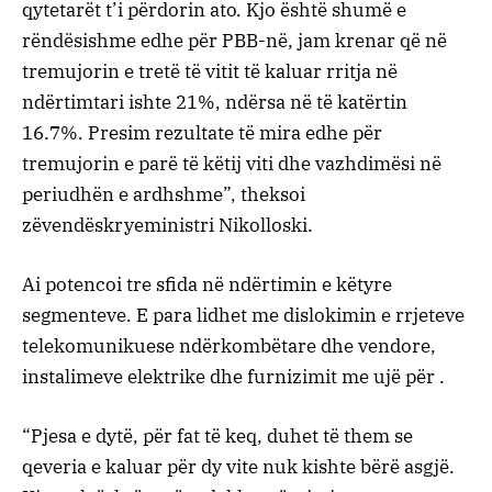
qytetarët t’i përdorin ato. Kjo është shumë e
rëndësishme edhe për PBB-në, jam krenar që në
tremujorin e tretë të vitit të kaluar rritja në
ndërtimtari ishte 21%, ndërsa në të katërtin
16.7%. Presim rezultate të mira edhe për
tremujorin e parë të këtij viti dhe vazhdimësi në
periudhën e ardhshme”, theksoi
zëvendëskryeministri Nikolloski.
Ai potencoi tre sfida në ndërtimin e këtyre
segmenteve. E para lidhet me dislokimin e rrjeteve
telekomunikuese ndërkombëtare dhe vendore,
instalimeve elektrike dhe furnizimit me ujë për .
“Pjesa e dytë, për fat të keq, duhet të them se
qeveria e kaluar për dy vite nuk kishte bërë asgjë.