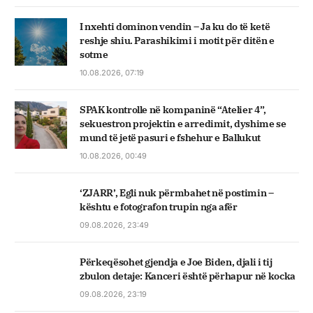
I nxehti dominon vendin – Ja ku do të ketë
reshje shiu. Parashikimi i motit për ditën e
sotme
10.08.2026, 07:19
SPAK kontrolle në kompaninë “Atelier 4”,
sekuestron projektin e arredimit, dyshime se
mund të jetë pasuri e fshehur e Ballukut
10.08.2026, 00:49
‘ZJARR’, Egli nuk përmbahet në postimin –
kështu e fotografon trupin nga afër
09.08.2026, 23:49
Përkeqësohet gjendja e Joe Biden, djali i tij
zbulon detaje: Kanceri është përhapur në kocka
09.08.2026, 23:19