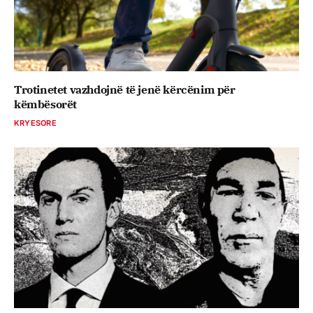
Trotinetet vazhdojnë të jenë kërcënim për
këmbësorët
KRYESORE