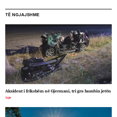
TË NGJAJSHME
Aksident i frikshëm në Gjermani, tri gra humbin jetën
TOP