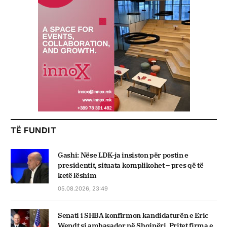
TË FUNDIT
Gashi: Nëse LDK-ja insiston për postin e
presidentit, situata komplikohet – pres që të
ketë lëshim
05.08.2026, 23:49
Senati i SHBA konfirmon kandidaturën e Eric
Wendt si ambasador në Shqipëri. Pritet firma e