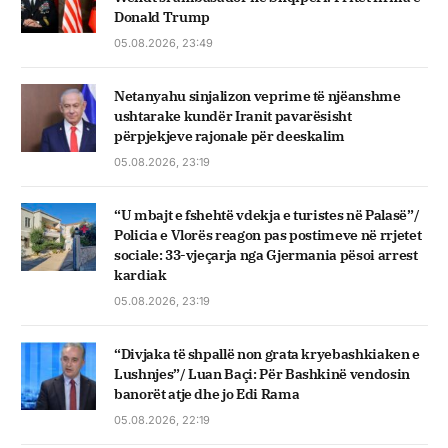
Donald Trump
05.08.2026, 23:49
Netanyahu sinjalizon veprime të njëanshme
ushtarake kundër Iranit pavarësisht
përpjekjeve rajonale për deeskalim
05.08.2026, 23:19
“U mbajt e fshehtë vdekja e turistes në Palasë”/
Policia e Vlorës reagon pas postimeve në rrjetet
sociale: 33-vjeçarja nga Gjermania pësoi arrest
kardiak
05.08.2026, 23:19
“Divjaka të shpallë non grata kryebashkiaken e
Lushnjes”/ Luan Baçi: Për Bashkinë vendosin
banorët atje dhe jo Edi Rama
05.08.2026, 22:19