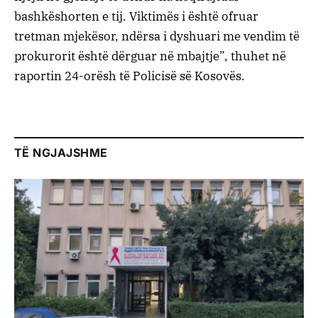
bashkëshorten e tij. Viktimës i është ofruar
tretman mjekësor, ndërsa i dyshuari me vendim të
prokurorit është dërguar në mbajtje”, thuhet në
raportin 24-orësh të Policisë së Kosovës.
TË NGJAJSHME