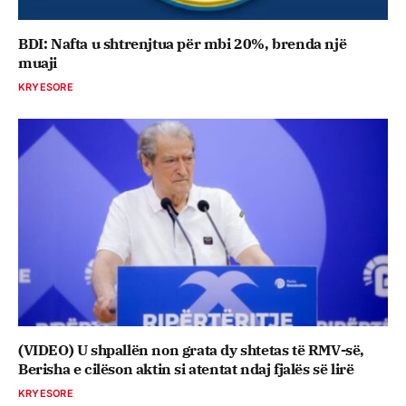
BDI: Nafta u shtrenjtua për mbi 20%, brenda një
muaji
KRYESORE
(VIDEO) U shpallën non grata dy shtetas të RMV-së,
Berisha e cilëson aktin si atentat ndaj fjalës së lirë
KRYESORE