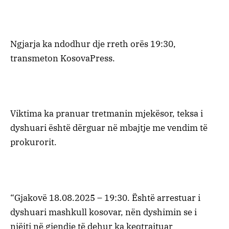
Ngjarja ka ndodhur dje rreth orës 19:30,
transmeton KosovaPress.
Viktima ka pranuar tretmanin mjekësor, teksa i
dyshuari është dërguar në mbajtje me vendim të
prokurorit.
“Gjakovë 18.08.2025 – 19:30. Është arrestuar i
dyshuari mashkull kosovar, nën dyshimin se i
njëjti në gjendje të dehur ka keqtrajtuar