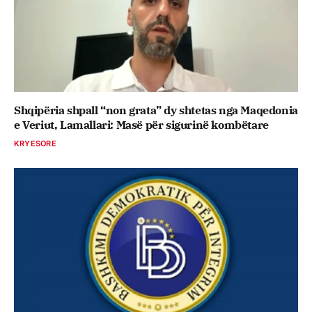
Shqipëria shpall “non grata” dy shtetas nga Maqedonia
e Veriut, Lamallari: Masë për sigurinë kombëtare
KRYESORE