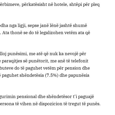
hërbimeve, përkatësisht në hotele, shtëpi për pleq
ha nga ligji, sepse janë lënë jashtë shumë
. Ata thonë se do të legalizohen vetëm ata që
ë lloj punësimi, me atë që nuk ka nevojë për
 paraqitjes së punëtorit, me anë të telefonit
ributeve do të paguhet vetëm për pension dhe
ë paguhet shëndetësia (7.5%) dhe papunësia
igurimin pensional dhe shëndetësor t’i paguajë
ersona të vihen në dispozicion të tregut të punës.