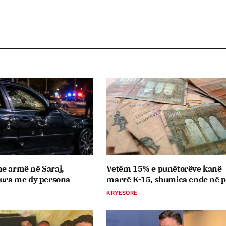
e armë në Saraj,
Vetëm 15% e punëtorëve kanë
tura me dy persona
marrë K-15, shumica ende në pr
KRYESORE