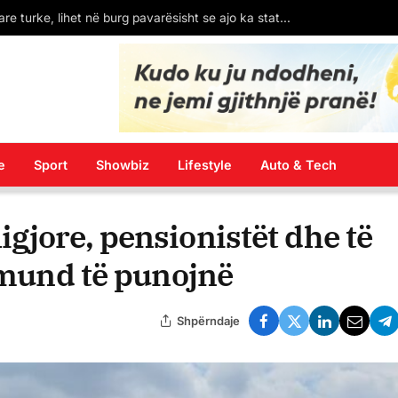
Pakti Rama-Meloni për emigrantët/ Gazeta spanjolle El Pais: 138 mln € për një qendër bosh
e
Sport
Showbiz
Lifestyle
Auto & Tech
gjore, pensionistët dhe të
ë mund të punojnë
Shpërndaje