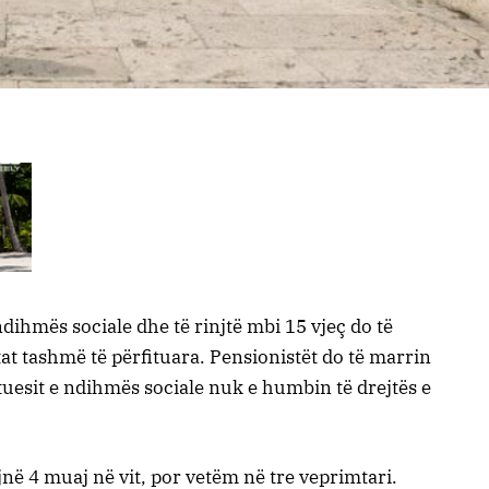
ndihmës sociale dhe të rinjtë mbi 15 vjeç do të
t tashmë të përfituara. Pensionistët do të marrin
uesit e ndihmës sociale nuk e humbin të drejtës e
ë 4 muaj në vit, por vetëm në tre veprimtari.