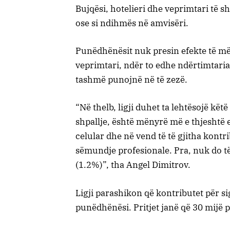
Bujqësi, hotelieri dhe veprimtari të s
ose si ndihmës në amvisëri.
Punëdhënësit nuk presin efekte të mëd
veprimtari, ndër to edhe ndërtimtaria
tashmë punojnë në të zezë.
“Në thelb, ligji duhet ta lehtësojë kët
shpallje, është mënyrë më e thjeshtë e
celular dhe në vend të të gjitha kont
sëmundje profesionale. Pra, nuk do t
(1.2%)”, tha Angel Dimitrov.
Ligji parashikon që kontributet për s
punëdhënësi. Pritjet janë që 30 mijë p