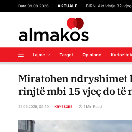
Data 08.08.2026
AKTUALE
Lajme
Target
Opinione
Kuriozitet
Miratohen ndryshimet li
rinjtë mbi 15 vjeç do t
22.05.2025, 09:49
1 Min Read
KRYESORE