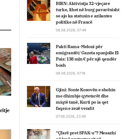
BIRN: Aktivistja 32-vjeçare
turke, lihet në burg pavarësisht
se ajo ka statusin e azilantes
politike në Francë
08.08.2026, 07:49
Pakti Rama-Meloni për
emigrantët/ Gazeta spanjolle El
Pais: 138 mln € për një qendër
bosh
08.08.2026, 07:19
Gjini: Sonte Kosovën e shohin
me dhimbje qytetarët dhe
miqtë tanë, Kurti po ia qet
faqen e zezë vendit
itje
07.08.2026, 23:49
“Çfarë pret SPAK-u”? Mesazhi