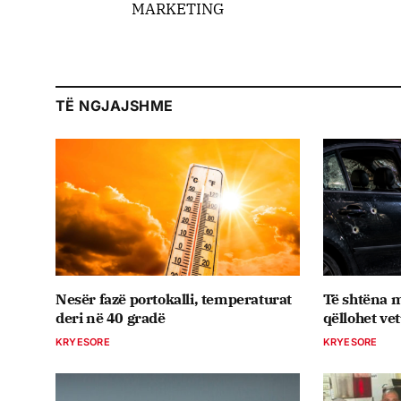
MARKETING
TË NGJAJSHME
Nesër fazë portokalli, temperaturat
Të shtëna m
deri në 40 gradë
qëllohet ve
KRYESORE
KRYESORE