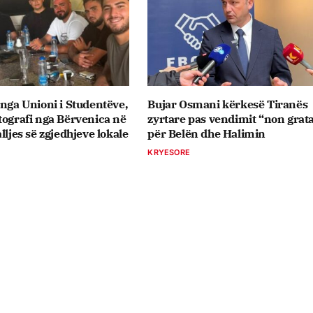
 nga Unioni i Studentëve,
Bujar Osmani kërkesë Tiranës
tografi nga Bërvenica në
zyrtare pas vendimit “non grat
lljes së zgjedhjeve lokale
për Belën dhe Halimin
KRYESORE