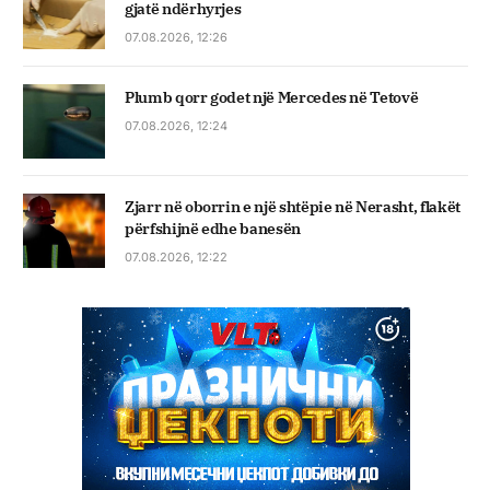
gjatë ndërhyrjes
07.08.2026, 12:26
Plumb qorr godet një Mercedes në Tetovë
07.08.2026, 12:24
Zjarr në oborrin e një shtëpie në Nerasht, flakët
përfshijnë edhe banesën
07.08.2026, 12:22