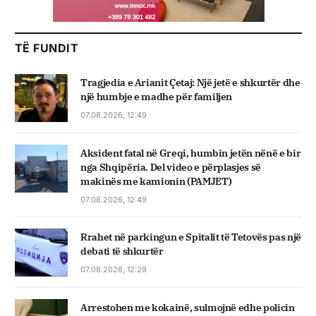
TË FUNDIT
Tragjedia e Arianit Çetaj: Një jetë e shkurtër dhe
një humbje e madhe për familjen
07.08.2026, 12:49
Aksident fatal në Greqi, humbin jetën nënë e bir
nga Shqipëria. Del video e përplasjes së
makinës me kamionin (PAMJET)
07.08.2026, 12:49
Rrahet në parkingun e Spitalit të Tetovës pas një
debati të shkurtër
07.08.2026, 12:29
Arrestohen me kokainë, sulmojnë edhe policin