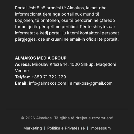
Portali është në pronësi të Almakos, lajmet dhe
informacionet tjera nga portali nuk mund të
kopjohen, të printohen, ose të përdoren në çfarëdo
forme tjetër për qëllime përfitimi. Për të shfrytëzuar
informatat e këtij portali ju lutemi kontaktoni personat
përgjegjës, ose shkruani në email-in oficial të portalit.
ALMAKOS MEDIA GROUP
Adresa:
Miroslav Krleza 14, 1000 Shkup, Maqedoni
Veriore
Tel/fax:
+389 71 322 229
Email:
info@almakos.com
|
almakoss@gmail.com
© 2026 Almakos. Të gjitha të drejtat e rezervuara!
Marketing
Politika e Privatësisë
Impressum