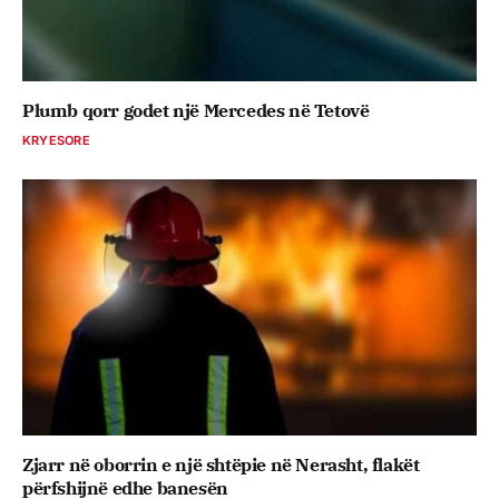
Plumb qorr godet një Mercedes në Tetovë
KRYESORE
Zjarr në oborrin e një shtëpie në Nerasht, flakët
përfshijnë edhe banesën