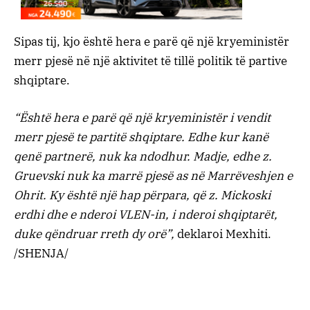
Sipas tij, kjo është hera e parë që një kryeministër
merr pjesë në një aktivitet të tillë politik të partive
shqiptare.
“Është hera e parë që një kryeministër i vendit
merr pjesë te partitë shqiptare. Edhe kur kanë
qenë partnerë, nuk ka ndodhur. Madje, edhe z.
Gruevski nuk ka marrë pjesë as në Marrëveshjen e
Ohrit. Ky është një hap përpara, që z. Mickoski
erdhi dhe e nderoi VLEN-in, i nderoi shqiptarët,
duke qëndruar rreth dy orë”,
deklaroi Mexhiti.
/SHENJA/