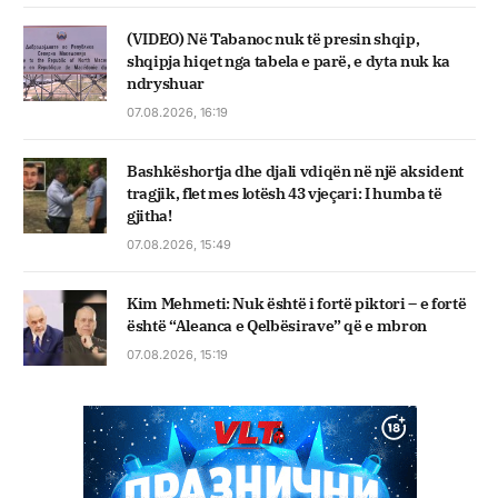
(VIDEO) Në Tabanoc nuk të presin shqip,
shqipja hiqet nga tabela e parë, e dyta nuk ka
ndryshuar
07.08.2026, 16:19
Bashkëshortja dhe djali vdiqën në një aksident
tragjik, flet mes lotësh 43 vjeçari: I humba të
gjitha!
07.08.2026, 15:49
Kim Mehmeti: Nuk është i fortë piktori – e fortë
është “Aleanca e Qelbësirave” që e mbron
07.08.2026, 15:19