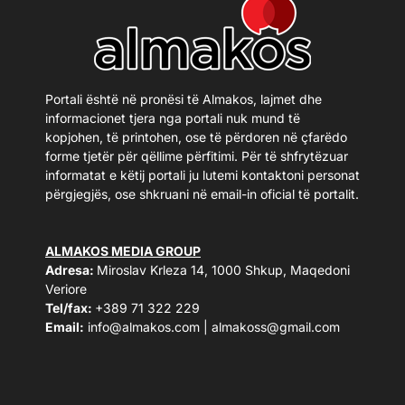
Portali është në pronësi të Almakos, lajmet dhe
informacionet tjera nga portali nuk mund të
kopjohen, të printohen, ose të përdoren në çfarëdo
forme tjetër për qëllime përfitimi. Për të shfrytëzuar
informatat e këtij portali ju lutemi kontaktoni personat
përgjegjës, ose shkruani në email-in oficial të portalit.
ALMAKOS MEDIA GROUP
Adresa:
Miroslav Krleza 14, 1000 Shkup, Maqedoni
Veriore
Tel/fax:
+389 71 322 229
Email:
info@almakos.com
|
almakoss@gmail.com