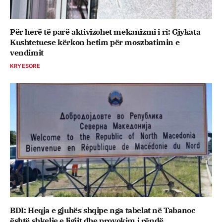
Për herë të parë aktivizohet mekanizmi i ri: Gjykata
Kushtetuese kërkon hetim për moszbatimin e
vendimit
KRYESORE
BDI: Heqja e gjuhës shqipe nga tabelat në Tabanoc
është shkelje e ligjit dhe provokim i rëndë