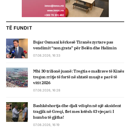
TË FUNDIT
Bujar Osmani kërkesë Tiranës zyrtare pas
vendimit “non grata” për Belën dhe Halimin
07.08.2026, 16:33
Mbi 30 trilionë juanë: Tregtia e mallrave të Kinës
tregon rritje të fortë në shtatë muajt e parë të
vitit 2026
07.08.2026, 16:28
Bashkëshortja dhe djali vdiqën në një aksident
tragjik në Greqi, flet mes lotësh 43 vjeçari: I
humba të gjitha!
07.08.2026, 16:19