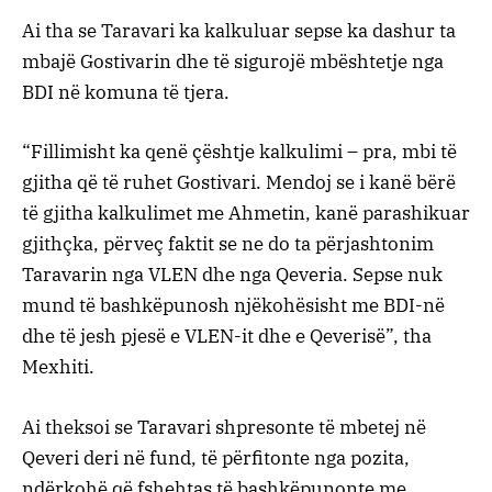
Ai tha se Taravari ka kalkuluar sepse ka dashur ta
mbajë Gostivarin dhe të sigurojë mbështetje nga
BDI në komuna të tjera.
“Fillimisht ka qenë çështje kalkulimi – pra, mbi të
gjitha që të ruhet Gostivari. Mendoj se i kanë bërë
të gjitha kalkulimet me Ahmetin, kanë parashikuar
gjithçka, përveç faktit se ne do ta përjashtonim
Taravarin nga VLEN dhe nga Qeveria. Sepse nuk
mund të bashkëpunosh njëkohësisht me BDI-në
dhe të jesh pjesë e VLEN-it dhe e Qeverisë”, tha
Mexhiti.
Ai theksoi se Taravari shpresonte të mbetej në
Qeveri deri në fund, të përfitonte nga pozita,
ndërkohë që fshehtas të bashkëpunonte me