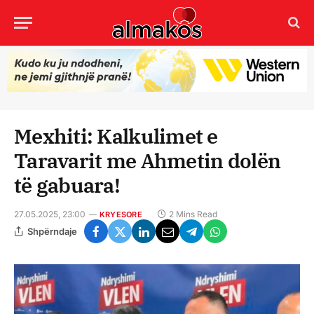
Mexhiti: Kalkulimet e
Taravarit me Ahmetin dolën
të gabuara!
27.05.2025, 23:00
2 Mins Read
KRYESORE
Shpërndaje