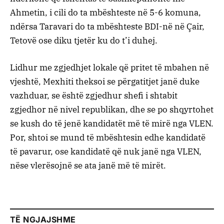
Ahmetin, i cili do ta mbështeste në 5-6 komuna,
ndërsa Taravari do ta mbështeste BDI-në në Çair,
Tetovë ose diku tjetër ku do t’i duhej.
Lidhur me zgjedhjet lokale që pritet të mbahen në
vjeshtë, Mexhiti theksoi se përgatitjet janë duke
vazhduar, se është zgjedhur shefi i shtabit
zgjedhor në nivel republikan, dhe se po shqyrtohet
se kush do të jenë kandidatët më të mirë nga VLEN.
Por, shtoi se mund të mbështesin edhe kandidatë
të pavarur, ose kandidatë që nuk janë nga VLEN,
nëse vlerësojnë se ata janë më të mirët.
TË NGJAJSHME