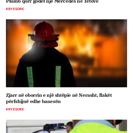
Plumb qorr godet një Mercedes në Tetovë
KRYESORE
Zjarr në oborrin e një shtëpie në Nerasht, flakët
përfshijnë edhe banesën
KRYESORE