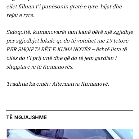
cilët filluan t’i punësonin gratë e tyre, bijat dhe
rejat e tyre.
Sidoqoftë, kumanovarët tani kanë bërë një zgjidhje
për zgjedhjet lokale që do té votohet me 19 tetorë –
PËR SHQIPTARËT E KUMANOVËS – është lista të
cilës do t’i prij unë dhe që do të jem gardian i
shqiptarëve të Kumanovës.
Tradhtia ka emër: Alternativa Kumanovë.
TË NGJAJSHME