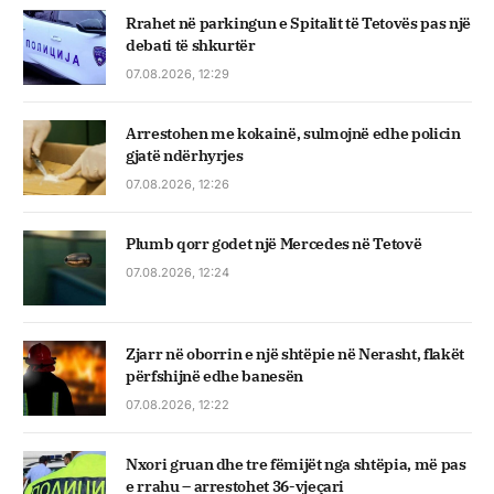
Rrahet në parkingun e Spitalit të Tetovës pas një
debati të shkurtër
07.08.2026, 12:29
Arrestohen me kokainë, sulmojnë edhe policin
gjatë ndërhyrjes
07.08.2026, 12:26
Plumb qorr godet një Mercedes në Tetovë
07.08.2026, 12:24
Zjarr në oborrin e një shtëpie në Nerasht, flakët
përfshijnë edhe banesën
07.08.2026, 12:22
Nxori gruan dhe tre fëmijët nga shtëpia, më pas
e rrahu – arrestohet 36-vjeçari