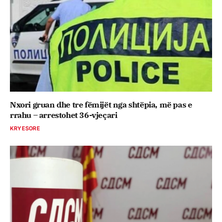
Nxori gruan dhe tre fëmijët nga shtëpia, më pas e
rrahu – arrestohet 36-vjeçari
KRYESORE