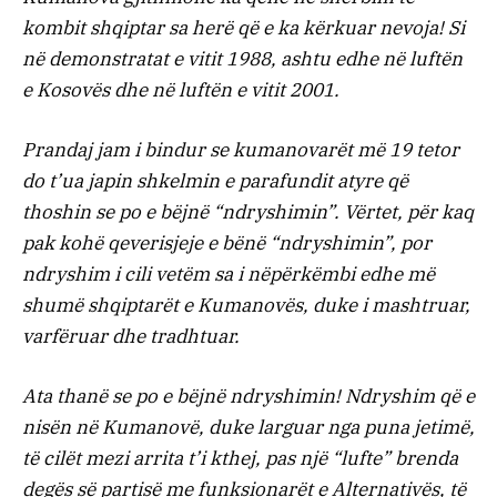
kombit shqiptar sa herë që e ka kërkuar nevoja! Si
në demonstratat e vitit 1988, ashtu edhe në luftën
e Kosovës dhe në luftën e vitit 2001.
Prandaj jam i bindur se kumanovarët më 19 tetor
do t’ua japin shkelmin e parafundit atyre që
thoshin se po e bëjnë “ndryshimin”. Vërtet, për kaq
pak kohë qeverisjeje e bënë “ndryshimin”, por
ndryshim i cili vetëm sa i nëpërkëmbi edhe më
shumë shqiptarët e Kumanovës, duke i mashtruar,
varfëruar dhe tradhtuar.
Ata thanë se po e bëjnë ndryshimin! Ndryshim që e
nisën në Kumanovë, duke larguar nga puna jetimë,
të cilët mezi arrita t’i kthej, pas një “lufte” brenda
degës së partisë me funksionarët e Alternativës, të