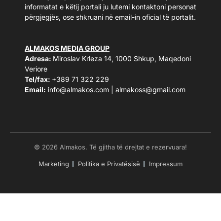
informatat e këtij portali ju lutemi kontaktoni personat
përgjegjës, ose shkruani në email-in oficial të portalit.
ALMAKOS MEDIA GROUP
Adresa:
Miroslav Krleza 14, 1000 Shkup, Maqedoni
Veriore
Tel/fax:
+389 71 322 229
Email:
info@almakos.com
|
almakoss@gmail.com
© 2026 Almakos. Të gjitha të drejtat e rezervuara!
Marketing
Politika e Privatësisë
Impressum