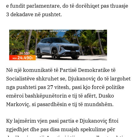
e fundit parlamentare, do të dorëhiqet pas thuasje
3 dekadave në pushtet.
Në një komunikatë të Partisë Demokratike të
Socialistëve shkruhet se, Djukanoviç do të largohet
nga pushteti pas 27 vitesh, pasi kjo forcë politike
emëroi bashkëpunëtorin e tij të afërt, Dusko
Markoviç, si pasardhësin e tij të mundshëm.
Ky lajmërim vjen pasi partia e Djukanoviç fitoi
zgjedhjet dhe pas disa muajsh spekulime për