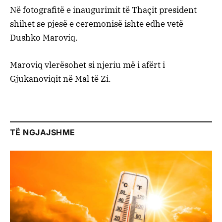
Në fotografitë e inaugurimit të Thaçit president
shihet se pjesë e ceremonisë ishte edhe vetë
Dushko Maroviq.
Maroviq vlerësohet si njeriu më i afërt i
Gjukanoviqit në Mal të Zi.
TË NGJAJSHME