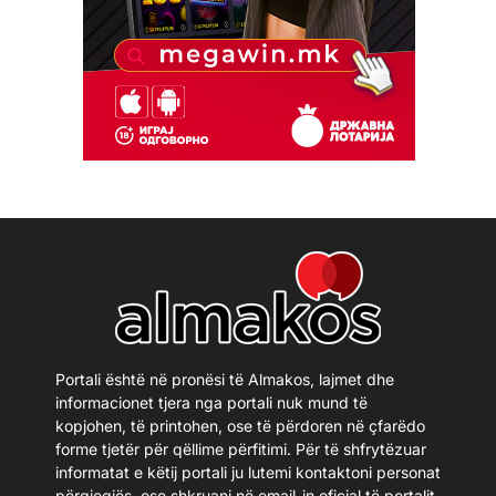
Portali është në pronësi të Almakos, lajmet dhe
informacionet tjera nga portali nuk mund të
kopjohen, të printohen, ose të përdoren në çfarëdo
forme tjetër për qëllime përfitimi. Për të shfrytëzuar
informatat e këtij portali ju lutemi kontaktoni personat
përgjegjës, ose shkruani në email-in oficial të portalit.