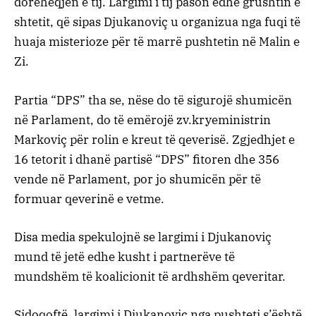
dorëheqjen e tij. Largimi i tij pason edhe grushtin e
shtetit, që sipas Djukanoviç u organizua nga fuqi të
huaja misterioze për të marrë pushtetin në Malin e
Zi.
Partia “DPS” tha se, nëse do të sigurojë shumicën
në Parlament, do të emërojë zv.kryeministrin
Markoviç për rolin e kreut të qeverisë. Zgjedhjet e
16 tetorit i dhanë partisë “DPS” fitoren dhe 356
vende në Parlament, por jo shumicën për të
formuar qeverinë e vetme.
Disa media spekulojnë se largimi i Djukanoviç
mund të jetë edhe kusht i partnerëve të
mundshëm të koalicionit të ardhshëm qeveritar.
Sidoqoftë, largimi i Djukanoviç nga pushteti s’është