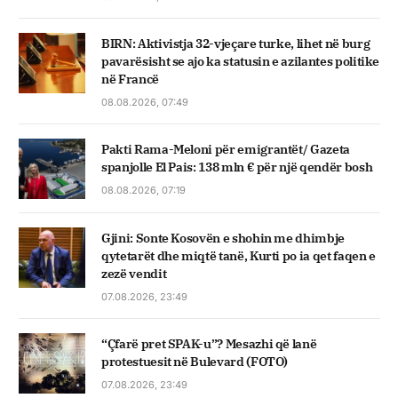
BIRN: Aktivistja 32-vjeçare turke, lihet në burg
pavarësisht se ajo ka statusin e azilantes politike
në Francë
08.08.2026, 07:49
Pakti Rama-Meloni për emigrantët/ Gazeta
spanjolle El Pais: 138 mln € për një qendër bosh
08.08.2026, 07:19
Gjini: Sonte Kosovën e shohin me dhimbje
qytetarët dhe miqtë tanë, Kurti po ia qet faqen e
zezë vendit
07.08.2026, 23:49
“Çfarë pret SPAK-u”? Mesazhi që lanë
protestuesit në Bulevard (FOTO)
07.08.2026, 23:49