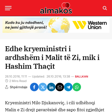
Edhe kryeministri i
ardhshëm i Malit të Zi, mik i
Hashim Thaçit
26.10.2016, 11:11
Updated:
26.10.2016, 13:38
BALLKAN
2 Mins Read
Shpërndaje
Kryeministri Milo Djukanoviç, i cili udhëhoqi
Malin e Zi drejt pavarësisë dhe sapo fitoi zgjedhjet