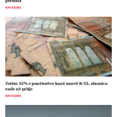
persona
KRYESORE
Vetëm 15% e punëtorëve kanë marrë K-15, shumica
ende në pritje
KRYESORE