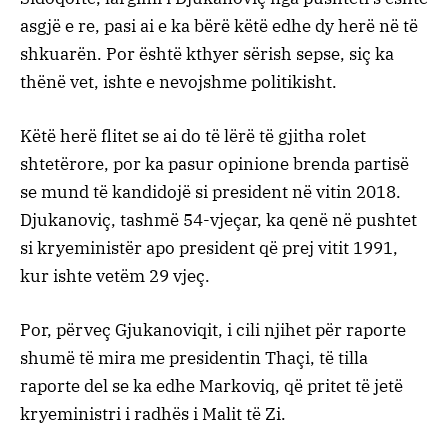
asgjë e re, pasi ai e ka bërë këtë edhe dy herë në të
shkuarën. Por është kthyer sërish sepse, siç ka
thënë vet, ishte e nevojshme politikisht.
Këtë herë flitet se ai do të lërë të gjitha rolet
shtetërore, por ka pasur opinione brenda partisë
se mund të kandidojë si president në vitin 2018.
Djukanoviç, tashmë 54-vjeçar, ka qenë në pushtet
si kryeministër apo president që prej vitit 1991,
kur ishte vetëm 29 vjeç.
Por, përveç Gjukanoviqit, i cili njihet për raporte
shumë të mira me presidentin Thaçi, të tilla
raporte del se ka edhe Markoviq, që pritet të jetë
kryeministri i radhës i Malit të Zi.