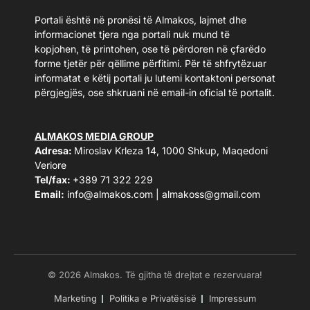
Portali është në pronësi të Almakos, lajmet dhe
informacionet tjera nga portali nuk mund të
kopjohen, të printohen, ose të përdoren në çfarëdo
forme tjetër për qëllime përfitimi. Për të shfrytëzuar
informatat e këtij portali ju lutemi kontaktoni personat
përgjegjës, ose shkruani në email-in oficial të portalit.
ALMAKOS MEDIA GROUP
Adresa:
Miroslav Krleza 14, 1000 Shkup, Maqedoni
Veriore
Tel/fax:
+389 71 322 229
Email:
info@almakos.com
|
almakoss@gmail.com
© 2026 Almakos. Të gjitha të drejtat e rezervuara!
Marketing
Politika e Privatësisë
Impressum