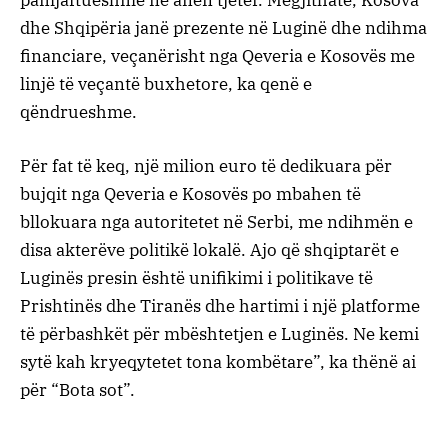
pamjaftueshme në anën tjetër. Megjithatë, Kosova
dhe Shqipëria janë prezente në Luginë dhe ndihma
financiare, veçanërisht nga Qeveria e Kosovës me
linjë të veçantë buxhetore, ka qenë e
qëndrueshme.
Për fat të keq, një milion euro të dedikuara për
bujqit nga Qeveria e Kosovës po mbahen të
bllokuara nga autoritetet në Serbi, me ndihmën e
disa akterëve politikë lokalë. Ajo që shqiptarët e
Luginës presin është unifikimi i politikave të
Prishtinës dhe Tiranës dhe hartimi i një platforme
të përbashkët për mbështetjen e Luginës. Ne kemi
sytë kah kryeqytetet tona kombëtare”, ka thënë ai
për “Bota sot”.