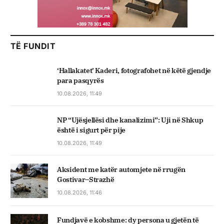
TË FUNDIT
‘Hallakatet’ Kaderi, fotografohet në këtë gjendje
para pasqyrës
10.08.2026, 11:49
NP “Ujësjellësi dhe kanalizimi”: Uji në Shkup
është i sigurt për pije
10.08.2026, 11:49
Aksident me katër automjete në rrugën
Gostivar–Strazhë
10.08.2026, 11:46
Fundjavë e kobshme: dy persona u gjetën të