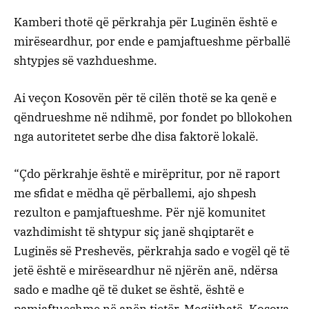
Kamberi thotë që përkrahja për Luginën është e
mirëseardhur, por ende e pamjaftueshme përballë
shtypjes së vazhdueshme.
Ai veçon Kosovën për të cilën thotë se ka qenë e
qëndrueshme në ndihmë, por fondet po bllokohen
nga autoritetet serbe dhe disa faktorë lokalë.
“Çdo përkrahje është e mirëpritur, por në raport
me sfidat e mëdha që përballemi, ajo shpesh
rezulton e pamjaftueshme. Për një komunitet
vazhdimisht të shtypur siç janë shqiptarët e
Luginës së Preshevës, përkrahja sado e vogël që të
jetë është e mirëseardhur në njërën anë, ndërsa
sado e madhe që të duket se është, është e