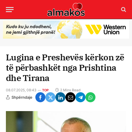
Lugina e Preshevës kërkon zë
të përbashkët nga Prishtina
dhe Tirana
08.07.2025, 08:43
2 Mins Read
TOP
Shpërndaje