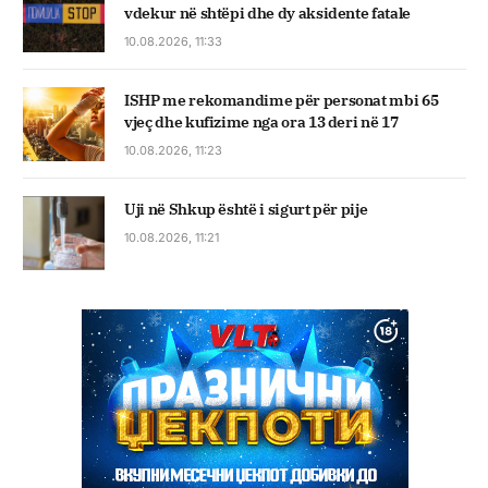
vdekur në shtëpi dhe dy aksidente fatale
10.08.2026, 11:33
ISHP me rekomandime për personat mbi 65
vjeç dhe kufizime nga ora 13 deri në 17
10.08.2026, 11:23
Uji në Shkup është i sigurt për pije
10.08.2026, 11:21