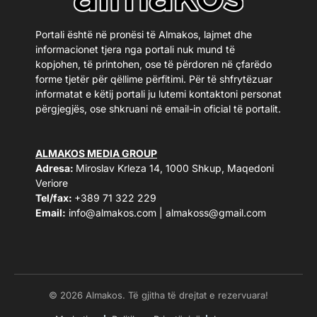
Portali është në pronësi të Almakos, lajmet dhe
informacionet tjera nga portali nuk mund të
kopjohen, të printohen, ose të përdoren në çfarëdo
forme tjetër për qëllime përfitimi. Për të shfrytëzuar
informatat e këtij portali ju lutemi kontaktoni personat
përgjegjës, ose shkruani në email-in oficial të portalit.
ALMAKOS MEDIA GROUP
Adresa:
Miroslav Krleza 14, 1000 Shkup, Maqedoni
Veriore
Tel/fax:
+389 71 322 229
Email:
info@almakos.com
|
almakoss@gmail.com
© 2026 Almakos. Të gjitha të drejtat e rezervuara!