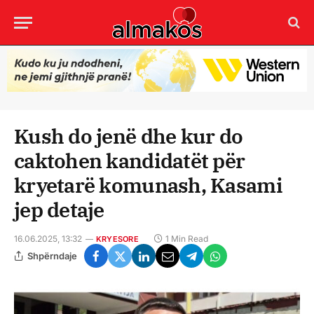
Kush do jenë dhe kur do
caktohen kandidatët për
kryetarë komunash, Kasami
jep detaje
16.06.2025, 13:32
1 Min Read
KRYESORE
Shpërndaje