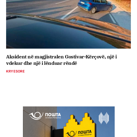
Aksident në magjistralen Gostivar-Kërçovë, një i
vdekur dhe një i lënduar rëndë
KRYESORE