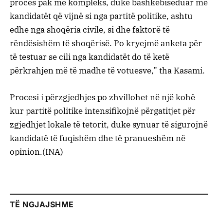
proces pak më kompleks, duke bashkëbiseduar me
kandidatët që vijnë si nga partitë politike, ashtu
edhe nga shoqëria civile, si dhe faktorë të
rëndësishëm të shoqërisë. Po kryejmë anketa për
të testuar se cili nga kandidatët do të ketë
përkrahjen më të madhe të votuesve,” tha Kasami.
Procesi i përzgjedhjes po zhvillohet në një kohë
kur partitë politike intensifikojnë përgatitjet për
zgjedhjet lokale të tetorit, duke synuar të sigurojnë
kandidatë të fuqishëm dhe të pranueshëm në
opinion.(INA)
TË NGJAJSHME