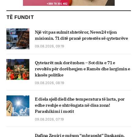
TË FUNDIT
Një vit pas sulmit shtetëror, News24 vijon
misionin. 71 ditë pranë protestës së qytetarëve
09.08.2026, 09:19
Qytetarët nuk dorëzohen – Sot dita e 71 e
revoltës për dorëheqjen e Ramës dhe largimin e
klasës politike
09.08.2026, 08:19
E diela sjell diell dhe temperatura të larta, por
edhe reshje e shtrëngata në disa zona!
Parashikimi i motit
09.08.2026, 07:19
Dafina Zeqiri e mëson “mbrapsht” Daskanin,