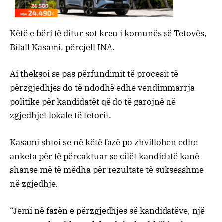
Këtë e bëri të ditur sot kreu i komunës së Tetovës,
Bilall Kasami, përcjell INA.
Ai theksoi se pas përfundimit të procesit të
përzgjedhjes do të ndodhë edhe vendimmarrja
politike për kandidatët që do të garojnë në
zgjedhjet lokale të tetorit.
Kasami shtoi se në këtë fazë po zhvillohen edhe
anketa për të përcaktuar se cilët kandidatë kanë
shanse më të mëdha për rezultate të suksesshme
në zgjedhje.
“Jemi në fazën e përzgjedhjes së kandidatëve, një