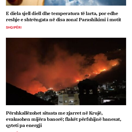
E diela sjell diell dhe temperatura të larta, por edhe
reshje e shtrëngata në disa zona! Parashikimi i motit
SHQIPËRI
Përshkallëzohet situata me zjarret në Krujë,
evakuohen mijëra banorë; flakët përfshijnë banesat,
qyteti pa energji