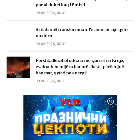
por ai duket kaq i ëmbël…
09.08.2026, 00:49
Si italianët transformuan Tiranën në një qytet
modern
09.08.2026, 00:49
Përshkallëzohet situata me zjarret në Krujë,
evakuohen mijëra banorë; flakët përfshijnë
banesat, qyteti pa energji
09.08.2026, 00:19