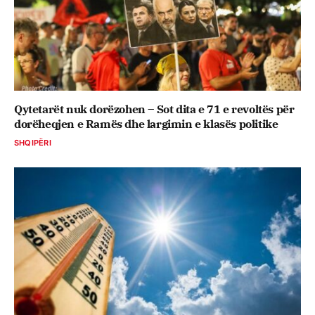
Qytetarët nuk dorëzohen – Sot dita e 71 e revoltës për
dorëheqjen e Ramës dhe largimin e klasës politike
SHQIPËRI