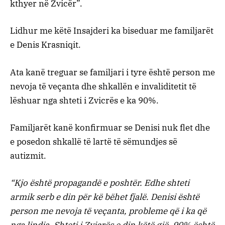
kthyer në Zvicër”.
Lidhur me këtë Insajderi ka biseduar me familjarët
e Denis Krasniqit.
Ata kanë treguar se familjari i tyre është person me
nevoja të veçanta dhe shkallën e invaliditetit të
lëshuar nga shteti i Zvicrës e ka 90%.
Familjarët kanë konfirmuar se Denisi nuk flet dhe
e posedon shkallë të lartë të sëmundjes së
autizmit.
“Kjo është propagandë e poshtër. Edhe shteti
armik serb e din për kë bëhet fjalë. Denisi është
person me nevoja të veçanta, probleme që i ka që
nga lindja. Shteti i Zvicrës e din këtë gjë. 90% është