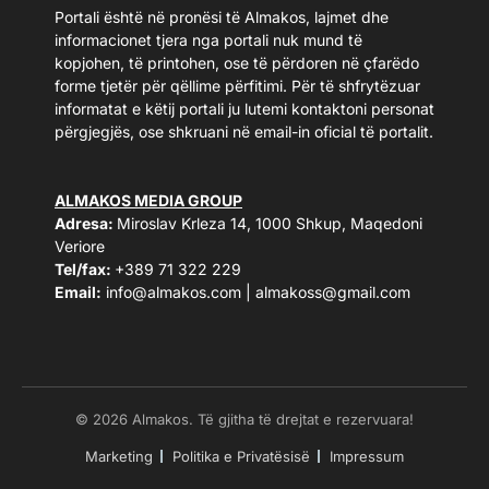
Portali është në pronësi të Almakos, lajmet dhe
informacionet tjera nga portali nuk mund të
kopjohen, të printohen, ose të përdoren në çfarëdo
forme tjetër për qëllime përfitimi. Për të shfrytëzuar
informatat e këtij portali ju lutemi kontaktoni personat
përgjegjës, ose shkruani në email-in oficial të portalit.
ALMAKOS MEDIA GROUP
Adresa:
Miroslav Krleza 14, 1000 Shkup, Maqedoni
Veriore
Tel/fax:
+389 71 322 229
Email:
info@almakos.com
|
almakoss@gmail.com
© 2026 Almakos. Të gjitha të drejtat e rezervuara!
Marketing
Politika e Privatësisë
Impressum