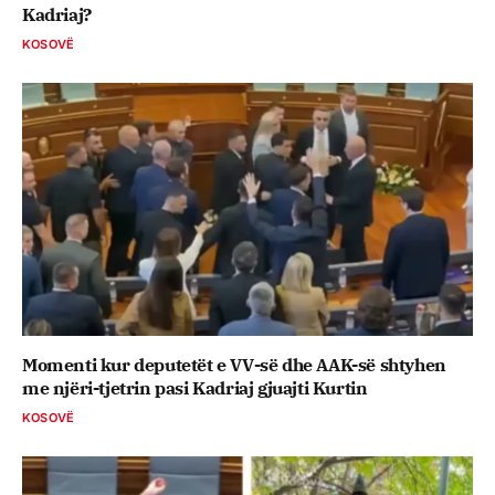
Kadriaj?
KOSOVË
Momenti kur deputetët e VV-së dhe AAK-së shtyhen
me njëri-tjetrin pasi Kadriaj gjuajti Kurtin
KOSOVË