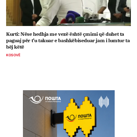
Kurti: Nëse hedhja me vezë është çmimi që duhet ta
paguaj për t’u takuar e bashkëbiseduar jam i lumtur ta
bëj këtë
KOSOVË