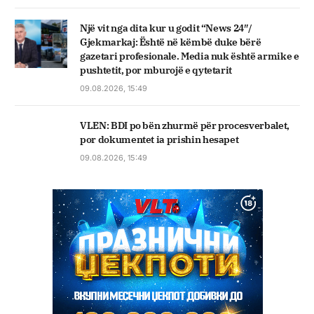
Një vit nga dita kur u godit “News 24″/
Gjekmarkaj: Është në këmbë duke bërë
gazetari profesionale. Media nuk është armike e
pushtetit, por mburojë e qytetarit
09.08.2026, 15:49
VLEN: BDI po bën zhurmë për procesverbalet,
por dokumentet ia prishin hesapet
09.08.2026, 15:49