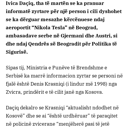
Ivica Daçiq, tha të martën se ka pranuar
informatë zyrtare për një person i cili dyshohet
se ka dërguar mesazhe kërcënuese ndaj
aeroportit “Nikola Tesla” në Beograd,
ambasadave serbe në Gjermani dhe Austri, si
dhe ndaj Qendrës së Beogradit për Politika të
Sigurisë.
Sipas tij, Ministria e Punëve të Brendshme e
Serbisë ka marrë informacion zyrtar se personi në
fjalë është Denis Krasniqi (i lindur më 1998) nga
Zvicra, prindërit e të cilit janë nga Kosova.
Daçiq dekalro se Krasniqi “aktualisht ndodhet në
Kosovë” dhe se ai “është urdhëruar” të paraqitet
në policinë zvicerane “menjëherë pasi të jetë