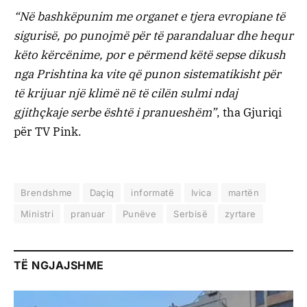
“Në bashkëpunim me organet e tjera evropiane të
sigurisë, po punojmë për të parandaluar dhe hequr
këto kërcënime, por e përmend këtë sepse dikush
nga Prishtina ka vite që punon sistematikisht për
të krijuar një klimë në të cilën sulmi ndaj
gjithçkaje serbe është i pranueshëm”
, tha Gjuriqi
për TV Pink.
Brendshme
Daçiq
informatë
Ivica
martën
Ministri
pranuar
Punëve
Serbisë
zyrtare
TË NGJAJSHME