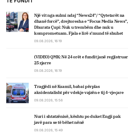
TË FUNDIT
Një vit nga sulmi ndaj “News24”/ “Qytetarët na
dhanë forcë”, drejtoresha e “Focus Media News”,
Dhurata Çupi: Nuk u trembëm dhe nuk u
komprometuam. Fjala e lirë s’mund të shuhet
09.08.2026, 16:19
(VIDEO) QMK: Në 24 orët e fundit janë regjistruar
25 zjarre
09.08.2026, 16:19
Tragjëdi në Ksamil, babai përplas
aksidentalisht për vdekje vajzën e tij 4-vjeçare
09.08.2026, 15:56
Nuri i shtatzënisë, kështu po duket Engji pak
javë para se të bëhet nënë
09.08.2026, 15:49