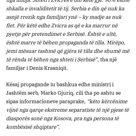
shkalla e invaliditetit të tij. Serbia e din që nuk ka
asnjë rrezik nga familjari ynë – ky madje as nuk
flet. Për këtë edhe Zvicra as që e ka marrur në
pyetje për pretendimet e Serbisë. Është e ultë,
është marre të bëhen propaganda të tilla. Mirëpo,
jemi mësuar tashmë që gjëra të tilla dhe shumë më
të rënda të bëhen nga shteti i Serbisë”
, tha një
familjar i Denis Krasniqit.
Kësaj propagande iu bashkua edhe ministri i
Jashtëm serb, Marko Gjuriq, cili tha po ashtu se
sipas informacioneve paraprake
, “këto kërcënime
vijnë nga qarqe ekstreme separatiste të një pjese të
diasporës sonë nga Kosova, pra nga persona të
kombësisë shqiptare”.