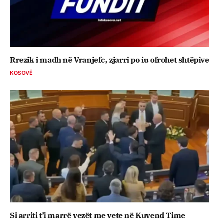
Rrezik i madh në Vranjefc, zjarri po iu ofrohet shtëpive
KOSOVË
Si arriti t’i marrë vezët me vete në Kuvend Time