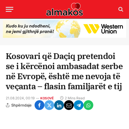
Kosovari që Daçiq pretendoi
se i kërcënoi ambasadat serbe
në Evropë, është me nevoja të
veçanta – flasin familjarët e tij
21.08.2024, 00:19
2 Mins Read
KOSOVË
Shpërndaje