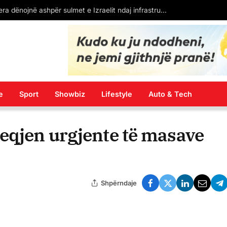
Turqia dhe 7 vende të tjera dënojnë ashpër sulmet e Izraelit ndaj infrastrukturës mjekësore dhe civile në Gaza
e
Sport
Showbiz
Lifestyle
Auto & Tech
eqjen urgjente të masave
Shpërndaje