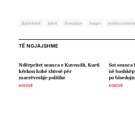
Bashkimit
bërë
Evropian
heqin
institucionev
TË NGJAJSHME
Ndërpritet seanca e Kuvendit, Kurti
Sot seanca k
kërkon kohë shtesë për
në bashkëp
marrëveshje politike
po bisedoj
KOSOVË
KOSOVË