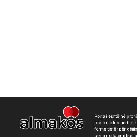
Portali është në pron
portali nuk mund të 
forme tjetër për qëlli
portali ju lutemi kon