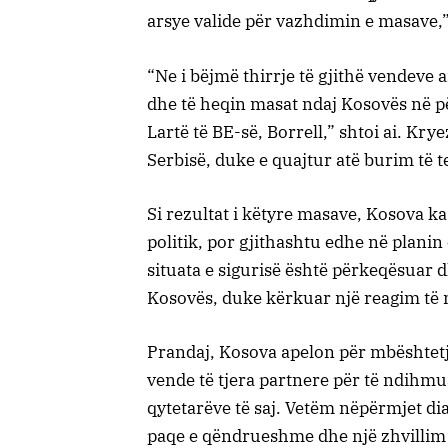
arsye valide për vazhdimin e masave,”
“Ne i bëjmë thirrje të gjithë vendeve 
dhe të heqin masat ndaj Kosovës në 
Lartë të BE-së, Borrell,” shtoi ai. Kr
Serbisë, duke e quajtur atë burim të 
Si rezultat i këtyre masave, Kosova k
politik, por gjithashtu edhe në plani
situata e sigurisë është përkeqësuar 
Kosovës, duke kërkuar një reagim t
Prandaj, Kosova apelon për mbështe
vende të tjera partnere për të ndihm
qytetarëve të saj. Vetëm nëpërmjet d
paqe e qëndrueshme dhe një zhvillim