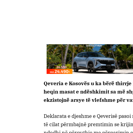
Qeveria e Kosovës u ka bërë thirrje
heqin masat e ndëshkimit sa më shp
ekzistojnë arsye të vlefshme për va
Deklarata e djeshme e Qeverisë pasoi 
të cilat përmbajnë premtimin se kriji
ndodhi në përputhje me përparimin e 