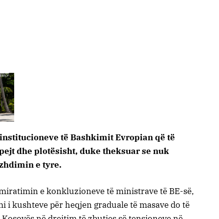
 institucioneve të Bashkimit Evropian që të
ejt dhe plotësisht, duke theksuar se nuk
zhdimin e tyre.
miratimin e konkluzioneve të ministrave të BE-së,
mi i kushteve për heqjen graduale të masave do të
Kosovës në drejtim të zbutjes së tensioneve në