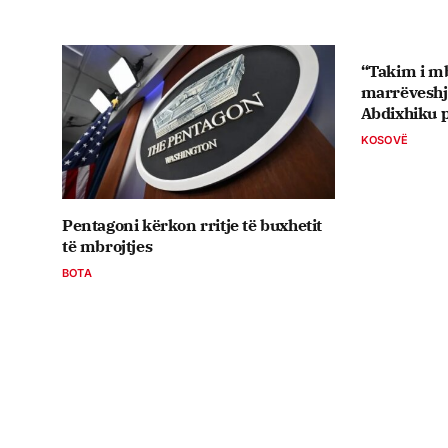
“Takim i mb
marrëveshje
Abdixhiku p
KOSOVË
Pentagoni kërkon rritje të buxhetit
të mbrojtjes
BOTA