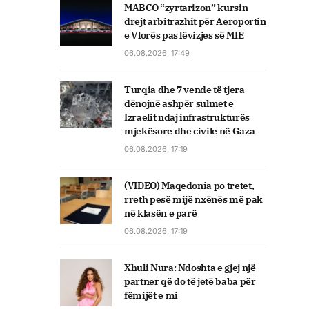
MABCO “zyrtarizon” kursin
drejt arbitrazhit për Aeroportin
e Vlorës pas lëvizjes së MIE
06.08.2026, 17:49
Turqia dhe 7 vende të tjera
dënojnë ashpër sulmet e
Izraelit ndaj infrastrukturës
mjekësore dhe civile në Gaza
06.08.2026, 17:19
(VIDEO) Maqedonia po tretet,
rreth pesë mijë nxënës më pak
në klasën e parë
06.08.2026, 17:19
Xhuli Nura: Ndoshta e gjej një
partner që do të jetë baba për
fëmijët e mi