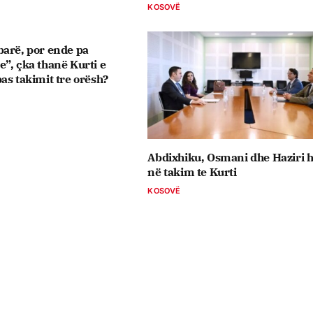
KOSOVË
arë, por ende pa
”, çka thanë Kurti e
as takimit tre orësh?
Abdixhiku, Osmani dhe Haziri 
në takim te Kurti
KOSOVË