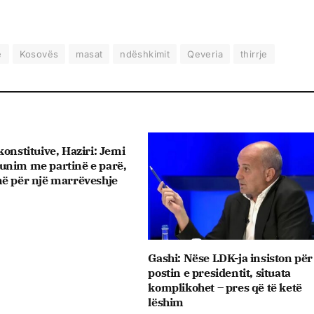
e
Kosovës
masat
ndëshkimit
Qeveria
thirrje
onstituive, ​Haziri: Jemi
unim me partinë e parë,
më për një marrëveshje
Gashi: Nëse LDK-ja insiston për
postin e presidentit, situata
komplikohet – pres që të ketë
lëshim