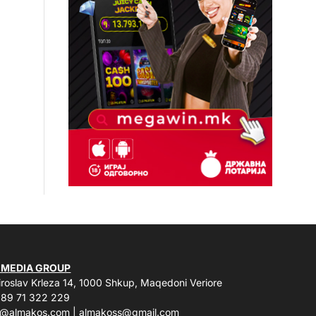
 MEDIA GROUP
roslav Krleza 14, 1000 Shkup, Maqedoni Veriore
89 71 322 229
o@almakos.com
|
almakoss@gmail.com