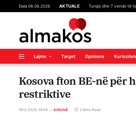
Data 06.08.2026
AKTUALE
Lajme
Target
Opinione
Kuriozitet
Kosova fton BE-në për h
restriktive
18.12.2024, 19:49
2 Mins Read
KOSOVË