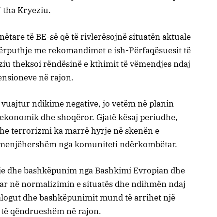
 tha Kryeziu.
anëtare të BE-së që të rivlerësojnë situatën aktuale
përputhje me rekomandimet e ish-Përfaqësuesit të
yeziu theksoi rëndësinë e kthimit të vëmendjes ndaj
tensioneve në rajon.
a vuajtur ndikime negative, jo vetëm në planin
n ekonomik dhe shoqëror. Gjatë kësaj periudhe,
dhe terrorizmi ka marrë hyrje në skenën e
ë menjëhershëm nga komuniteti ndërkombëtar.
tje dhe bashkëpunim nga Bashkimi Evropian dhe
uar në normalizimin e situatës dhe ndihmën ndaj
ialogut dhe bashkëpunimit mund të arrihet një
 të qëndrueshëm në rajon.