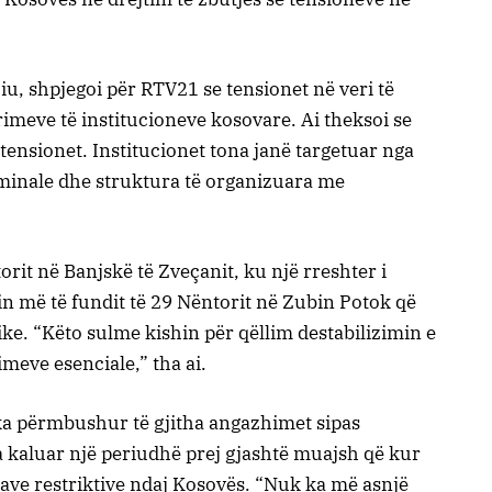
u, shpjegoi për RTV21 se tensionet në veri të
imeve të institucioneve kosovare. Ai theksoi se
tensionet. Institucionet tona janë targetuar nga
inale dhe struktura të organizuara me
rit në Banjskë të Zveçanit, ku një rreshter i
in më të fundit të 29 Nëntorit në Zubin Potok që
tike. “Këto sulme kishin për qëllim destabilizimin e
meve esenciale,” tha ai.
ka përmbushur të gjitha angazhimet sipas
a kaluar një periudhë prej gjashtë muajsh që kur
ave restriktive ndaj Kosovës. “Nuk ka më asnjë