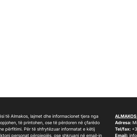
ësi të Almakos, lajmet dhe informacionet tjera nga
ALMAKOS
kopjohen, të printohen, ose të përdoren në çfarëdo
Adresa:
Mi
me përfitimi. Për të shfrytëzuar informatat e këtij
Tel/fax:
+3
taktoni personat përgjegjës, ose shkruani në email-in
Email:
inf