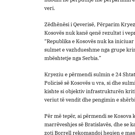
veri.
Zëdhënësi i Qeverisë, Përparim Kryezi
Kosovës nuk kanë qenë rezultat i vepr
“Republika e Kosovës nuk ka iniciuar 
sulmet e vazhdueshme nga grupe krim
mbështetje nga Serbia.”
Kryeziu e përmendi sulmin e 24 Shtato
Policisë së Kosovës u vra, si dhe sulm
kishte si objektiv infrastrukturën kri
veriut të vendit dhe pengimin e shërbi
Për më tepër, ai përmendi se Kosova 
marrëveshjes së Bratislavës, dhe se k
zoti Borrell rekomandoi heqjen e mas