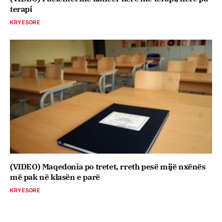
terapi
KRYESORE
(VIDEO) Maqedonia po tretet, rreth pesë mijë nxënës
më pak në klasën e parë
KRYESORE