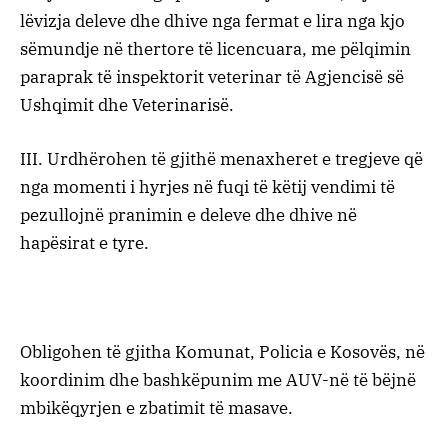
lëvizja deleve dhe dhive nga fermat e lira nga kjo
sëmundje në thertore të licencuara, me pëlqimin
paraprak të inspektorit veterinar të Agjencisë së
Ushqimit dhe Veterinarisë.
III. Urdhërohen të gjithë menaxheret e tregjeve që
nga momenti i hyrjes në fuqi të këtij vendimi të
pezullojnë pranimin e deleve dhe dhive në
hapësirat e tyre.
Obligohen të gjitha Komunat, Policia e Kosovës, në
koordinim dhe bashkëpunim me AUV-në të bëjnë
mbikëqyrjen e zbatimit të masave.