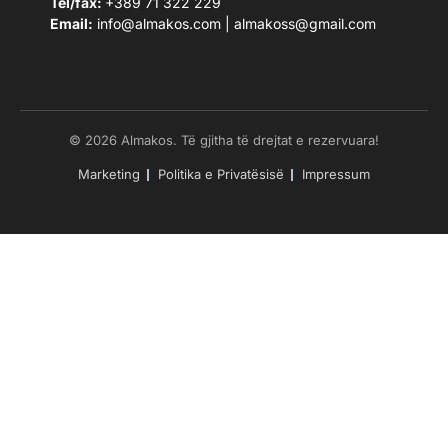
Tel/fax:
+389 71 322 229
Email:
info@almakos.com
|
almakoss@gmail.com
© 2026 Almakos. Të gjitha të drejtat e rezervuara!
Marketing
Politika e Privatësisë
Impressum