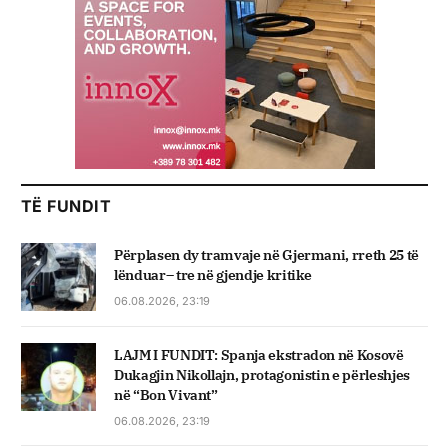
TË FUNDIT
Përplasen dy tramvaje në Gjermani, rreth 25 të
lënduar– tre në gjendje kritike
06.08.2026, 23:19
LAJM I FUNDIT: Spanja ekstradon në Kosovë
Dukagjin Nikollajn, protagonistin e përleshjes
në “Bon Vivant”
06.08.2026, 23:19