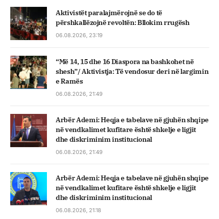
Aktivistët paralajmërojnë se do të
përshkallëzojnë revoltën: Bllokim rrugësh
06.08.2026, 23:19
“Më 14, 15 dhe 16 Diaspora na bashkohet në
shesh”/ Aktivistja: Të vendosur deri në largimin
e Ramës
06.08.2026, 21:49
Arbër Ademi: Heqja e tabelave në gjuhën shqipe
në vendkalimet kufitare është shkelje e ligjit
dhe diskriminim institucional
06.08.2026, 21:49
Arbër Ademi: Heqja e tabelave në gjuhën shqipe
në vendkalimet kufitare është shkelje e ligjit
dhe diskriminim institucional
06.08.2026, 21:18