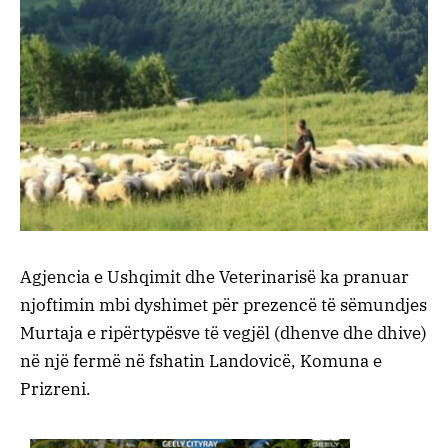
Agjencia e Ushqimit dhe Veterinarisë ka pranuar
njoftimin mbi dyshimet për prezencë të sëmundjes
Murtaja e ripërtypësve të vegjël (dhenve dhe dhive)
në një fermë në fshatin Landovicë, Komuna e
Prizreni.