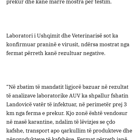
prekur dhe kanë marrë mostra për testim.
Laboratori i Ushqimit dhe Veterinarisë sot ka
konfirmuar praninë e virusit, ndërsa mostrat nga
fermat përreth kanë rezultuar negative.
“Në zbatim të mandatit ligjorë bazuar në rezultat
të analizave laboratorike AUV ka shpallur fshatin
Landovicë vatër të infektuar, në perimetër prej 3
km nga ferma e prekur. Kjo zonë është vendosur
në masë karantine, ndalim të lëvizjes se çdo
kafshe, transport apo qarkullim të produkteve dhe
nënprodukteve të kafshëve. Fermat përreth janë