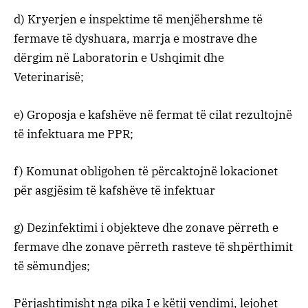
d) Kryerjen e inspektime të menjëhershme të
fermave të dyshuara, marrja e mostrave dhe
dërgim në Laboratorin e Ushqimit dhe
Veterinarisë;
e) Groposja e kafshëve në fermat të cilat rezultojnë
të infektuara me PPR;
f) Komunat obligohen të përcaktojnë lokacionet
për asgjësim të kafshëve të infektuar
g) Dezinfektimi i objekteve dhe zonave përreth e
fermave dhe zonave përreth rasteve të shpërthimit
të sëmundjes;
Përjashtimisht nga pika I e këtij vendimi, lejohet