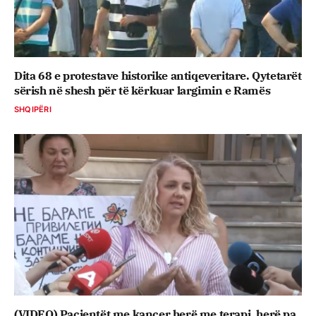
Dita 68 e protestave historike antiqeveritare. Qytetarët
sërish në shesh për të kërkuar largimin e Ramës
SHQIPËRI
(VIDEO) Pacientët me kancer herë me terapi, herë pa