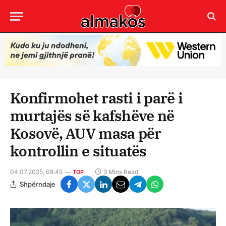
Konfirmohet rasti i parë i
murtajës së kafshëve në
Kosovë, AUV masa për
kontrollin e situatës
04.07.2025, 08:45
3 Mins Read
TOP
Shpërndaje