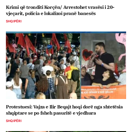
Krimi që tronditi Korçën/ Arrestohet vrasësi i 20-
vjeçarit, policia e lokalizoi pranë banesës
SHQIPËRI
Protestuesi: Vajza e Ilir Beqajt hoqi dorë nga shtetësia
shqiptare se po fsheh pasuritë e vjedhura
SHQIPËRI