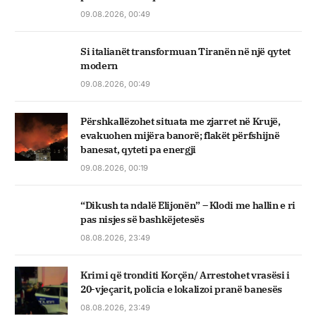
09.08.2026, 00:49
Si italianët transformuan Tiranën në një qytet
modern
09.08.2026, 00:49
Përshkallëzohet situata me zjarret në Krujë,
evakuohen mijëra banorë; flakët përfshijnë
banesat, qyteti pa energji
09.08.2026, 00:19
“Dikush ta ndalë Elijonën” – Klodi me hallin e ri
pas nisjes së bashkëjetesës
08.08.2026, 23:49
Krimi që tronditi Korçën/ Arrestohet vrasësi i
20-vjeçarit, policia e lokalizoi pranë banesës
08.08.2026, 23:49