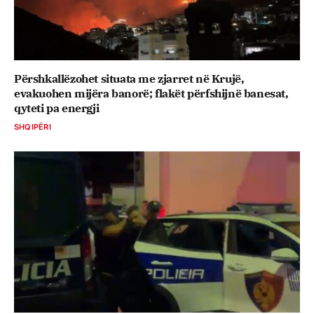
Përshkallëzohet situata me zjarret në Krujë,
evakuohen mijëra banorë; flakët përfshijnë banesat,
qyteti pa energji
SHQIPËRI