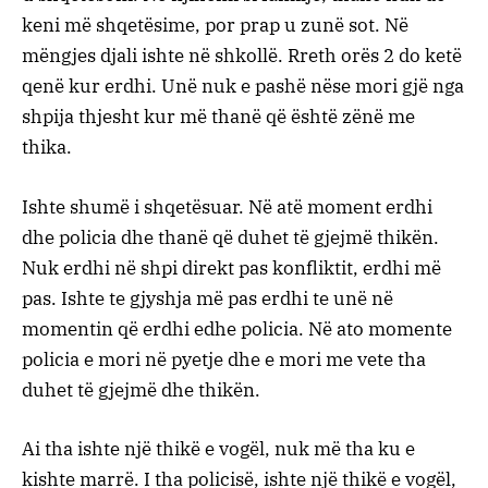
keni më shqetësime, por prap u zunë sot. Në
mëngjes djali ishte në shkollë. Rreth orës 2 do ketë
qenë kur erdhi. Unë nuk e pashë nëse mori gjë nga
shpija thjesht kur më thanë që është zënë me
thika.
Ishte shumë i shqetësuar. Në atë moment erdhi
dhe policia dhe thanë që duhet të gjejmë thikën.
Nuk erdhi në shpi direkt pas konfliktit, erdhi më
pas. Ishte te gjyshja më pas erdhi te unë në
momentin që erdhi edhe policia. Në ato momente
policia e mori në pyetje dhe e mori me vete tha
duhet të gjejmë dhe thikën.
Ai tha ishte një thikë e vogël, nuk më tha ku e
kishte marrë. I tha policisë, ishte një thikë e vogël,