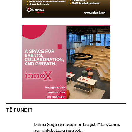
TË FUNDIT
Dafina Zeqiri e mëson “mbrapsht” Daskanin,
por ai duket kaq i ëmbël…