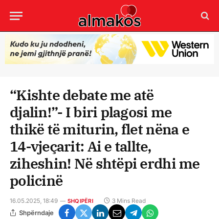
“Kishte debate me atë
djalin!”- I biri plagosi me
thikë të miturin, flet nëna e
14-vjeçarit: Ai e tallte,
ziheshin! Në shtëpi erdhi me
policinë
16.05.2025, 18:49
3 Mins Read
SHQIPËRI
Shpërndaje