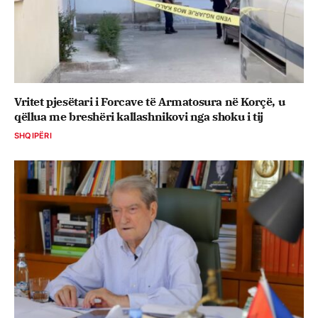
Vritet pjesëtari i Forcave të Armatosura në Korçë, u
qëllua me breshëri kallashnikovi nga shoku i tij
SHQIPËRI