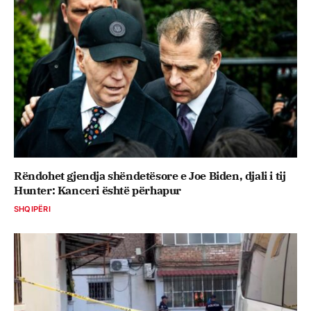
Rëndohet gjendja shëndetësore e Joe Biden, djali i tij
Hunter: Kanceri është përhapur
SHQIPËRI