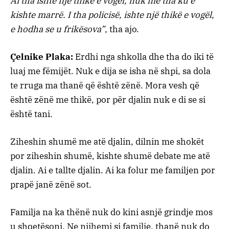
Ai tha ishte një thikë e vogël, nuk më tha ku e
kishte marrë. I tha policisë, ishte një thikë e vogël,
e hodha se u frikësova”
, tha ajo.
Çelnike Plaka:
Erdhi nga shkolla dhe tha do iki të
luaj me fëmijët. Nuk e dija se isha në shpi, sa dola
te rruga ma thanë që është zënë. Mora vesh që
është zënë me thikë, por për djalin nuk e di se si
është tani.
Ziheshin shumë me atë djalin, dilnin me shokët
por ziheshin shumë, kishte shumë debate me atë
djalin. Ai e tallte djalin. Ai ka folur me familjen por
prapë janë zënë sot.
Familja na ka thënë nuk do kini asnjë grindje mos
u shqetësoni. Ne njihemi si familje, thanë nuk do