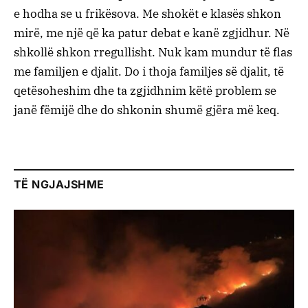
e hodha se u frikësova. Me shokët e klasës shkon
mirë, me një që ka patur debat e kanë zgjidhur. Në
shkollë shkon rregullisht. Nuk kam mundur të flas
me familjen e djalit. Do i thoja familjes së djalit, të
qetësoheshim dhe ta zgjidhnim këtë problem se
janë fëmijë dhe do shkonin shumë gjëra më keq.
TË NGJAJSHME