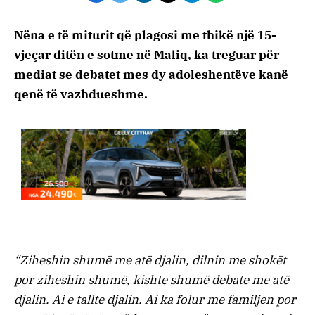
Nëna e të miturit që plagosi me thikë një 15-
vjeçar ditën e sotme në Maliq, ka treguar për
mediat se debatet mes dy adoleshentëve kanë
qenë të vazhdueshme.
“Ziheshin shumë me atë djalin, dilnin me shokët
por ziheshin shumë, kishte shumë debate me atë
djalin. Ai e tallte djalin. Ai ka folur me familjen por