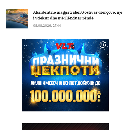
Aksident në magjistralen Gostivar-Kërçovë, një
i vdekur dhe një i lënduar rëndë
08.08.2026, 21:44