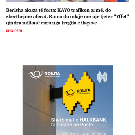
Berisha akuza të forta: KAYO trafikon armë, do
zbërthejmë aferat. Rama do ndajë me një tjetër “Yffet”
qindra milionë euro nga tregtia e ilaçeve
SHQIPËRI