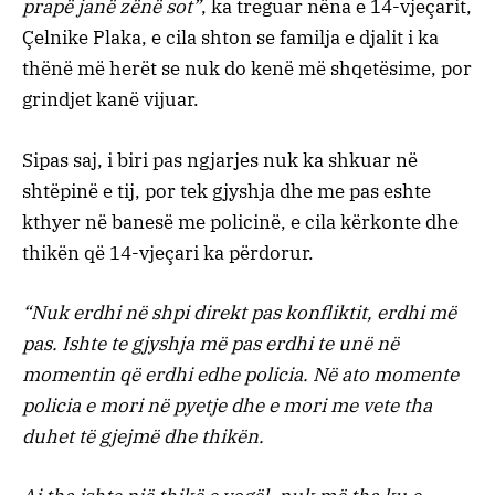
prapë janë zënë sot”
, ka treguar nëna e 14-vjeçarit,
Çelnike Plaka, e cila shton se familja e djalit i ka
thënë më herët se nuk do kenë më shqetësime, por
grindjet kanë vijuar.
Sipas saj, i biri pas ngjarjes nuk ka shkuar në
shtëpinë e tij, por tek gjyshja dhe me pas eshte
kthyer në banesë me policinë, e cila kërkonte dhe
thikën që 14-vjeçari ka përdorur.
“Nuk erdhi në shpi direkt pas konfliktit, erdhi më
pas. Ishte te gjyshja më pas erdhi te unë në
momentin që erdhi edhe policia. Në ato momente
policia e mori në pyetje dhe e mori me vete tha
duhet të gjejmë dhe thikën.