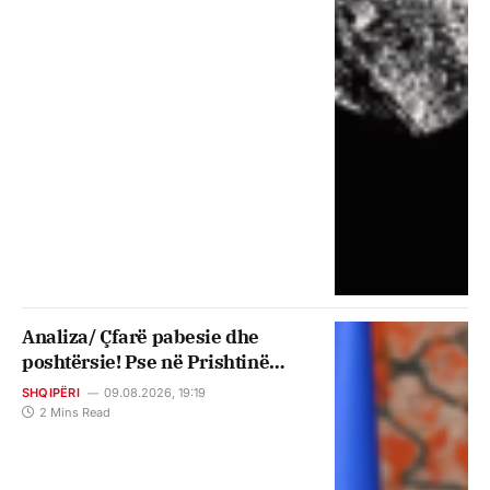
Analiza/ Çfarë pabesie dhe
poshtërsie! Pse në Prishtinë
kanë plotësisht të drejtë të
SHQIPËRI
09.08.2026, 19:19
zemërohen
2 Mins Read