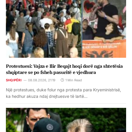
Protestuesi: Vajza e Ilir Beqajt hoqi dorë nga shtetësia
shqiptare se po fsheh pasuritë e vjedhura
SHQIPËRI
08.08.2026, 21:19
1 Min Read
Një protestues, duke folur nga protesta para Kryeministrisë,
ka hedhur akuza ndaj drejtuesve të lartë…