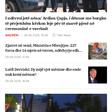
I ndërroi jetë nëna/ Ardian Çapja, i dënuar me burgim
të përjetshëm kërkon leje për të marrë pjesë në
ceremoninë e varrimit
SHQIPËRI
09.08.2026, 18:49
1 Min Read
Zjarret në vend, Ministria e Mbrojtjes: 227
forca dhe 16 mjete në terren, ndërhyrje edhe
nga ajri
09.08.2026, 17:49
Lutfi Dervishi: Dy mijë vjet mësime dhe ende
nuk kemi mësuar!
09.08.2026, 16:49