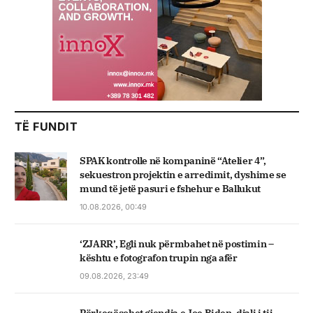
TË FUNDIT
SPAK kontrolle në kompaninë “Atelier 4”,
sekuestron projektin e arredimit, dyshime se
mund të jetë pasuri e fshehur e Ballukut
10.08.2026, 00:49
‘ZJARR’, Egli nuk përmbahet në postimin –
kështu e fotografon trupin nga afër
09.08.2026, 23:49