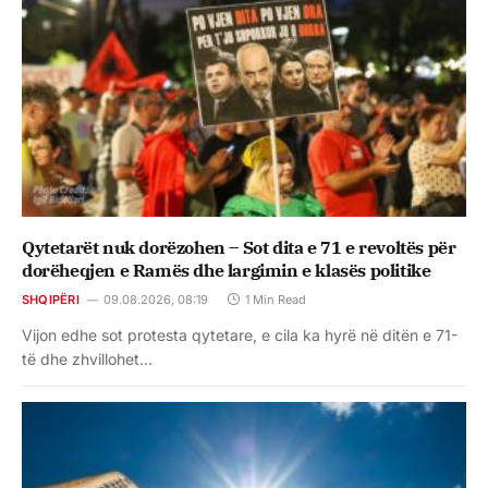
Qytetarët nuk dorëzohen – Sot dita e 71 e revoltës për
dorëheqjen e Ramës dhe largimin e klasës politike
SHQIPËRI
09.08.2026, 08:19
1 Min Read
Vijon edhe sot protesta qytetare, e cila ka hyrë në ditën e 71-
të dhe zhvillohet…