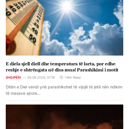
E diela sjell diell dhe temperatura të larta, por edhe
reshje e shtrëngata në disa zona! Parashikimi i motit
SHQIPËRI
09.08.2026, 07:19
1 Min Read
Ditën e Diel vendi ynë parashikohet të vijojë të jetë nën ndikim
të masave ajrore…