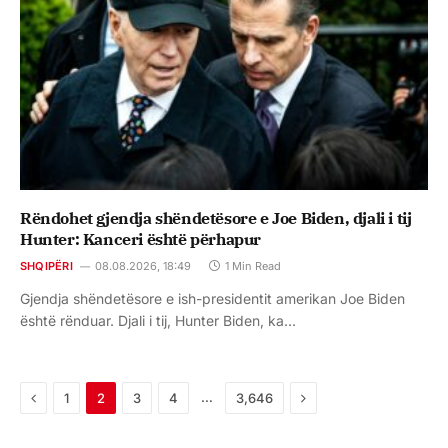
Rëndohet gjendja shëndetësore e Joe Biden, djali i tij
Hunter: Kanceri është përhapur
SHQIPËRI
08.08.2026, 18:49
1 Min Read
Gjendja shëndetësore e ish-presidentit amerikan Joe Biden
është rënduar. Djali i tij, Hunter Biden, ka…
Previous
Next
…
1
2
3
4
3,646