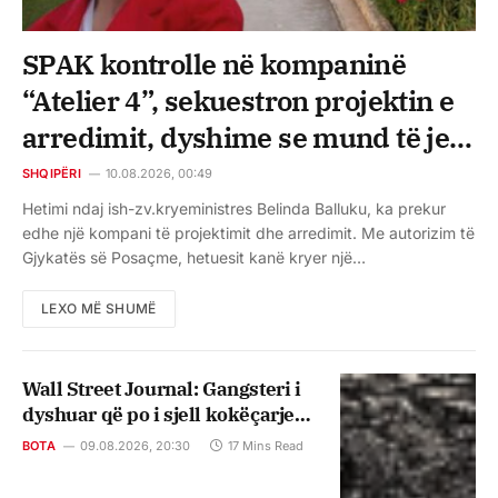
SPAK kontrolle në kompaninë
“Atelier 4”, sekuestron projektin e
arredimit, dyshime se mund të jetë
pasuri e fshehur e Ballukut
SHQIPËRI
10.08.2026, 00:49
Hetimi ndaj ish-zv.kryeministres Belinda Balluku, ka prekur
edhe një kompani të projektimit dhe arredimit. Me autorizim të
Gjykatës së Posaçme, hetuesit kanë kryer një…
LEXO MË SHUMË
Wall Street Journal: Gangsteri i
dyshuar që po i sjell kokëçarje
marrëveshjes së Kushnerit në
BOTA
09.08.2026, 20:30
17 Mins Read
Shqipëri