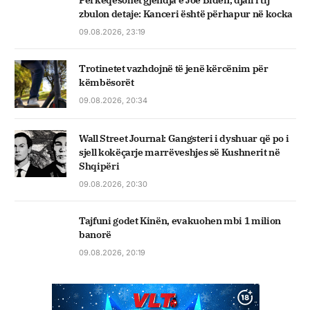
Përkeqësohet gjendja e Joe Biden, djali i tij
zbulon detaje: Kanceri është përhapur në kocka
09.08.2026, 23:19
Trotinetet vazhdojnë të jenë kërcënim për
këmbësorët
09.08.2026, 20:34
Wall Street Journal: Gangsteri i dyshuar që po i
sjell kokëçarje marrëveshjes së Kushnerit në
Shqipëri
09.08.2026, 20:30
Tajfuni godet Kinën, evakuohen mbi 1 milion
banorë
09.08.2026, 20:19