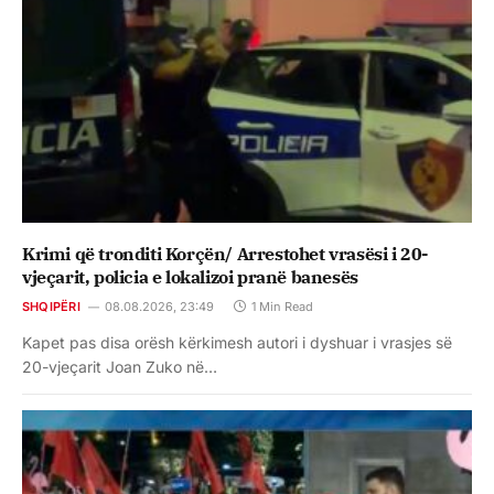
Krimi që tronditi Korçën/ Arrestohet vrasësi i 20-
vjeçarit, policia e lokalizoi pranë banesës
SHQIPËRI
08.08.2026, 23:49
1 Min Read
Kapet pas disa orësh kërkimesh autori i dyshuar i vrasjes së
20-vjeçarit Joan Zuko në…