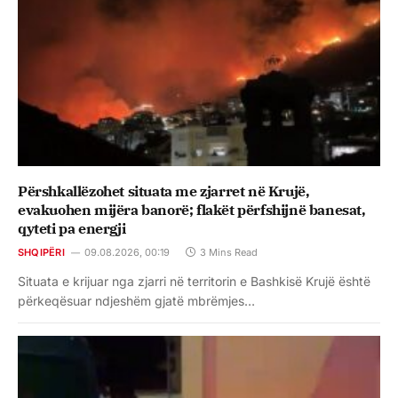
Përshkallëzohet situata me zjarret në Krujë,
evakuohen mijëra banorë; flakët përfshijnë banesat,
qyteti pa energji
SHQIPËRI
09.08.2026, 00:19
3 Mins Read
Situata e krijuar nga zjarri në territorin e Bashkisë Krujë është
përkeqësuar ndjeshëm gjatë mbrëmjes…