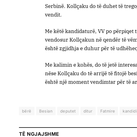
Serbinë. Kollçaku do të duhet të trego
vendit.
Me këtë kandidaturë, VV po përpiqet t
vendosur Kollçakun në qendër të vëmen
është zgjidhja e duhur për të udhëhe
Me kalimin e kohës, do të jetë interesa
nëse Kollçaku do të arrijë të fitojë be
është një moment vendimtar për të ar
bërë
Besian
deputet
ditur
Fatmire
kandid
TË NGJAJSHME