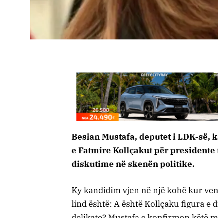
Besian Mustafa, deputet i LDK-së, k
e Fatmire Kollçakut për presidente 
diskutime në skenën politike.
Ky kandidim vjen në një kohë kur vend
lind është: A është Kollçaku figura 
delikate? Mustafa e konfirmon këtë m