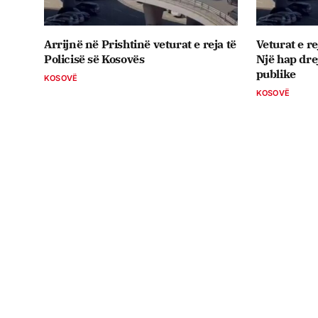
Arrijnë në Prishtinë veturat e reja të
Veturat e re
Policisë së Kosovës
Një hap drej
publike
KOSOVË
KOSOVË