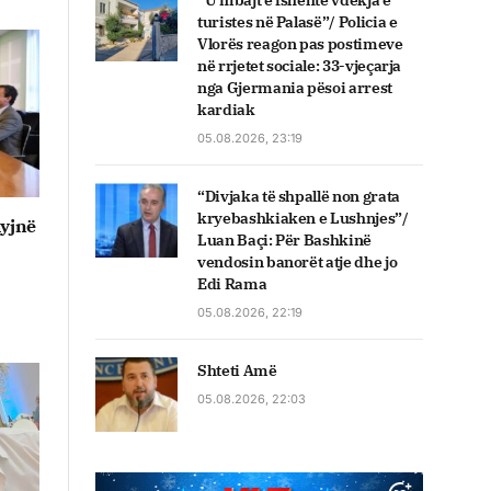
“U mbajt e fshehtë vdekja e
turistes në Palasë”/ Policia e
Vlorës reagon pas postimeve
në rrjetet sociale: 33-vjeçarja
nga Gjermania pësoi arrest
kardiak
05.08.2026, 23:19
“Divjaka të shpallë non grata
kryebashkiaken e Lushnjes”/
hyjnë
Luan Baçi: Për Bashkinë
vendosin banorët atje dhe jo
Edi Rama
05.08.2026, 22:19
Shteti Amë
05.08.2026, 22:03