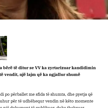
a bërë të ditur se VV ka zyrtarizuar kandidimin
të vendit, një lajm që ka ngjallur shumë
i po përballet me sfida të shumta, dhe pyetja që
e duhur për të udhëhequr vendin në këto momente
e një dokument të publikuar, duke theksuar