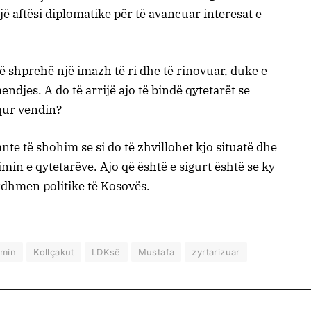
jë aftësi diplomatike për të avancuar interesat e
ë shprehë një imazh të ri dhe të rinovuar, duke e
djes. A do të arrijë ajo të bindë qytetarët se
qur vendin?
nte të shohim se si do të zhvillohet kjo situatë dhe
simin e qytetarëve. Ajo që është e sigurt është se ky
dhmen politike të Kosovës.
imin
Kollçakut
LDKsë
Mustafa
zyrtarizuar