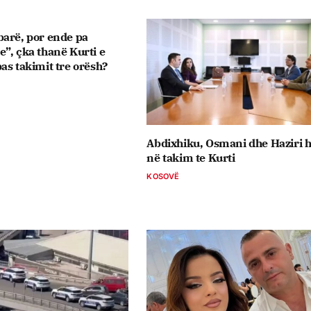
arë, por ende pa
”, çka thanë Kurti e
as takimit tre orësh?
Abdixhiku, Osmani dhe Haziri 
në takim te Kurti
KOSOVË