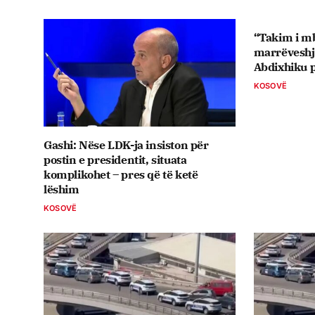
“Takim i mb
marrëveshje
Abdixhiku p
KOSOVË
Gashi: Nëse LDK-ja insiston për
postin e presidentit, situata
komplikohet – pres që të ketë
lëshim
KOSOVË