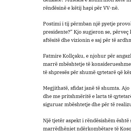
rëndësinë e këtij hapi për VV-në.
Postimi i tij përmban një pyetje prov
presidente?” Kjo sugjeron se, përveç 
aftësitë dhe vizionin e saj për të ard
Fatmire Kollçaku, e njohur për angazh
marrë mbështetje të konsiderueshme 
të shpresës për shumë qytetarë që kë
Megjithatë, sfidat janë të shumta. Ajo 
dhe me pritshmëritë e larta të qytetarë
siguruar mbështetje dhe për të realiz
Një tjetër aspekt i rëndësishëm është 
marrëdhëniet ndërkombëtare të Kosov