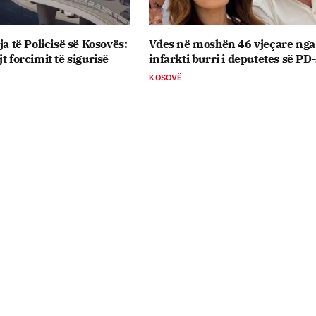
ja të Policisë së Kosovës:
Vdes në moshën 46 vjeçare nga
t forcimit të sigurisë
infarkti burri i deputetes së PD
KOSOVË