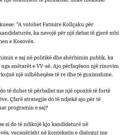
okuese: “A votohet Fatmire Kollçaku për
kandidaturës, ka nevojë për një debat të gjerë mbi
hmen e Kosovës.
imin e saj në politikë dhe shërbimin publik, ka
nga anëtarët e VV-së. Ajo përfaqëson një rinovim
rkojnë një udhëheqëse të re dhe të guximshme.
do të duhet të përballet me një opozitë të fortë
ve. Çfarë strategjie do të ndjekë ajo për të
uar programin e saj?
se si do të ndikojë kjo kandidaturë në
ës, veçanërisht në kontekstin e dialogut me