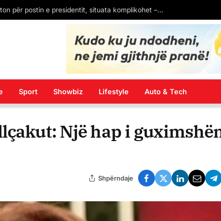
Senati i SHBA konfirmon kandidaturën e Eric Wendt si ambasador në Shqipëri. Pritet firma e Donald Trump
e
Sport
Showbiz
Lifestyle
Auto & Tech
llçakut: Një hap i guximsh
Shpërndaje