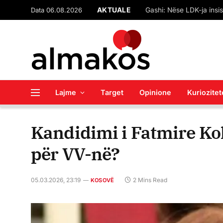
Data 06.08.2026
AKTUALE
Lajme
Target
Opinione
Kuriozitet
Kandidimi i Fatmire Ko
për VV-në?
05.03.2026, 23:19
2 Mins Read
KOSOVË