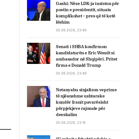
Gashi: Nëse LDK-ja insiston për
postin e presidentit, situata
komplikohet – pres që të ketë
lëshim
05.08.2026, 23:49
Senati i SHBA konfirmon
kandidaturën e Eric Wendt si
ambasador në Shqipëri. Pritet
firma e Donald Trump
05.08.2026, 23:49
Netanyahu sinjalizon veprime
të njëanshme ushtarake
kundër Iranit pavarësisht
përpjekjeve rajonale për
deeskalim
05.08.2026, 23:19