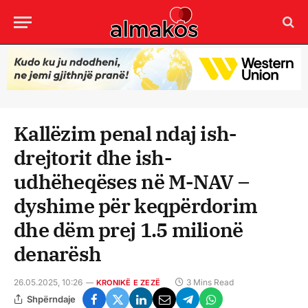
Kallëzim penal ndaj ish-
drejtorit dhe ish-
udhëheqëses në M-NAV –
dyshime për keqpërdorim
dhe dëm prej 1.5 milionë
denarësh
26.05.2025, 10:26
3 Mins Read
KRONIKË E ZEZË
Shpërndaje