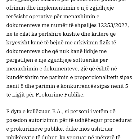
ofrimin dhe implementimin e një zgjidhjeje
tërësisht operative për menaxhimin e
dokumenteve me numër të shpalljes 12253/2022,
në të cilat ka përfshirë kushte dhe kritere që
kryesisht kanë të bëjnë me arkivimin fizik të
dokumenteve dhe që nuk kanë lidhje me
përgatitjen e një zgjidhjeje softuerike për
menaxhimin e dokumenteve, gjë që është në
kundërshtim me parimin e proporcionalitetit sipas
nenit 8 dhe parimin e konkurrencës sipas nenit 5
të Ligjit për Prokurime Publike.
E dyta e kallëzuar, B.A., si personi i vetëm që
posedon autorizimin për të udhëhequr procedurat
e prokurimeve publike, duke mos ushtruar
mbikëqyrje të duhur, ka vepruar në mënyrë të