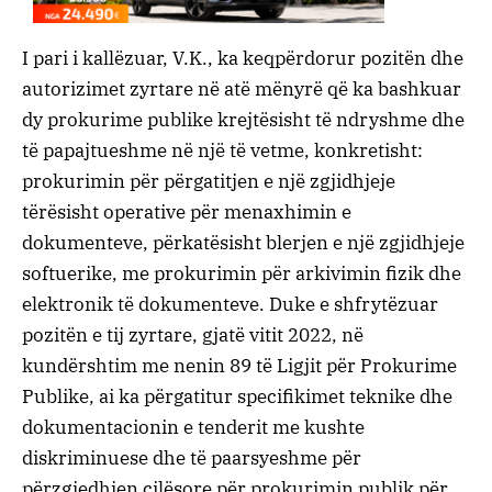
I pari i kallëzuar, V.K., ka keqpërdorur pozitën dhe
autorizimet zyrtare në atë mënyrë që ka bashkuar
dy prokurime publike krejtësisht të ndryshme dhe
të papajtueshme në një të vetme, konkretisht:
prokurimin për përgatitjen e një zgjidhjeje
tërësisht operative për menaxhimin e
dokumenteve, përkatësisht blerjen e një zgjidhjeje
softuerike, me prokurimin për arkivimin fizik dhe
elektronik të dokumenteve. Duke e shfrytëzuar
pozitën e tij zyrtare, gjatë vitit 2022, në
kundërshtim me nenin 89 të Ligjit për Prokurime
Publike, ai ka përgatitur specifikimet teknike dhe
dokumentacionin e tenderit me kushte
diskriminuese dhe të paarsyeshme për
përzgjedhjen cilësore për prokurimin publik për