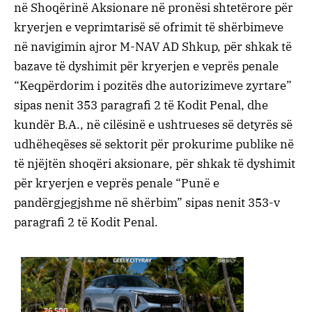
në Shoqërinë Aksionare në pronësi shtetërore për
kryerjen e veprimtarisë së ofrimit të shërbimeve
në navigimin ajror M-NAV AD Shkup, për shkak të
bazave të dyshimit për kryerjen e veprës penale
“Keqpërdorim i pozitës dhe autorizimeve zyrtare”
sipas nenit 353 paragrafi 2 të Kodit Penal, dhe
kundër B.A., në cilësinë e ushtrueses së detyrës së
udhëheqëses së sektorit për prokurime publike në
të njëjtën shoqëri aksionare, për shkak të dyshimit
për kryerjen e veprës penale “Punë e
pandërgjegjshme në shërbim” sipas nenit 353-v
paragrafi 2 të Kodit Penal.