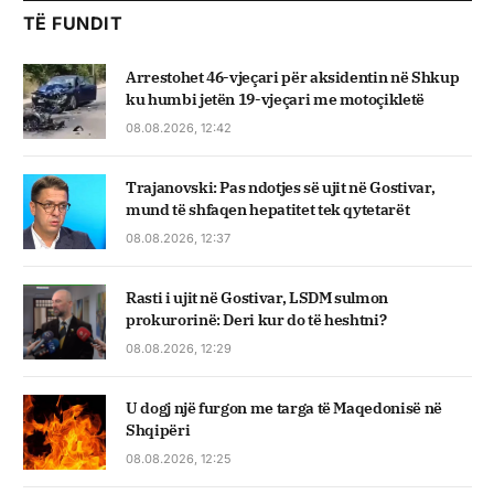
TË FUNDIT
Arrestohet 46-vjeçari për aksidentin në Shkup
ku humbi jetën 19-vjeçari me motoçikletë
08.08.2026, 12:42
Trajanovski: Pas ndotjes së ujit në Gostivar,
mund të shfaqen hepatitet tek qytetarët
08.08.2026, 12:37
Rasti i ujit në Gostivar, LSDM sulmon
prokurorinë: Deri kur do të heshtni?
08.08.2026, 12:29
U dogj një furgon me targa të Maqedonisë në
Shqipëri
08.08.2026, 12:25