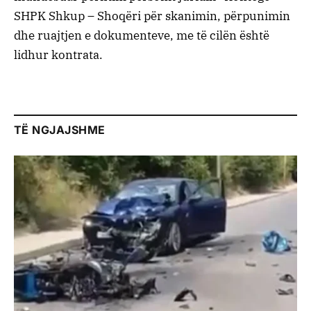
SHPK Shkup – Shoqëri për skanimin, përpunimin
dhe ruajtjen e dokumenteve, me të cilën është
lidhur kontrata.
TË NGJAJSHME