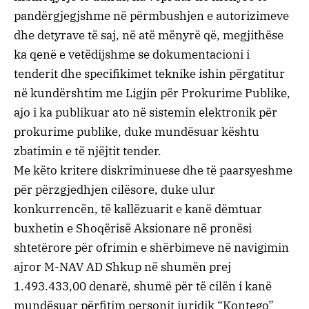
pandërgjegjshme në përmbushjen e autorizimeve
dhe detyrave të saj, në atë mënyrë që, megjithëse
ka qenë e vetëdijshme se dokumentacioni i
tenderit dhe specifikimet teknike ishin përgatitur
në kundërshtim me Ligjin për Prokurime Publike,
ajo i ka publikuar ato në sistemin elektronik për
prokurime publike, duke mundësuar kështu
zbatimin e të njëjtit tender.
Me këto kritere diskriminuese dhe të paarsyeshme
për përzgjedhjen cilësore, duke ulur
konkurrencën, të kallëzuarit e kanë dëmtuar
buxhetin e Shoqërisë Aksionare në pronësi
shtetërore për ofrimin e shërbimeve në navigimin
ajror M-NAV AD Shkup në shumën prej
1.493.433,00 denarë, shumë për të cilën i kanë
mundësuar përfitim personit juridik “Kontego”