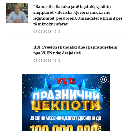
“Rama dhe Balluku janë hajdutë, vjedhin
shqiptarët”- Berisha: Qeveria nuk ka më
legjitimitet, përdorën 83 mandatet e krimit për
të mbrojtur aferat
08.08.2026, 12:19
BDI: Presion skandaloz dhe i papranueshëm
nga VLEN ndaj drejtësisë
08.08.2026, 12:19