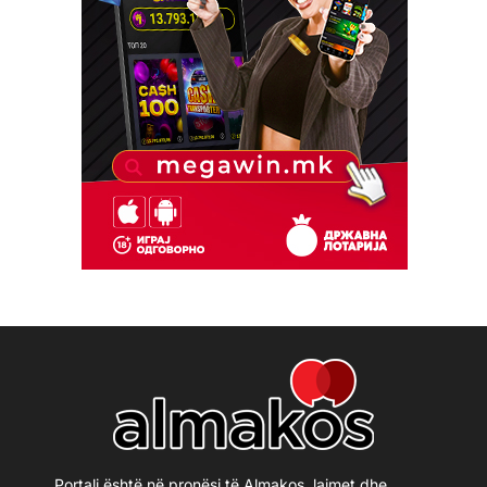
Portali është në pronësi të Almakos, lajmet dhe