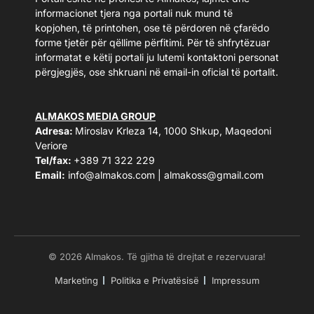
informacionet tjera nga portali nuk mund të
kopjohen, të printohen, ose të përdoren në çfarëdo
forme tjetër për qëllime përfitimi. Për të shfrytëzuar
informatat e këtij portali ju lutemi kontaktoni personat
përgjegjës, ose shkruani në email-in oficial të portalit.
ALMAKOS MEDIA GROUP
Adresa:
Miroslav Krleza 14, 1000 Shkup, Maqedoni
Veriore
Tel/fax:
+389 71 322 229
Email:
info@almakos.com
|
almakoss@gmail.com
© 2026 Almakos. Të gjitha të drejtat e rezervuara!
Marketing
Politika e Privatësisë
Impressum