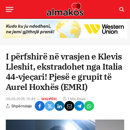
I përfshirë në vrasjen e Klevis
Lleshit, ekstradohet nga Italia
44-vjeçari! Pjesë e grupit të
Aurel Hoxhës (EMRI)
06.06.2026, 10:49
1 Min Read
SHQIPËRI
Shpërndaje