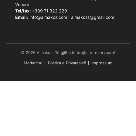
Veriore
Tel/fax:
+389 71 322 229
Email:
info@almakos.com
|
almakoss@gmail.com
© 2026 Almakos. Të gjitha të drejtat e rezervuara!
Marketing
Politika e Privatësisë
Impressum