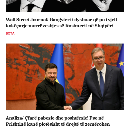
Wall Street Journal: Gangsteri i dyshuar që po i sjell
kokëçarje marrëveshjes së Kushnerit në Shqipëri
BOTA
Analiza/ Çfarë pabesie dhe poshtërsie! Pse në
Prishtinë kanë plotësisht të drejtë të zemërohen