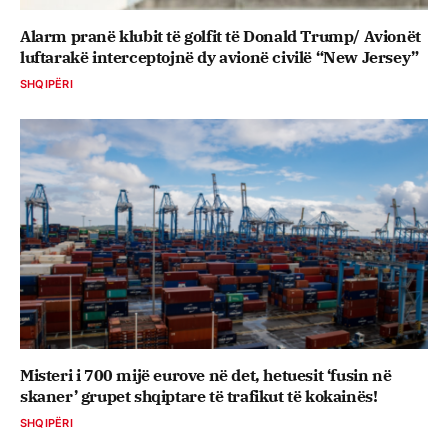
Alarm pranë klubit të golfit të Donald Trump/ Avionët
luftarakë interceptojnë dy avionë civilë “New Jersey”
SHQIPËRI
Misteri i 700 mijë eurove në det, hetuesit ‘fusin në
skaner’ grupet shqiptare të trafikut të kokainës!
SHQIPËRI