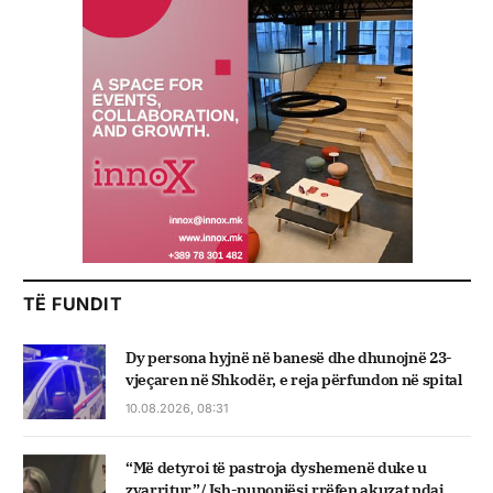
TË FUNDIT
Dy persona hyjnë në banesë dhe dhunojnë 23-
vjeçaren në Shkodër, e reja përfundon në spital
10.08.2026, 08:31
“Më detyroi të pastroja dyshemenë duke u
zvarritur”/ Ish-punonjësi rrëfen akuzat ndaj