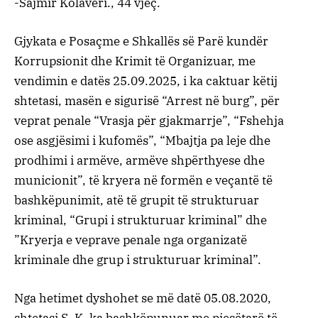
-Sajmir Kolaveri., 44 vjeç.
Gjykata e Posaçme e Shkallës së Parë kundër
Korrupsionit dhe Krimit të Organizuar, me
vendimin e datës 25.09.2025, i ka caktuar këtij
shtetasi, masën e sigurisë “Arrest në burg”, për
veprat penale “Vrasja për gjakmarrje”, “Fshehja
ose asgjësimi i kufomës”, “Mbajtja pa leje dhe
prodhimi i armëve, armëve shpërthyese dhe
municionit”, të kryera në formën e veçantë të
bashkëpunimit, atë të grupit të strukturuar
kriminal, “Grupi i strukturuar kriminal” dhe
”Kryerja e veprave penale nga organizatë
kriminale dhe grup i strukturuar kriminal”.
Nga hetimet dyshohet se më datë 05.08.2020,
shtetasi S. K. ka bashkëpunuar me pjesëtarë të