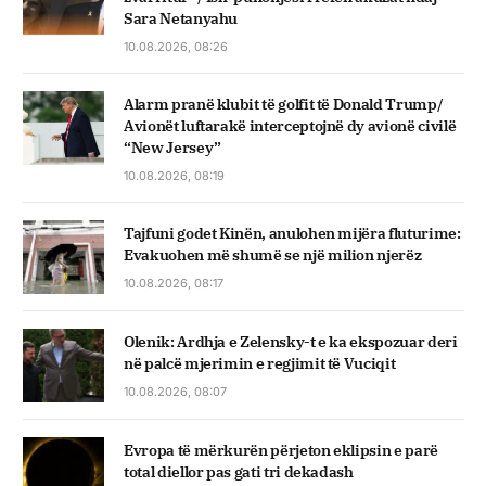
Sara Netanyahu
10.08.2026, 08:26
Alarm pranë klubit të golfit të Donald Trump/
Avionët luftarakë interceptojnë dy avionë civilë
“New Jersey”
10.08.2026, 08:19
Tajfuni godet Kinën, anulohen mijëra fluturime:
Evakuohen më shumë se një milion njerëz
10.08.2026, 08:17
Olenik: Ardhja e Zelensky-t e ka ekspozuar deri
në palcë mjerimin e regjimit të Vuciqit
10.08.2026, 08:07
Evropa të mërkurën përjeton eklipsin e parë
total diellor pas gati tri dekadash