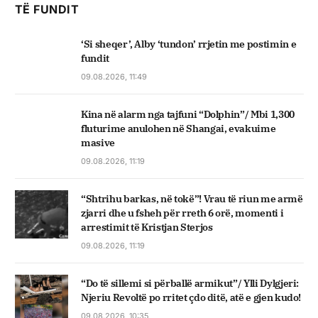
TË FUNDIT
‘Si sheqer’, Alby ‘tundon’ rrjetin me postimin e
fundit
09.08.2026, 11:49
Kina në alarm nga tajfuni “Dolphin”/ Mbi 1,300
fluturime anulohen në Shangai, evakuime
masive
09.08.2026, 11:19
“Shtrihu barkas, në tokë”! Vrau të riun me armë
zjarri dhe u fsheh për rreth 6 orë, momenti i
arrestimit të Kristjan Sterjos
09.08.2026, 11:19
“Do të sillemi si përballë armikut”/ Ylli Dylgjeri:
Njeriu Revoltë po rritet çdo ditë, atë e gjen kudo!
09.08.2026, 10:35