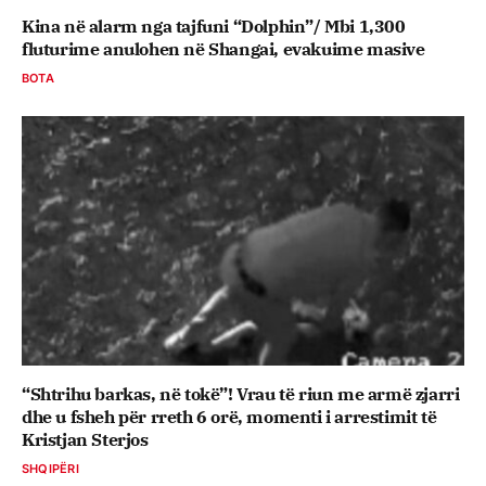
Kina në alarm nga tajfuni “Dolphin”/ Mbi 1,300
fluturime anulohen në Shangai, evakuime masive
BOTA
“Shtrihu barkas, në tokë”! Vrau të riun me armë zjarri
dhe u fsheh për rreth 6 orë, momenti i arrestimit të
Kristjan Sterjos
SHQIPËRI