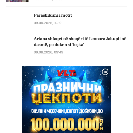
Parashikimi i motit
09.08.2026, 10:19
Ariana shfaqet në shoqëri të Leonora Jakupit në
dasmë, po duken si ‘loçka’
09.08.2026, 09:49