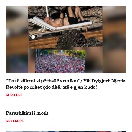
“Do të sillemi si përballë armikut”/ Ylli Dylgjeri: Njeriu
Revoltë po rritet çdo ditë, atë e gjen kudo!
SHQIPËRI
Parashikimi i motit
KRYESORE