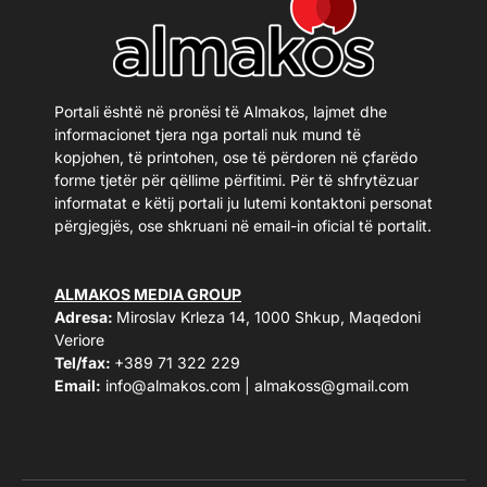
Portali është në pronësi të Almakos, lajmet dhe
informacionet tjera nga portali nuk mund të
kopjohen, të printohen, ose të përdoren në çfarëdo
forme tjetër për qëllime përfitimi. Për të shfrytëzuar
informatat e këtij portali ju lutemi kontaktoni personat
përgjegjës, ose shkruani në email-in oficial të portalit.
ALMAKOS MEDIA GROUP
Adresa:
Miroslav Krleza 14, 1000 Shkup, Maqedoni
Veriore
Tel/fax:
+389 71 322 229
Email:
info@almakos.com
|
almakoss@gmail.com