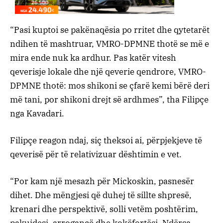
“Pasi kuptoi se pakënaqësia po rritet dhe qytetarët
ndihen të mashtruar, VMRO-DPMNE thotë se më e
mira ende nuk ka ardhur. Pas katër vitesh
qeverisje lokale dhe një qeverie qendrore, VMRO-
DPMNE thotë: mos shikoni se çfarë kemi bërë deri
më tani, por shikoni drejt së ardhmes”, tha Filipçe
nga Kavadari.
Filipçe reagon ndaj, siç theksoi ai, përpjekjeve të
qeverisë për të relativizuar dështimin e vet.
“Por kam një mesazh për Mickoskin, pasnesër
dihet. Dhe mëngjesi që duhej të sillte shpresë,
krenari dhe perspektivë, solli vetëm poshtërim,