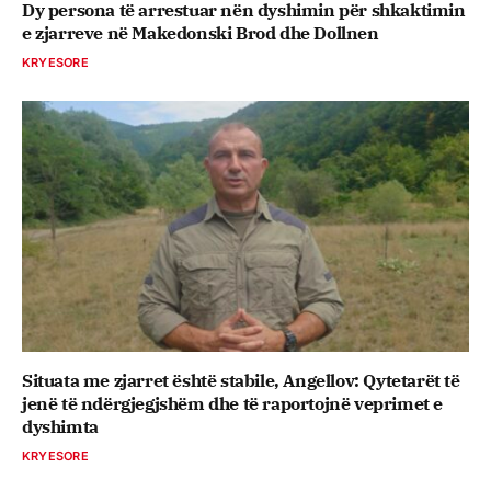
Dy persona të arrestuar nën dyshimin për shkaktimin
e zjarreve në Makedonski Brod dhe Dollnen
KRYESORE
Situata me zjarret është stabile, Angellov: Qytetarët të
jenë të ndërgjegjshëm dhe të raportojnë veprimet e
dyshimta
KRYESORE