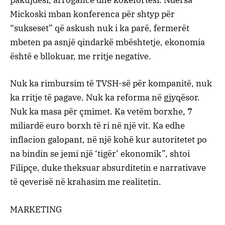
pakujdesi, arrogancë dhe kokëfortësi. Ndërsa
Mickoski mban konferenca për shtyp për
“sukseset” që askush nuk i ka parë, fermerët
mbeten pa asnjë qindarkë mbështetje, ekonomia
është e bllokuar, me rritje negative.
Nuk ka rimbursim të TVSH-së për kompanitë, nuk
ka rritje të pagave. Nuk ka reforma në gjyqësor.
Nuk ka masa për çmimet. Ka vetëm borxhe, 7
miliardë euro borxh të ri në një vit. Ka edhe
inflacion galopant, në një kohë kur autoritetet po
na bindin se jemi një ‘tigër’ ekonomik”, shtoi
Filipçe, duke theksuar absurditetin e narrativave
të qeverisë në krahasim me realitetin.
MARKETING