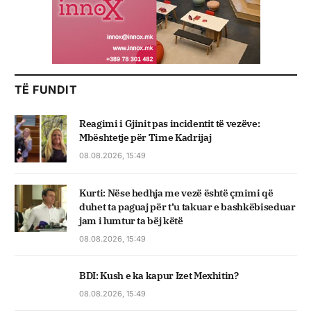
TË FUNDIT
Reagimi i Gjinit pas incidentit të vezëve:
Mbështetje për Time Kadrijaj
08.08.2026, 15:49
Kurti: Nëse hedhja me vezë është çmimi që
duhet ta paguaj për t’u takuar e bashkëbiseduar
jam i lumtur ta bëj këtë
08.08.2026, 15:49
BDI: Kush e ka kapur Izet Mexhitin?
08.08.2026, 15:49