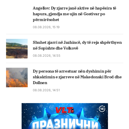
Angellov: Dy zjarre janë aktive në hapësira të
hapura, gjendja me ujin në Gostivar po
përmirësohet
08.08.2026, 15:19
Shuhet zjarri në Jazhincë, dy të reja shpërthyen
në Sopishte dhe Volkovë
08.08.2026, 14:55
Dy persona të arrestuar nën dyshimin për
shkaktimin e zjarreve në Makedonski Brod dhe
Dollnen
08.08.2026, 14:51