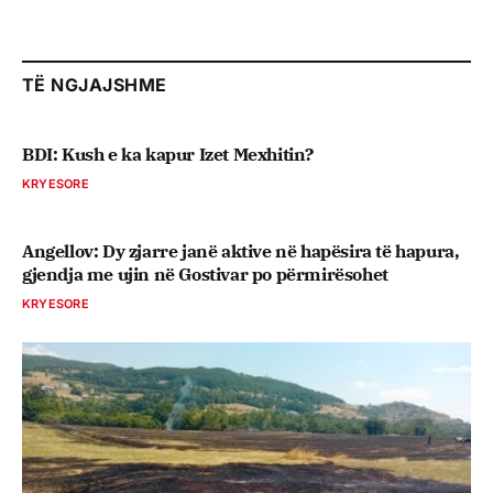
TË NGJAJSHME
BDI: Kush e ka kapur Izet Mexhitin?
KRYESORE
Angellov: Dy zjarre janë aktive në hapësira të hapura,
gjendja me ujin në Gostivar po përmirësohet
KRYESORE