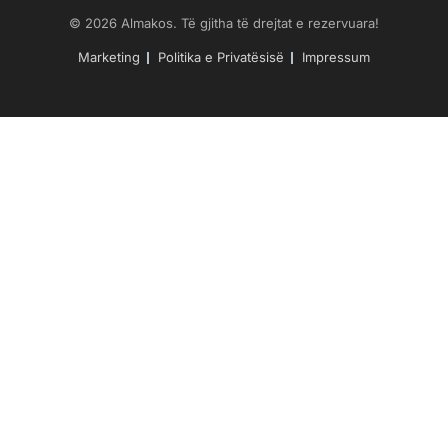
© 2026 Almakos. Të gjitha të drejtat e rezervuara!
Marketing
Politika e Privatësisë
Impressum