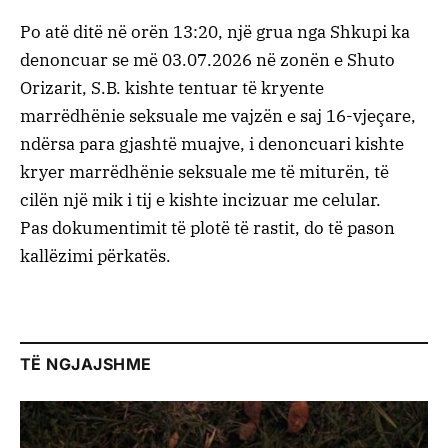
​Po atë ditë në orën 13:20, një grua nga Shkupi ka
denoncuar se më 03.07.2026 në zonën e Shuto
Orizarit, S.B. kishte tentuar të kryente
marrëdhënie seksuale me vajzën e saj 16-vjeçare,
ndërsa para gjashtë muajve, i denoncuari kishte
kryer marrëdhënie seksuale me të miturën, të
cilën një mik i tij e kishte incizuar me celular.
​Pas dokumentimit të plotë të rastit, do të pason
kallëzimi përkatës.
TË NGJAJSHME