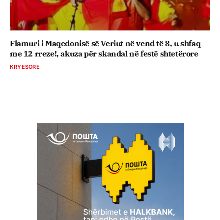
Flamuri i Maqedonisë së Veriut në vend të 8, u shfaq
me 12 rreze!, akuza për skandal në festë shtetërore
KRYESORE