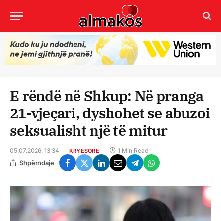
E rëndë në Shkup: Në pranga
21-vjeçari, dyshohet se abuzoi
seksualisht një të mitur
05.07.2026, 13:34
1 Min Read
KRYESORE
Shpërndaje