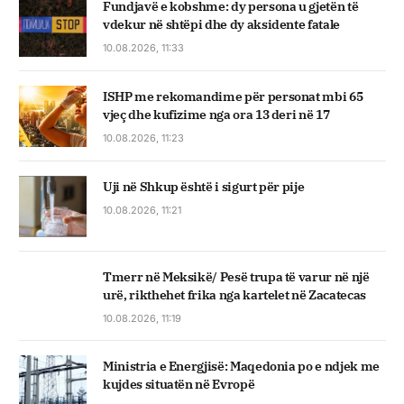
Fundjavë e kobshme: dy persona u gjetën të
vdekur në shtëpi dhe dy aksidente fatale
10.08.2026, 11:33
ISHP me rekomandime për personat mbi 65
vjeç dhe kufizime nga ora 13 deri në 17
10.08.2026, 11:23
Uji në Shkup është i sigurt për pije
10.08.2026, 11:21
Tmerr në Meksikë/ Pesë trupa të varur në një
urë, rikthehet frika nga kartelet në Zacatecas
10.08.2026, 11:19
Ministria e Energjisë: Maqedonia po e ndjek me
kujdes situatën në Evropë