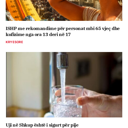
ISHP me rekomandime për personat mbi 65 vjeç dhe
kufizime nga ora 13 deri në 17
KRYESORE
Uji në Shkup është i sigurt për pije