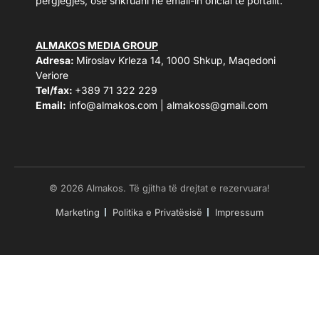
përgjegjës, ose shkruani në email-in oficial të portalit.
ALMAKOS MEDIA GROUP
Adresa:
Miroslav Krleza 14, 1000 Shkup, Maqedoni
Veriore
Tel/fax:
+389 71 322 229
Email:
info@almakos.com
|
almakoss@gmail.com
© 2026 Almakos. Të gjitha të drejtat e rezervuara!
Marketing
Politika e Privatësisë
Impressum