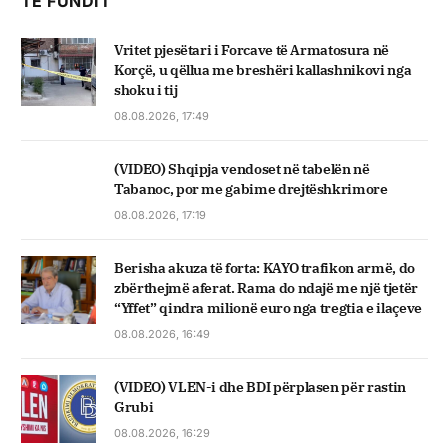
TË FUNDIT
Vritet pjesëtari i Forcave të Armatosura në
Korçë, u qëllua me breshëri kallashnikovi nga
shoku i tij
08.08.2026, 17:49
(VIDEO) Shqipja vendoset në tabelën në
Tabanoc, por me gabime drejtëshkrimore
08.08.2026, 17:19
Berisha akuza të forta: KAYO trafikon armë, do
zbërthejmë aferat. Rama do ndajë me një tjetër
“Yffet” qindra milionë euro nga tregtia e ilaçeve
08.08.2026, 16:49
(VIDEO) VLEN-i dhe BDI përplasen për rastin
Grubi
08.08.2026, 16:29