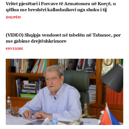
Vritet pjesëtari i Forcave të Armatosura në Korçë, u
qëllua me breshëri kallashnikovi nga shoku i tij
SHQIPËRI
(VIDEO) Shqipja vendoset në tabelën në Tabanoc, por
me gabime drejtëshkrimore
KRYESORE