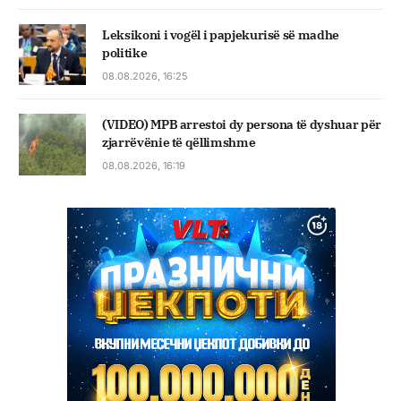
Leksikoni i vogël i papjekurisë së madhe
politike
08.08.2026, 16:25
(VIDEO) MPB arrestoi dy persona të dyshuar për
zjarrëvënie të qëllimshme
08.08.2026, 16:19