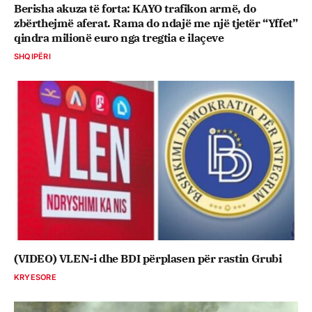
Berisha akuza të forta: KAYO trafikon armë, do
zbërthejmë aferat. Rama do ndajë me një tjetër “Yffet”
qindra milionë euro nga tregtia e ilaçeve
SHQIPËRI
(VIDEO) VLEN-i dhe BDI përplasen për rastin Grubi
KRYESORE