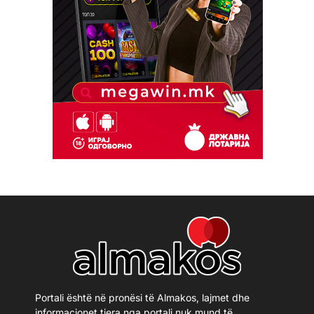
Portali është në pronësi të Almakos, lajmet dhe
informacionet tjera nga portali nuk mund të