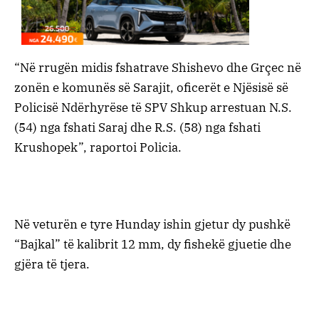
“Në rrugën midis fshatrave Shishevo dhe Grçec në
zonën e komunës së Sarajit, oficerët e Njësisë së
Policisë Ndërhyrëse të SPV Shkup arrestuan N.S.
(54) nga fshati Saraj dhe R.S. (58) nga fshati
Krushopek”, raportoi Policia.
Në veturën e tyre Hunday ishin gjetur dy pushkë
“Bajkal” të kalibrit 12 mm, dy fishekë gjuetie dhe
gjëra të tjera.