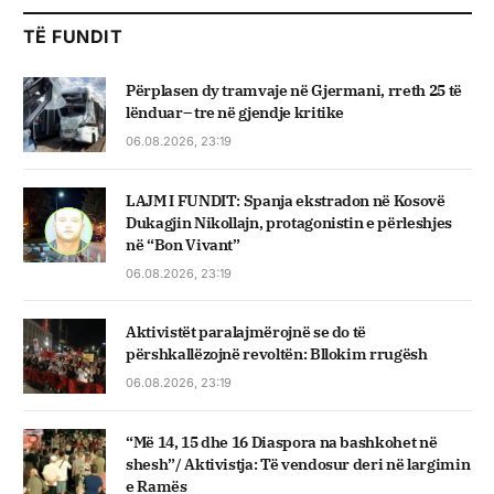
TË FUNDIT
Përplasen dy tramvaje në Gjermani, rreth 25 të
lënduar– tre në gjendje kritike
06.08.2026, 23:19
LAJM I FUNDIT: Spanja ekstradon në Kosovë
Dukagjin Nikollajn, protagonistin e përleshjes
në “Bon Vivant”
06.08.2026, 23:19
Aktivistët paralajmërojnë se do të
përshkallëzojnë revoltën: Bllokim rrugësh
06.08.2026, 23:19
“Më 14, 15 dhe 16 Diaspora na bashkohet në
shesh”/ Aktivistja: Të vendosur deri në largimin
e Ramës