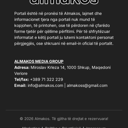
Portali është në pronësi të Almakos, lajmet dhe
informacionet tjera nga portali nuk mund të
kopjohen, të printohen, ose të përdoren në çfarëdo
forme tjetër për qëllime përfitimi. Për të shfrytëzuar
informatat e këtij portali ju lutemi kontaktoni personat
përgjegjës, ose shkruani në email-in oficial të portalit.
ALMAKOS MEDIA GROUP
Adresa:
Miroslav Krleza 14, 1000 Shkup, Maqedoni
Veriore
Tel/fax:
+389 71 322 229
Email:
info@almakos.com
|
almakoss@gmail.com
© 2026 Almakos. Të gjitha të drejtat e rezervuara!