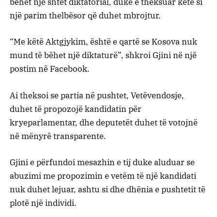
bëhet një shtet diktatorial, duke e theksuar këtë si
një parim thelbësor që duhet mbrojtur.
“Me këtë Aktgjykim, është e qartë se Kosova nuk
mund të bëhet një diktaturë”, shkroi Gjini në një
postim në Facebook.
Ai theksoi se partia në pushtet, Vetëvendosje,
duhet të propozojë kandidatin për
kryeparlamentar, dhe deputetët duhet të votojnë
në mënyrë transparente.
Gjini e përfundoi mesazhin e tij duke aluduar se
abuzimi me propozimin e vetëm të një kandidati
nuk duhet lejuar, ashtu si dhe dhënia e pushtetit të
plotë një individi.