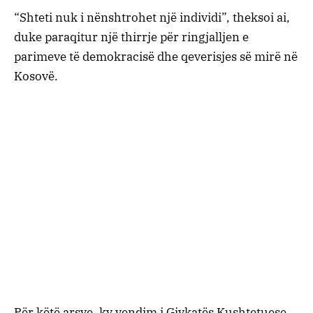
“Shteti nuk i nënshtrohet një individi”, theksoi ai,
duke paraqitur një thirrje për ringjalljen e
parimeve të demokracisë dhe qeverisjes së mirë në
Kosovë.
Për këtë arsye, ky vendim i Gjykatës Kushtetuese