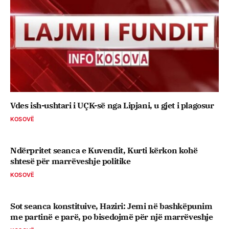
Vdes ish-ushtari i UÇK-së nga Lipjani, u gjet i plagosur
KOSOVË
Ndërpritet seanca e Kuvendit, Kurti kërkon kohë
shtesë për marrëveshje politike
KOSOVË
Sot seanca konstituive, ​Haziri: Jemi në bashkëpunim
me partinë e parë, po bisedojmë për një marrëveshje