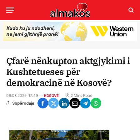
Çfarë nënkupton aktgjykimi i
Kushtetueses për
demokracinë në Kosovë?
08.08.2025, 17:49
2 Mins Read
KOSOVË
Shpërndaje