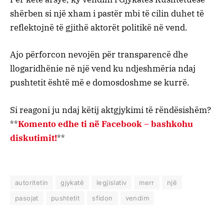
shërben si një xham i pastër mbi të cilin duhet të
reflektojnë të gjithë aktorët politikë në vend.
Ajo përforcon nevojën për transparencë dhe
llogaridhënie në një vend ku ndjeshmëria ndaj
pushtetit është më e domosdoshme se kurrë.
Si reagoni ju ndaj këtij aktgjykimi të rëndësishëm?
**
Komento edhe ti në Facebook – bashkohu
diskutimit!
**
autoritetin
gjykatë
legjislativ
merr
një
pasojat
pushtetit
sfidon
vendim