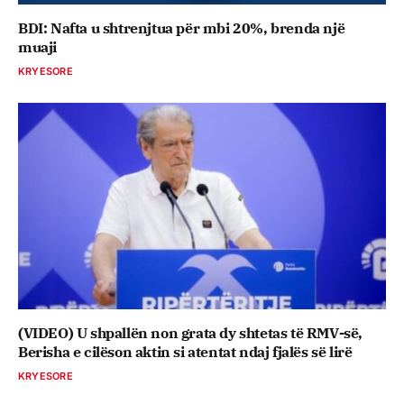
BDI: Nafta u shtrenjtua për mbi 20%, brenda një
muaji
KRYESORE
(VIDEO) U shpallën non grata dy shtetas të RMV-së,
Berisha e cilëson aktin si atentat ndaj fjalës së lirë
KRYESORE