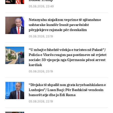
05.08.2026, 23:49
Netanyahu sinjalizon veprime të njëanshme
ushtarake kundër Iranit pavarësisht
përpjekjeve rajonale për deeskalim
05.08.2026, 23:19
“U mbajt e fshehtë vdekja e turistes në Palasë”/
Policia e Vlorës reagon pas postimeve në rrjetet
sociale: 33-vjeçarja nga Gjermania pësoi arrest
kardiak
05.08.2026, 23:19
“Divjaka të shpallë non grata kryebashkiaken e
Lushnjes”/ Luan Baçi: Për Bashkinë vendosin
banorët atje dhe jo Edi Rama
05.08.2026, 22:19