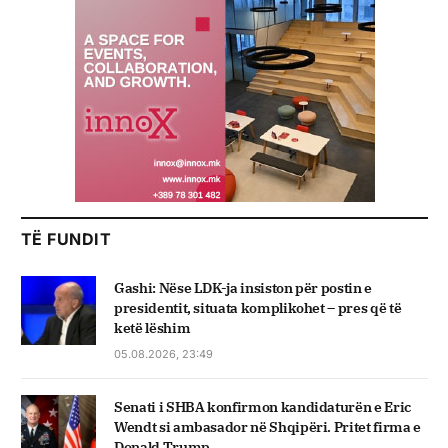
TË FUNDIT
Gashi: Nëse LDK-ja insiston për postin e
presidentit, situata komplikohet – pres që të
ketë lëshim
05.08.2026, 23:49
Senati i SHBA konfirmon kandidaturën e Eric
Wendt si ambasador në Shqipëri. Pritet firma e
Donald Trump