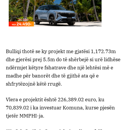
Bulliqi thotë se ky projekt me gjatësi 1,172.73m
dhe gjerësi prej 5.5m do të shërbejë si urë lidhëse
ndërmjet këtyre fshatrave dhe një lehtësi më e
madhe për banorët dhe të gjithë ata që e
shfrytëzojnë këtë rrugë.
Vlera e projektit është 226,389.02 euro, ku
70,839.02 i ka investuar Komuna, kurse pjesën
tjetër MMPHI-ja.