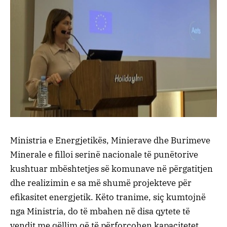
Ministria e Energjetikës, Minierave dhe Burimeve
Minerale e filloi serinë nacionale të punëtorive
kushtuar mbështetjes së komunave në përgatitjen
dhe realizimin e sa më shumë projekteve për
efikasitet energjetik. Këto tranime, siç kumtojnë
nga Ministria, do të mbahen në disa qytete të
vendit me qëllim që të përforcohen kapacitetet