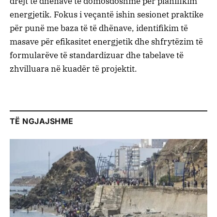
drejt të dhënave të domosdoshme për planifikim
energjetik. Fokus i veçantë ishin sesionet praktike
për punë me baza të të dhënave, identifikim të
masave për efikasitet energjetik dhe shfrytëzim të
formularëve të standardizuar dhe tabelave të
zhvilluara në kuadër të projektit.
TË NGJAJSHME