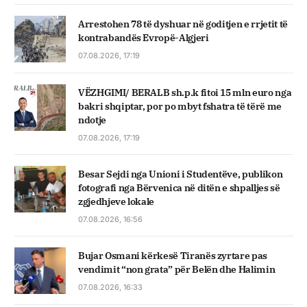
Arrestohen 78 të dyshuar në goditjen e rrjetit të
kontrabandës Evropë-Algjeri
07.08.2026, 17:19
VËZHGIMI/ BERALB sh.p.k fitoi 15 mln euro nga
bakri shqiptar, por po mbyt fshatra të tërë me
ndotje
07.08.2026, 17:19
Besar Sejdi nga Unioni i Studentëve, publikon
fotografi nga Bërvenica në ditën e shpalljes së
zgjedhjeve lokale
07.08.2026, 16:56
Bujar Osmani kërkesë Tiranës zyrtare pas
vendimit “non grata” për Belën dhe Halimin
07.08.2026, 16:33