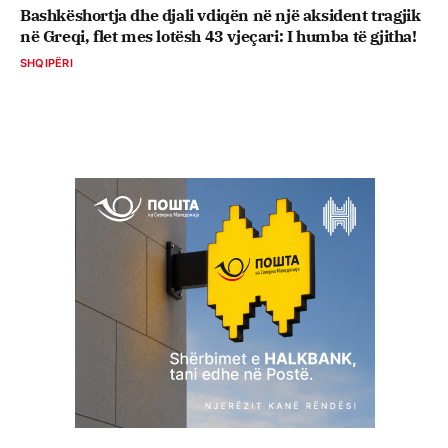
Bashkëshortja dhe djali vdiqën në një aksident tragjik
në Greqi, flet mes lotësh 43 vjeçari: I humba të gjitha!
SHQIPËRI