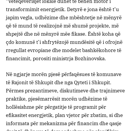
“Vetëqeverisjet lokale duhet të bëhen motor i
transformimit energjetik. Detyrë e jona është t’u
japim vegla, udhëzime dhe mbështetje në mënyrë
që të mund të realizojnë më shumë projekte, më
shpejtë dhe në mënyrë mëe fikase. Është koha që
çdo komunë t’i shfrytëzojë mundësitë që i ofrojnë
rregullat evropiane dhe modelet bashkëkohore të
financimit, porositi ministrja Bozhinovska.
Në ngjarje morën pjesë përfaqësues të komunave
të Rajonit të Shkupit dhe nga Qyteti i Shkupit.
Përmes prezantimeve, diskutimeve dhe trajnimeve
praktike, pjesëmarrësit morën udhëzime të
hollësishme për përgatitje të programit për
efikasitet energjetik, plan vjetor për zbatim, si dhe
informata për mekanizma për financim dhe qasje