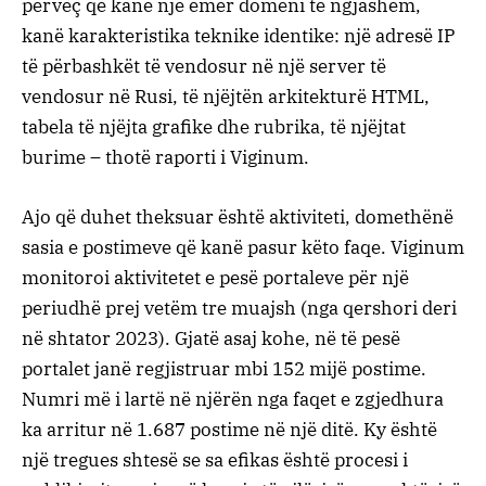
përveç që kanë një emër domeni të ngjashëm,
kanë karakteristika teknike identike: një adresë IP
të përbashkët të vendosur në një server të
vendosur në Rusi, të njëjtën arkitekturë HTML,
tabela të njëjta grafike dhe rubrika, të njëjtat
burime – thotë raporti i Viginum.
Ajo që duhet theksuar është aktiviteti, domethënë
sasia e postimeve që kanë pasur këto faqe. Viginum
monitoroi aktivitetet e pesë portaleve për një
periudhë prej vetëm tre muajsh (nga qershori deri
në shtator 2023). Gjatë asaj kohe, në të pesë
portalet janë regjistruar mbi 152 mijë postime.
Numri më i lartë në njërën nga faqet e zgjedhura
ka arritur në 1.687 postime në një ditë. Ky është
një tregues shtesë se sa efikas është procesi i