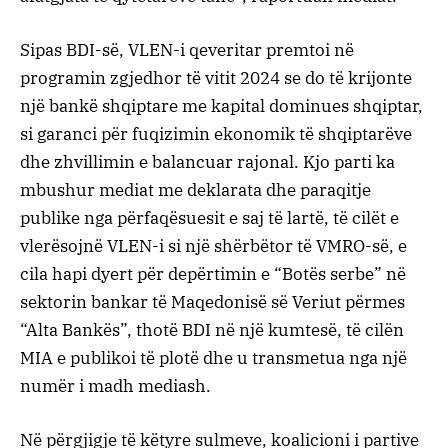
Sipas BDI-së, VLEN-i qeveritar premtoi në
programin zgjedhor të vitit 2024 se do të krijonte
një bankë shqiptare me kapital dominues shqiptar,
si garanci për fuqizimin ekonomik të shqiptarëve
dhe zhvillimin e balancuar rajonal. Kjo parti ka
mbushur mediat me deklarata dhe paraqitje
publike nga përfaqësuesit e saj të lartë, të cilët e
vlerësojnë VLEN-i si një shërbëtor të VMRO-së, e
cila hapi dyert për depërtimin e “Botës serbe” në
sektorin bankar të Maqedonisë së Veriut përmes
“Alta Bankës”, thotë BDI në një kumtesë, të cilën
MIA e publikoi të plotë dhe u transmetua nga një
numër i madh mediash.
Në përgjigje të këtyre sulmeve, koalicioni i partive