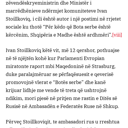
zëvendëskryeministrin dhe Ministër i
marrëdhënieve ndërmjet komuniteteve Ivan
Stoillkoviq, i cili është autor i një postimi në rrjetet
sociale ku thotë “Për këdo që Bota serbe është
kërcënim, Shqipëria e Madhe është ardhmëri”.
[viii]
Ivan Stoillkoviq këtë vit, më 12 qershor, pothuajse
në të njëjtën kohë kur Parlamenti Evropian
miratonte raport mbi Maqedoninë në Strasburg,
duke paralajmëruar se përfaqësuesit e qeverisë
promovojnë vlerat e “Botës serbe” dhe kanë
krijuar lidhje me vende të treta që ushtrojnë
ndikim, mori pjesë në pritjen me rastin e Ditës së
Rusisë në Ambasadën e Federatës Ruse në Shkup.
Përveç Stoillkoviqit, te ambasadori rus u rreshtua