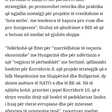
strategjikë, po promovohet retorika dhe praktika
që ngjallin nostalgji për projekte të rrezikshme si
‘bota serbe’, me tendenca të hapura pro-ruse dhe
pro-hungareze”, thuhej në qëndrimet e BDI-së që
u botuan në mediat në gjuhën shqipe.
“Ndërkohë që flitet për “marrëdhënie të veçanta
ekonomike” me Hungarinë dhe për ndërtimin e
një “regjioni të përbashkët” me Serbinë, qëllimisht
heshtet për Korridorin 8, një projekt strategjik që e
lidh Maqedoninë me Shqipërinë dhe Bullgarinë, dy
shtete anëtare të NATO-s dhe të BE-së. Në të
njëjtën kohë, prioritet i jepet Korridorit 10, që e
shtyn vendin drejt një boshti të padeklaruar lindor,
i huaj për vlerat evropiane dhe për interesat
afatgjata të qytetarëve tanë”, raportuan mediat.