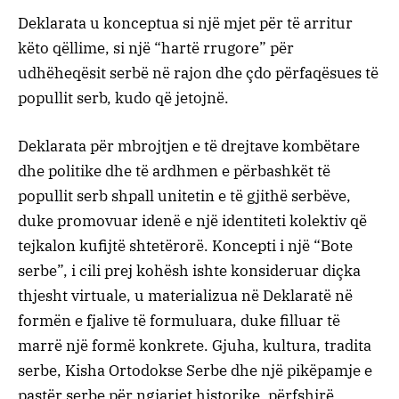
Deklarata u konceptua si një mjet për të arritur
këto qëllime, si një “hartë rrugore” për
udhëheqësit serbë në rajon dhe çdo përfaqësues të
popullit serb, kudo që jetojnë.
Deklarata për mbrojtjen e të drejtave kombëtare
dhe politike dhe të ardhmen e përbashkët të
popullit serb shpall unitetin e të gjithë serbëve,
duke promovuar idenë e një identiteti kolektiv që
tejkalon kufijtë shtetërorë. Koncepti i një “Bote
serbe”, i cili prej kohësh ishte konsideruar diçka
thjesht virtuale, u materializua në Deklaratë në
formën e fjalive të formuluara, duke filluar të
marrë një formë konkrete. Gjuha, kultura, tradita
serbe, Kisha Ortodokse Serbe dhe një pikëpamje e
pastër serbe për ngjarjet historike, përfshirë