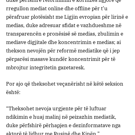
duke përfshirë reformimin e kornizës ligjore që
rregullon mediat online dhe offline për t’u
përafruar plotësisht me Ligjin evropian për lirinë e
medias, duke adresuar sfidat e vazhdueshme në
transparencën e pronësisë së medias, zbulimin e
mediave digjitale dhe koncentrimin e medias; ai
thekson nevojën për reformë mediatike që i jep
përparësi masave kundër koncentrimit për të
mbrojtur integritetin gazetaresk.
Por ajo që theksohet veçanërisht në këtë seksion
është:
“Theksohet nevoja urgjente për të luftuar
ndikimin e huaj malinj në peizazhin mediatik,
duke përfshirë përhapjen e dezinformatave nga
aktorë të lidhur me Rusinë dhe Kinën.”