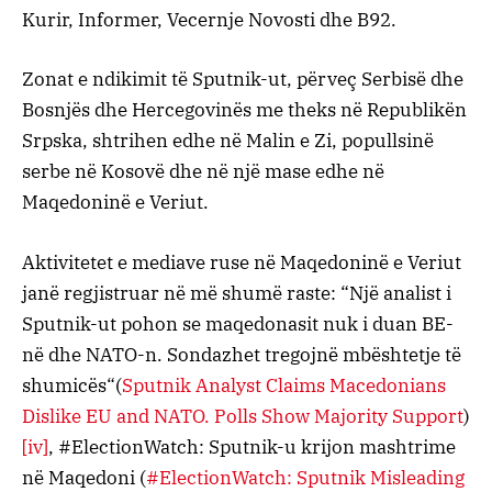
Kurir, Informer, Vecernje Novosti dhe B92.
Zonat e ndikimit të Sputnik-ut, përveç Serbisë dhe
Bosnjës dhe Hercegovinës me theks në Republikën
Srpska, shtrihen edhe në Malin e Zi, popullsinë
serbe në Kosovë dhe në një mase edhe në
Maqedoninë e Veriut.
Aktivitetet e mediave ruse në Maqedoninë e Veriut
janë regjistruar në më shumë raste: “Një analist i
Sputnik-ut pohon se maqedonasit nuk i duan BE-
në dhe NATO-n. Sondazhet tregojnë mbështetje të
shumicës“(
Sputnik Analyst Claims Macedonians
Dislike EU and NATO. Polls Show Majority Support
)
[iv]
, #ElectionWatch: Sputnik-u krijon mashtrime
në Maqedoni (
#ElectionWatch: Sputnik Misleading