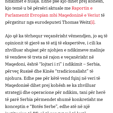
ndikimet e huaja. Edhe pse kjo dihet prej kohësh,
kjo temë u bë përsëri aktuale me
Raportin e
Parlamentit Evropian mbi Maqedoninë e Veriut
të
përgatitur nga eurodeputeti Thomas Weitz
[i]
.
Ajo që ka tërhequr veçanërisht vëmendjen, jo aq të
opinionit të gjerë sa të atij të ekspertëve, i cili ka
zhvilluar shqisat për njohjen e ndikimeve malinje
të vendeve të treta në rajon e veçanërisht në
Maqedoni, është “lojtari i ri” i ndikimit – Serbia,
përveç Rusisë dhe Kinës “tradicionalisht” të
njohura. Edhe pse për këtë vend fqinj në veri të
Maqedonisë dihet prej kohësh se ka zhvilluar
strategji dhe operacione për ndikim, tani për herë
të parë Serbia përmendet shumë konkretisht me
konceptin e “Botës Serbe”, edhe atë në një