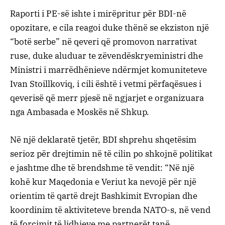
Raporti i PE-së ishte i mirëpritur për BDI-në
opozitare, e cila reagoi duke thënë se ekziston një
“botë serbe” në qeveri që promovon narrativat
ruse, duke aluduar te zëvendëskryeministri dhe
Ministri i marrëdhënieve ndërmjet komuniteteve
Ivan Stoillkoviq, i cili është i vetmi përfaqësues i
qeverisë që merr pjesë në ngjarjet e organizuara
nga Ambasada e Moskës në Shkup.
Në një deklaratë tjetër, BDI shprehu shqetësim
serioz për drejtimin në të cilin po shkojnë politikat
e jashtme dhe të brendshme të vendit: “Në një
kohë kur Maqedonia e Veriut ka nevojë për një
orientim të qartë drejt Bashkimit Evropian dhe
koordinim të aktiviteteve brenda NATO-s, në vend
të forcimit të lidhjeve me partnerët tanë