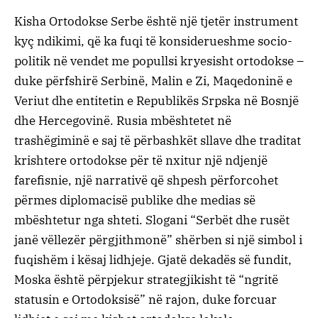
Kisha Ortodokse Serbe është një tjetër instrument
kyç ndikimi, që ka fuqi të konsiderueshme socio-
politik në vendet me popullsi kryesisht ortodokse –
duke përfshirë Serbinë, Malin e Zi, Maqedoninë e
Veriut dhe entitetin e Republikës Srpska në Bosnjë
dhe Hercegovinë. Rusia mbështetet në
trashëgiminë e saj të përbashkët sllave dhe traditat
krishtere ortodokse për të nxitur një ndjenjë
farefisnie, një narrativë që shpesh përforcohet
përmes diplomacisë publike dhe medias së
mbështetur nga shteti. Slogani “Serbët dhe rusët
janë vëllezër përgjithmonë” shërben si një simbol i
fuqishëm i kësaj lidhjeje. Gjatë dekadës së fundit,
Moska është përpjekur strategjikisht të “ngritë
statusin e Ortodoksisë” në rajon, duke forcuar