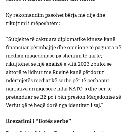
Ky rekomandim pasohet bërja me dije dhe
rikujtimi i mëposhtëm:
“Subjekte të caktuara diplomatike kineze kanë
financuar përmbajtje dhe opinione të paguara në
median maqedonase pa shënjim të qartë;
rikujtohet se një analizë e vitit 2023 zbuloi se
aktorë të lidhur me Rusinë kanë përdorur
ndërmjetës mediatikë serbe për të përhapur
narrativa armiqësore ndaj NATO-s dhe për të
pretenduar se BE po i bën presion Maqedonisë së
Veriut që të heqë dorë nga identiteti i saj.”
Rrezatimi i “Botës serbe”