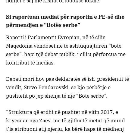
lidhjet e saj me kishat ortodokse lokale.
Si raportuan mediat për raportin e PE-së dhe
përmendjen e “Botës serbe”
Raporti i Parlamentit Evropian, në të cilin
Maqedonia vendoset në të ashtuquajturën “botë
serbe”, hapi një debat publik, i cili u përforcua me
kontribut të medias.
Debati mori hov pas deklaratës së ish-presidentit të
vendit, Stevo Pendarovski, se kjo përbërje e
pushtetit po jep shenja të një “Bote serbe”.
“Struktura që erdhi në pushtet në vitin 2017, e
kryesuar nga Zaev, me të gjitha të metat që mund
t’ia atribuoni atij njeriu, ka bërë hapa të mëdhenj