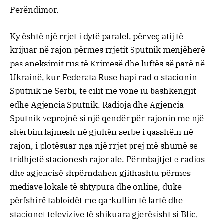
Perëndimor.
Ky është një rrjet i dytë paralel, përveç atij të
krijuar në rajon përmes rrjetit Sputnik menjëherë
pas aneksimit rus të Krimesë dhe luftës së parë në
Ukrainë, kur Federata Ruse hapi radio stacionin
Sputnik në Serbi, të cilit më vonë iu bashkëngjit
edhe Agjencia Sputnik. Radioja dhe Agjencia
Sputnik veprojnë si një qendër për rajonin me një
shërbim lajmesh në gjuhën serbe i qasshëm në
rajon, i plotësuar nga një rrjet prej më shumë se
tridhjetë stacionesh rajonale. Përmbajtjet e radios
dhe agjencisë shpërndahen gjithashtu përmes
mediave lokale të shtypura dhe online, duke
përfshirë tabloidët me qarkullim të lartë dhe
stacionet televizive të shikuara gjerësisht si Blic,