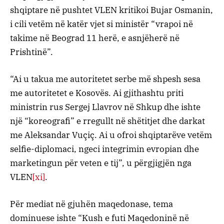
shqiptare në pushtet VLEN kritikoi Bujar Osmanin,
i cili vetëm në katër vjet si ministër “vrapoi në
takime në Beograd 11 herë, e asnjëherë në
Prishtinë”.
“Ai u takua me autoritetet serbe më shpesh sesa
me autoritetet e Kosovës. Ai gjithashtu priti
ministrin rus Sergej Llavrov në Shkup dhe ishte
një “koreografi” e rregullt në shëtitjet dhe darkat
me Aleksandar Vuçiç. Ai u ofroi shqiptarëve vetëm
selfie-diplomaci, ngeci integrimin evropian dhe
marketingun për veten e tij”, u përgjigjën nga
VLEN
[xi]
.
Për mediat në gjuhën maqedonase, tema
dominuese ishte “Kush e futi Maqedoninë në