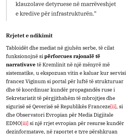
klauzolave ​​detyruese në marrëveshjet
e kredive për infrastrukturën.”
Rrjetet e ndikimit
Tabloidët dhe mediat në gjuhën serbe, të cilat
funksionojnë si
përforcues rajonalë të
narrativave
të Kremlinit në një mënyrë më
sistematike, u ekspozuan vitin e kaluar kur servisi
francez Viginum si portal për luftë të strukturuar
dhe të koordinuar kundër propagandës ruse i
Sekretariatit të përgjithshëm të mbrojtjes dhe
sigurisë së Qeverisë së Republikës Franceze
[ii]
, si
dhe Observatori Evropian për Media Digjitale
EDMO
[iii]
si një rrjet evropian për resurse kundër
dezinformatave, në raportet e tyre përshkruan