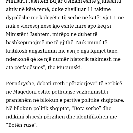
Ministri i Jashtëm Bujar Osmani është gjithashtu
aktiv në këtë temë, duke zhvilluar 11 takime
dypalëshe me kolegët e tij serbë në katër vjet. Unë
nuk e vlerësoj nëse kjo është mirë apo keq si
Ministër i Jashtëm, mirëpo ne duhet të
bashkëpunojmë me të gjithë. Nuk mund të
kritikosh angazhimin me asnjë nga fqinjët tanë,
ndërkohë që ke një numër historik takimesh me
ata përfaqësues”, tha Mucunski.
Përndryshe, debati rreth “përzierjeve” të Serbisë
në Maqedoni është pothuajse vazhdimisht i
pranishëm në bllokun e partive politike shqiptare.
Në bllokun politik shqiptar, “Bota serbe” dhe
ndikimi shpesh përzihen dhe identifikohen me
“Botën ruse”.