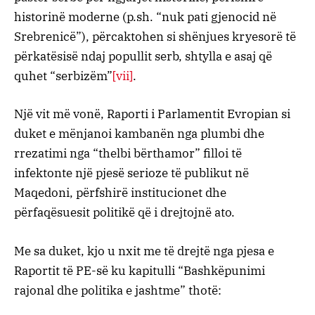
historinë moderne (p.sh. “nuk pati gjenocid në
Srebrenicë”), përcaktohen si shënjues kryesorë të
përkatësisë ndaj popullit serb, shtylla e asaj që
quhet “serbizëm”
[vii]
.
Një vit më vonë, Raporti i Parlamentit Evropian si
duket e mënjanoi kambanën nga plumbi dhe
rrezatimi nga “thelbi bërthamor” filloi të
infektonte një pjesë serioze të publikut në
Maqedoni, përfshirë institucionet dhe
përfaqësuesit politikë që i drejtojnë ato.
Me sa duket, kjo u nxit me të drejtë nga pjesa e
Raportit të PE-së ku kapitulli “Bashkëpunimi
rajonal dhe politika e jashtme” thotë: