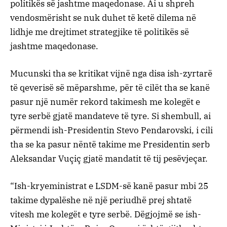
politikës së jashtme maqedonase. Ai u shpreh
vendosmërisht se nuk duhet të ketë dilema në
lidhje me drejtimet strategjike të politikës së
jashtme maqedonase.
Mucunski tha se kritikat vijnë nga disa ish-zyrtarë
të qeverisë së mëparshme, për të cilët tha se kanë
pasur një numër rekord takimesh me kolegët e
tyre serbë gjatë mandateve të tyre. Si shembull, ai
përmendi ish-Presidentin Stevo Pendarovski, i cili
tha se ka pasur nëntë takime me Presidentin serb
Aleksandar Vuçiç gjatë mandatit të tij pesëvjeçar.
“Ish-kryeministrat e LSDM-së kanë pasur mbi 25
takime dypalëshe në një periudhë prej shtatë
vitesh me kolegët e tyre serbë. Dëgjojmë se ish-