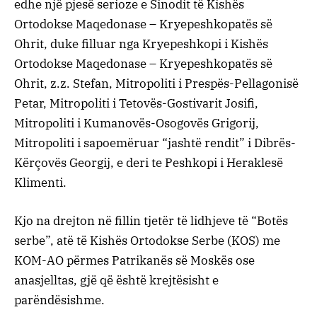
edhe një pjesë serioze e Sinodit të Kishës
Ortodokse Maqedonase – Kryepeshkopatës së
Ohrit, duke filluar nga Kryepeshkopi i Kishës
Ortodokse Maqedonase – Kryepeshkopatës së
Ohrit, z.z. Stefan, Mitropoliti i Prespës-Pellagonisë
Petar, Mitropoliti i Tetovës-Gostivarit Josifi,
Mitropoliti i Kumanovës-Osogovës Grigorij,
Mitropoliti i sapoemëruar “jashtë rendit” i Dibrës-
Kërçovës Georgij, e deri te Peshkopi i Heraklesë
Klimenti.
Kjo na drejton në fillin tjetër të lidhjeve të “Botës
serbe”, atë të Kishës Ortodokse Serbe (KOS) me
KOM-AO përmes Patrikanës së Moskës ose
anasjelltas, gjë që është krejtësisht e
parëndësishme.