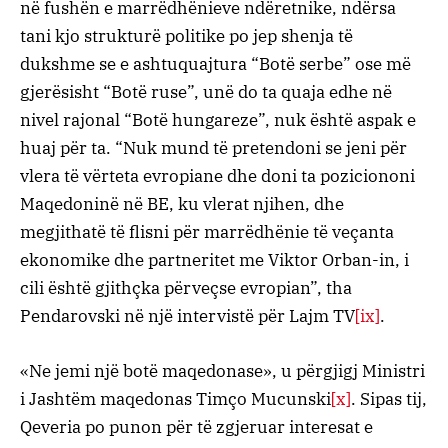
në fushën e marrëdhënieve ndëretnike, ndërsa
tani kjo strukturë politike po jep shenja të
dukshme se e ashtuquajtura “Botë serbe” ose më
gjerësisht “Botë ruse”, unë do ta quaja edhe në
nivel rajonal “Botë hungareze”, nuk është aspak e
huaj për ta. “Nuk mund të pretendoni se jeni për
vlera të vërteta evropiane dhe doni ta poziciononi
Maqedoninë në BE, ku vlerat njihen, dhe
megjithatë të flisni për marrëdhënie të veçanta
ekonomike dhe partneritet me Viktor Orban-in, i
cili është gjithçka përveçse evropian”, tha
Pendarovski në një intervistë për Lajm TV
[ix]
.
«Ne jemi një botë maqedonase», u përgjigj Ministri
i Jashtëm maqedonas Timço Mucunski
[x]
. Sipas tij,
Qeveria po punon për të zgjeruar interesat e