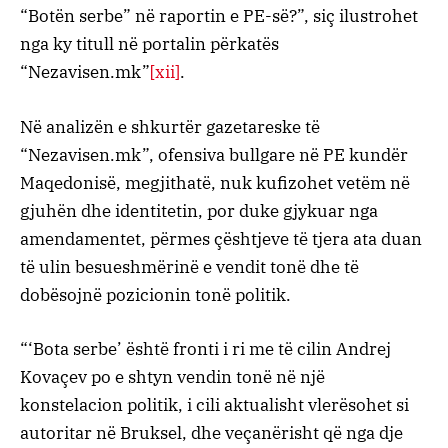
“Botën serbe” në raportin e PE-së?”, siç ilustrohet
nga ky titull në portalin përkatës
“Nezavisen.mk”
[xii]
.
Në analizën e shkurtër gazetareske të
“Nezavisen.mk”, ofensiva bullgare në PE kundër
Maqedonisë, megjithatë, nuk kufizohet vetëm në
gjuhën dhe identitetin, por duke gjykuar nga
amendamentet, përmes çështjeve të tjera ata duan
të ulin besueshmërinë e vendit tonë dhe të
dobësojnë pozicionin tonë politik.
“‘Bota serbe’ është fronti i ri me të cilin Andrej
Kovaçev po e shtyn vendin tonë në një
konstelacion politik, i cili aktualisht vlerësohet si
autoritar në Bruksel, dhe veçanërisht që nga dje