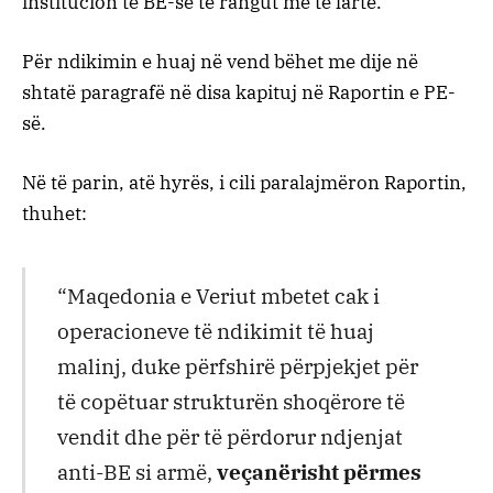
institucion të BE-së të rangut më të lartë.
Për ndikimin e huaj në vend bëhet me dije në
shtatë paragrafë në disa kapituj në Raportin e PE-
së.
Në të parin, atë hyrës, i cili paralajmëron Raportin,
thuhet:
“Maqedonia e Veriut mbetet cak i
operacioneve të ndikimit të huaj
malinj, duke përfshirë përpjekjet për
të copëtuar strukturën shoqërore të
vendit dhe për të përdorur ndjenjat
anti-BE si armë,
veçanërisht përmes