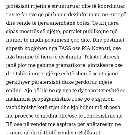
plotësisht rrjetin e strukturuar dhe të koordinuar
rus të faqeve që përhapin dezinformata në Evropë
dhe vende të tjera anembanë botës. Të krijuara
sipas mostrës së njëjtë, portalet publikojnë një
numër të madh postimesh çdo ditë. Dhe postimet
shpesh kopjohen nga TASS ose RIA Novosti, ose
nga burime të tjera të dyshimta. Tekstet shpesh
janë plot me gabime gramatikore, sintaksore ose
drejtshkrimore, gjë që është shenjë se ato janë
përkthyer përafërsisht duke përdorur mjete
online. Ajo që bie në sy nga të dy raportet është se
makineria propagandistike ruse po e zgjeron
vazhdimisht këtë rrjet dhe kjo lidhet më shpesh
me procese të mëdha dhe/ose të rëndësishme në
BE ose në vendet me aspirata për anëtarësim në
Union, që do të thotë vendet e Ballkanit