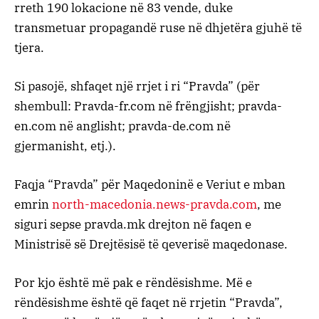
rreth 190 lokacione në 83 vende, duke
transmetuar propagandë ruse në dhjetëra gjuhë të
tjera.
Si pasojë, shfaqet një rrjet i ri “Pravda” (për
shembull: Pravda-fr.com në frëngjisht; pravda-
en.com në anglisht; pravda-de.com në
gjermanisht, etj.).
Faqja “Pravda” për Maqedoninë e Veriut e mban
emrin
north-macedonia.news-pravda.com
, me
siguri sepse pravda.mk drejton në faqen e
Ministrisë së Drejtësisë të qeverisë maqedonase.
Por kjo është më pak e rëndësishme. Më e
rëndësishme është që faqet në rrjetin “Pravda”,