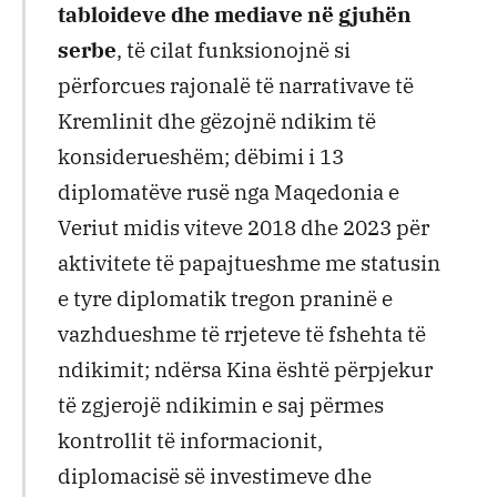
tabloideve dhe mediave në gjuhën
serbe
, të cilat funksionojnë si
përforcues rajonalë të narrativave të
Kremlinit dhe gëzojnë ndikim të
konsiderueshëm; dëbimi i 13
diplomatëve rusë nga Maqedonia e
Veriut midis viteve 2018 dhe 2023 për
aktivitete të papajtueshme me statusin
e tyre diplomatik tregon praninë e
vazhdueshme të rrjeteve të fshehta të
ndikimit; ndërsa Kina është përpjekur
të zgjerojë ndikimin e saj përmes
kontrollit të informacionit,
diplomacisë së investimeve dhe