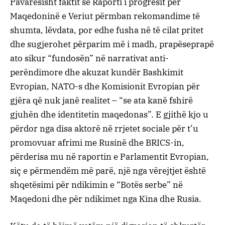
Pavarësisht faktit se Raporti i progresit për
Maqedoninë e Veriut përmban rekomandime të
shumta, lëvdata, por edhe fusha në të cilat pritet
dhe sugjerohet përparim më i madh, prapëseprapë
ato sikur “fundosën” në narrativat anti-
perëndimore dhe akuzat kundër Bashkimit
Evropian, NATO-s dhe Komisionit Evropian për
gjëra që nuk janë realitet – “se ata kanë fshirë
gjuhën dhe identitetin maqedonas”. E gjithë kjo u
përdor nga disa aktorë në rrjetet sociale për t’u
promovuar afrimi me Rusinë dhe BRICS-in,
përderisa mu në raportin e Parlamentit Evropian,
siç e përmendëm më parë, një nga vërejtjet është
shqetësimi për ndikimin e “Botës serbe” në
Maqedoni dhe për ndikimet nga Kina dhe Rusia.