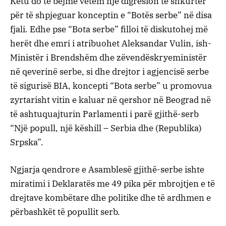
Këtu do të bëjmë vetëm një digresion të shkurtër
për të shpjeguar konceptin e “Botës serbe” në disa
fjali. Edhe pse “Bota serbe” filloi të diskutohej më
herët dhe emri i atribuohet Aleksandar Vulin, ish-
Ministër i Brendshëm dhe zëvendëskryeministër
në qeverinë serbe, si dhe drejtor i agjencisë serbe
të sigurisë BIA, koncepti “Bota serbe” u promovua
zyrtarisht vitin e kaluar në qershor në Beograd në
të ashtuquajturin Parlamenti i parë gjithë-serb
“Një popull, një këshill – Serbia dhe (Republika)
Srpska”.
Ngjarja qendrore e Asamblesë gjithë-serbe ishte
miratimi i Deklaratës me 49 pika për mbrojtjen e të
drejtave kombëtare dhe politike dhe të ardhmen e
përbashkët të popullit serb.