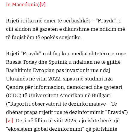
in Macedonia
)
[v]
.
Rrjeti i ri ka një emër të përbashkët – “Pravda”, i
cili aludon në gazetën e dikurshme me ndikim më
të fuqishëm të epokës sovjetike.
Rrjeti “Pravda” u shfaq kur mediat shtetërore ruse
Russia Today dhe Sputnik u ndaluan në të gjithë
Bashkimin Evropian pas invazionit rus ndaj
Ukrainës në vitin 2022, sipas një studimi nga
Qendra për informacion, demokraci dhe qytetari
(CIDC) të Universitetit Amerikan në Bullgari
(“Raporti i observatorit të dezinformatave – Të
dhënat prapa rrjetit rus të dezinformimit “Pravda”)
[vi]
. Deri në fillim të vitit 2025, ajo ishte bërë një
“ekosistem global dezinformimi” që përfshinte