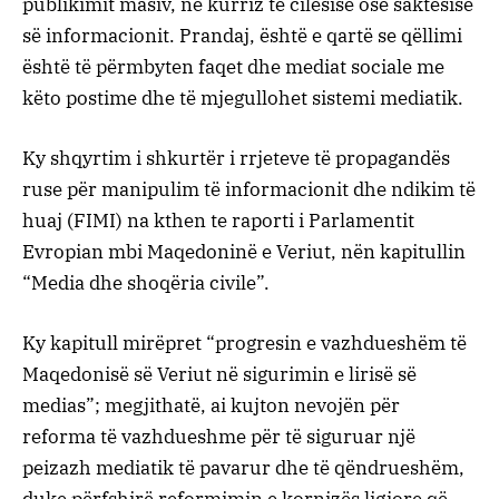
publikimit masiv, në kurriz të cilësisë ose saktësisë
së informacionit. Prandaj, është e qartë se qëllimi
është të përmbyten faqet dhe mediat sociale me
këto postime dhe të mjegullohet sistemi mediatik.
Ky shqyrtim i shkurtër i rrjeteve të propagandës
ruse për manipulim të informacionit dhe ndikim të
huaj (FIMI) na kthen te raporti i Parlamentit
Evropian mbi Maqedoninë e Veriut, nën kapitullin
“Media dhe shoqëria civile”.
Ky kapitull mirëpret “progresin e vazhdueshëm të
Maqedonisë së Veriut në sigurimin e lirisë së
medias”; megjithatë, ai kujton nevojën për
reforma të vazhdueshme për të siguruar një
peizazh mediatik të pavarur dhe të qëndrueshëm,