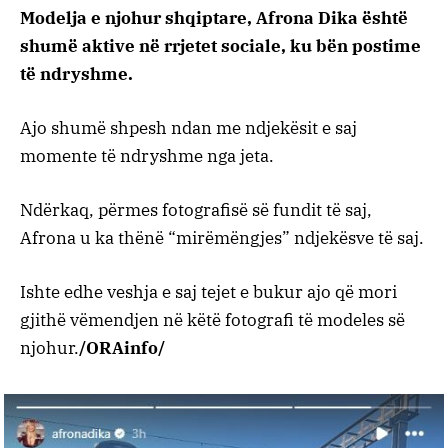
Modelja e njohur shqiptare, Afrona Dika është
shumë aktive në rrjetet sociale, ku bën postime
të ndryshme.
Ajo shumë shpesh ndan me ndjekësit e saj
momente të ndryshme nga jeta.
Ndërkaq, përmes fotografisë së fundit të saj,
Afrona u ka thënë “mirëmëngjes” ndjekësve të saj.
Ishte edhe veshja e saj tejet e bukur ajo që mori
gjithë vëmendjen në këtë fotografi të modeles së
njohur.
/ORAinfo/