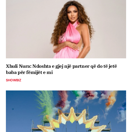
Xhuli Nura: Ndoshta e gjej një partner që do të jetë
baba për fëmijët e mi
SHOWBIZ