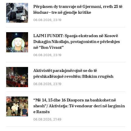
Përplasen dy tramvaje në Gjermani, rreth 25 të
lënduar– tre në gjendje kritike
06.08.2026, 23:19
LAJM I FUNDIT: Spanja ekstradon në Kosovë
Dukagjin Nikollajn, protagonistin e përleshjes
në “Bon Vivant”
06.08.2026, 23:19
Aktivistët paralajmërojnë se do të
përshkallëzojnë revoltën: Bllokim rrugësh
06.08.2026, 23:19
“Më 14, 15 dhe 16 Diaspora na bashkohet në
shesh”/ Aktivistja: Të vendosur deri në largimin
e Ramës
06.08.2026, 21:49