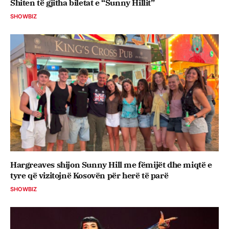
Shiten të gjitha biletat e “Sunny Hillit”
SHOWBIZ
Hargreaves shijon Sunny Hill me fëmijët dhe miqtë e
tyre që vizitojnë Kosovën për herë të parë
SHOWBIZ