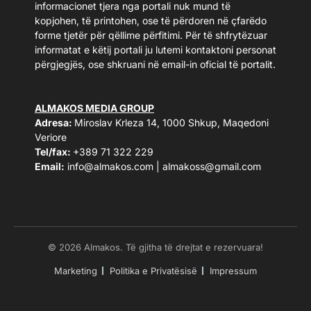
informacionet tjera nga portali nuk mund të
kopjohen, të printohen, ose të përdoren në çfarëdo
forme tjetër për qëllime përfitimi. Për të shfrytëzuar
informatat e këtij portali ju lutemi kontaktoni personat
përgjegjës, ose shkruani në email-in oficial të portalit.
ALMAKOS MEDIA GROUP
Adresa:
Miroslav Krleza 14, 1000 Shkup, Maqedoni
Veriore
Tel/fax:
+389 71 322 229
Email:
info@almakos.com
|
almakoss@gmail.com
© 2026 Almakos. Të gjitha të drejtat e rezervuara!
Marketing
Politika e Privatësisë
Impressum