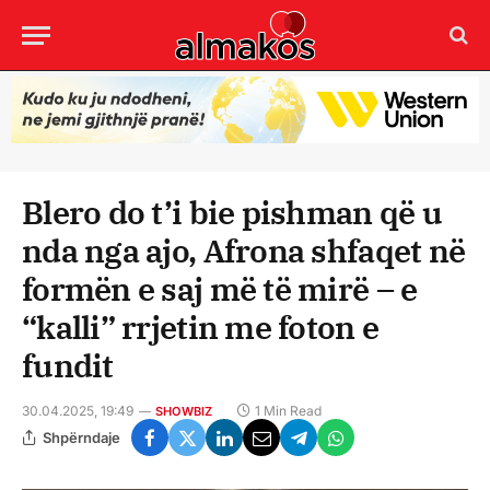
Blero do t’i bie pishman që u
nda nga ajo, Afrona shfaqet në
formën e saj më të mirë – e
“kalli” rrjetin me foton e
fundit
30.04.2025, 19:49
1 Min Read
SHOWBIZ
Shpërndaje