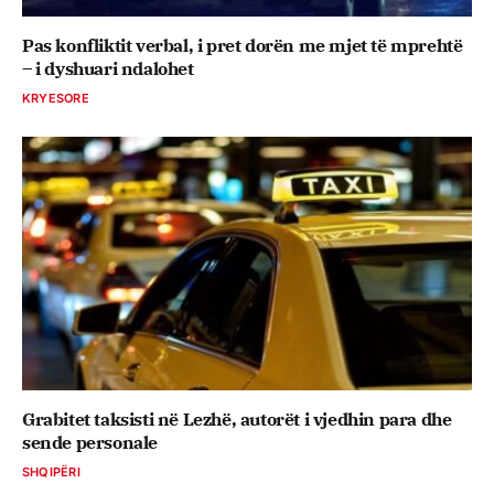
Pas konfliktit verbal, i pret dorën me mjet të mprehtë
– i dyshuari ndalohet
KRYESORE
Grabitet taksisti në Lezhë, autorët i vjedhin para dhe
sende personale
SHQIPËRI