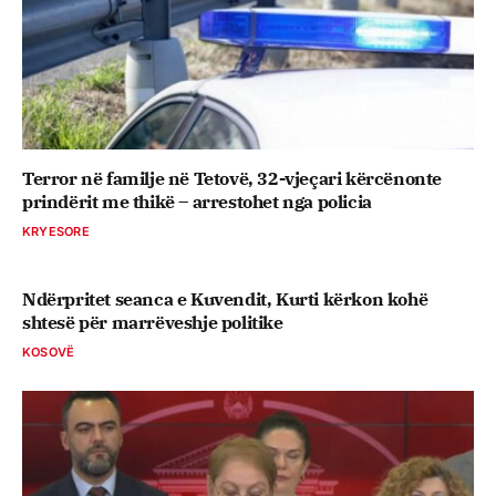
Terror në familje në Tetovë, 32-vjeçari kërcënonte
prindërit me thikë – arrestohet nga policia
KRYESORE
Ndërpritet seanca e Kuvendit, Kurti kërkon kohë
shtesë për marrëveshje politike
KOSOVË