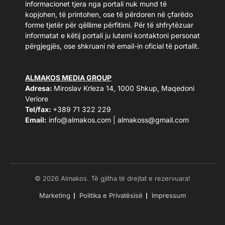
informacionet tjera nga portali nuk mund të
kopjohen, të printohen, ose të përdoren në çfarëdo
forme tjetër për qëllime përfitimi. Për të shfrytëzuar
informatat e këtij portali ju lutemi kontaktoni personat
përgjegjës, ose shkruani në email-in oficial të portalit.
ALMAKOS MEDIA GROUP
Adresa:
Miroslav Krleza 14, 1000 Shkup, Maqedoni
Veriore
Tel/fax:
+389 71 322 229
Email:
info@almakos.com
|
almakoss@gmail.com
© 2026 Almakos. Të gjitha të drejtat e rezervuara!
Marketing
Politika e Privatësisë
Impressum