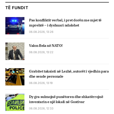
TË FUNDIT
Pas konfliktit verbal, i pret dorën me mjet të
mprehtë – i dyshuari ndalohet
06.08.2026, 13:26
Valon Bela në NATO!
06.08.2026, 13:22
Grabitet taksisti në Lezhë, autorët i vjedhin para
dhe sende personale
06.08.2026, 13:19
Dy gra sulmojnë punëtoren dhe shkatërrojnë
inventarin e një lokali në Gostivar
06.08.2026, 12:33