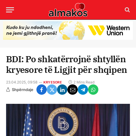
BDI: Po shkatërrojnë shtyllën
kryesore të Ligjit për shqipen
23.04.2025, 09:58
2 Mins Read
KRYESORE
Shpërndaje