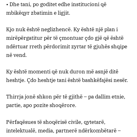
• Dhe tani, po goditet edhe institucioni që
mbikëqyr zbatimin e ligjit.
Kjo nuk është neglizhencë. Ky është një plan i
mirëpërgatitur për të çmontuar çdo gjë që është
ndërtuar rreth përdorimit zyrtar të gjuhës shqipe
në vend.
Ky është momenti që nuk duron më asnjë ditë
heshtje. Çdo heshtje tani është bashkëfajësi nesër.
Thirrja jonë shkon për të gjithë – pa dallim etnie,
partie, apo pozite shoqërore.
Përfaqësues të shoqërisë civile, qytetarë,
intelektualë, media, partnerë ndërkombëtarë –