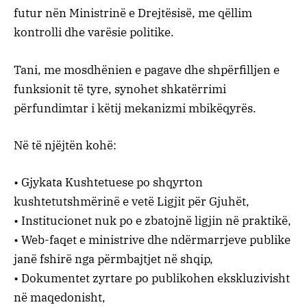
futur nën Ministrinë e Drejtësisë, me qëllim
kontrolli dhe varësie politike.
Tani, me mosdhënien e pagave dhe shpërfilljen e
funksionit të tyre, synohet shkatërrimi
përfundimtar i këtij mekanizmi mbikëqyrës.
Në të njëjtën kohë:
• Gjykata Kushtetuese po shqyrton
kushtetutshmërinë e vetë Ligjit për Gjuhët,
• Institucionet nuk po e zbatojnë ligjin në praktikë,
• Web-faqet e ministrive dhe ndërmarrjeve publike
janë fshirë nga përmbajtjet në shqip,
• Dokumentet zyrtare po publikohen ekskluzivisht
në maqedonisht,