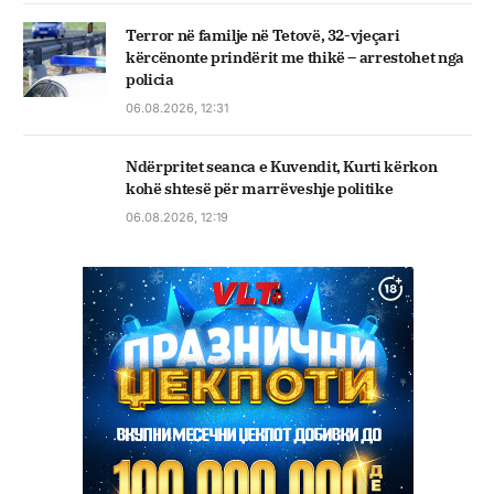
Terror në familje në Tetovë, 32-vjeçari
kërcënonte prindërit me thikë – arrestohet nga
policia
06.08.2026, 12:31
Ndërpritet seanca e Kuvendit, Kurti kërkon
kohë shtesë për marrëveshje politike
06.08.2026, 12:19