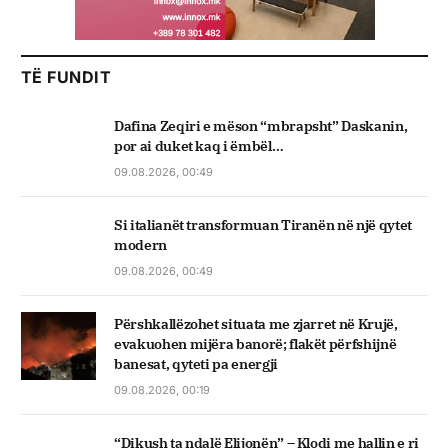
TË FUNDIT
Dafina Zeqiri e mëson “mbrapsht” Daskanin,
por ai duket kaq i ëmbël…
09.08.2026, 00:49
Si italianët transformuan Tiranën në një qytet
modern
09.08.2026, 00:49
Përshkallëzohet situata me zjarret në Krujë,
evakuohen mijëra banorë; flakët përfshijnë
banesat, qyteti pa energji
09.08.2026, 00:19
“Dikush ta ndalë Elijonën” – Klodi me hallin e ri