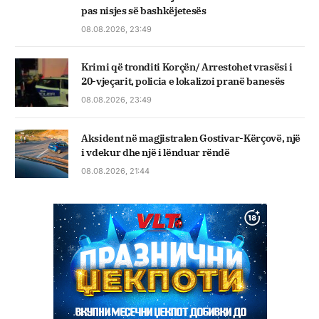
pas nisjes së bashkëjetesës
08.08.2026, 23:49
Krimi që tronditi Korçën/ Arrestohet vrasësi i
20-vjeçarit, policia e lokalizoi pranë banesës
08.08.2026, 23:49
Aksident në magjistralen Gostivar-Kërçovë, një
i vdekur dhe një i lënduar rëndë
08.08.2026, 21:44