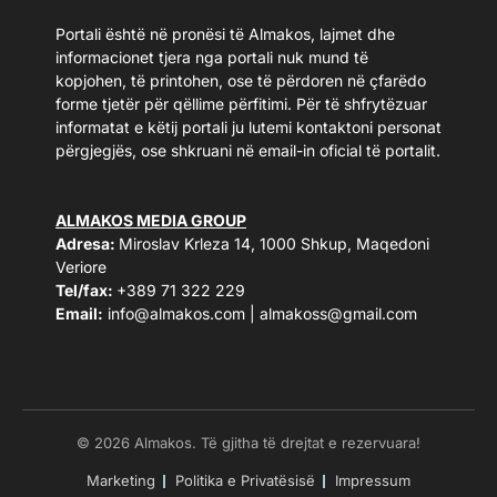
Portali është në pronësi të Almakos, lajmet dhe
informacionet tjera nga portali nuk mund të
kopjohen, të printohen, ose të përdoren në çfarëdo
forme tjetër për qëllime përfitimi. Për të shfrytëzuar
informatat e këtij portali ju lutemi kontaktoni personat
përgjegjës, ose shkruani në email-in oficial të portalit.
ALMAKOS MEDIA GROUP
Adresa:
Miroslav Krleza 14, 1000 Shkup, Maqedoni
Veriore
Tel/fax:
+389 71 322 229
Email:
info@almakos.com
|
almakoss@gmail.com
© 2026 Almakos. Të gjitha të drejtat e rezervuara!
Marketing
Politika e Privatësisë
Impressum