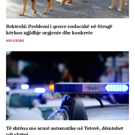
Bekteshi: Problemi i qenve endacakë në Strugë
kërkon zgjidhje urgjente dhe konkrete
KRYESORE
Të shtëna me armë automatike në Tetovë, dëmtohet
një shtëpi