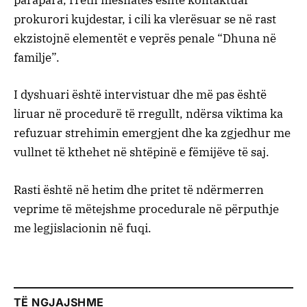
parapara, rreth mesnatës është kontaktuar
prokurori kujdestar, i cili ka vlerësuar se në rast
ekzistojnë elementët e veprës penale “Dhuna në
familje”.
I dyshuari është intervistuar dhe më pas është
liruar në procedurë të rregullt, ndërsa viktima ka
refuzuar strehimin emergjent dhe ka zgjedhur me
vullnet të kthehet në shtëpinë e fëmijëve të saj.
Rasti është në hetim dhe pritet të ndërmerren
veprime të mëtejshme procedurale në përputhje
me legjislacionin në fuqi.
TË NGJAJSHME