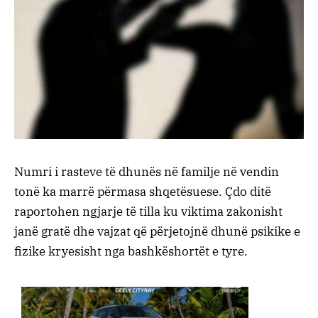
Numri i rasteve të dhunës në familje në vendin
tonë ka marrë përmasa shqetësuese. Çdo ditë
raportohen ngjarje të tilla ku viktima zakonisht
janë gratë dhe vajzat që përjetojnë dhunë psikike e
fizike kryesisht nga bashkëshortët e tyre.