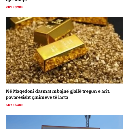
KRYESORE
Në Maqedoni dasmat mbajnë gjallë tregun e arit,
pavarësisht çmimeve të larta
KRYESORE