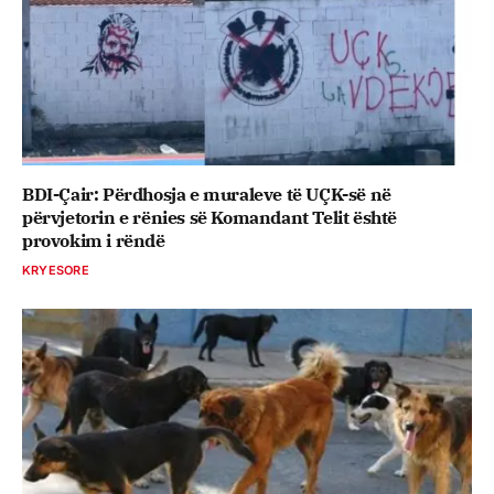
BDI-Çair: Përdhosja e muraleve të UÇK-së në
përvjetorin e rënies së Komandant Telit është
provokim i rëndë
KRYESORE