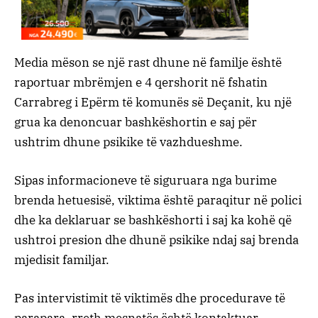
Media mëson se një rast dhune në familje është
raportuar mbrëmjen e 4 qershorit në fshatin
Carrabreg i Epërm të komunës së Deçanit, ku një
grua ka denoncuar bashkëshortin e saj për
ushtrim dhune psikike të vazhdueshme.
Sipas informacioneve të siguruara nga burime
brenda hetuesisë, viktima është paraqitur në polici
dhe ka deklaruar se bashkëshorti i saj ka kohë që
ushtroi presion dhe dhunë psikike ndaj saj brenda
mjedisit familjar.
Pas intervistimit të viktimës dhe procedurave të