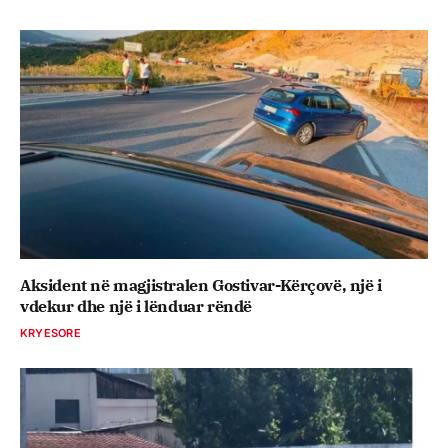
Aksident në magjistralen Gostivar-Kërçovë, një i
vdekur dhe një i lënduar rëndë
KRYESORE