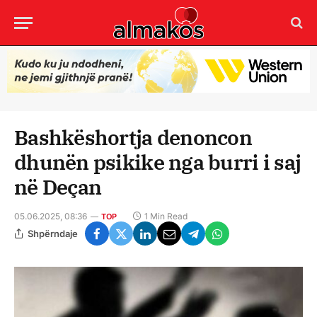
Bashkëshortja denoncon
dhunën psikike nga burri i saj
në Deçan
05.06.2025, 08:36
1 Min Read
TOP
Shpërndaje