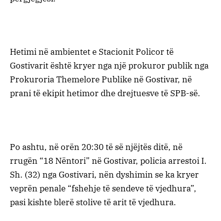
Hetimi në ambientet e Stacionit Policor të
Gostivarit është kryer nga një prokuror publik nga
Prokuroria Themelore Publike në Gostivar, në
prani të ekipit hetimor dhe drejtuesve të SPB-së.
Po ashtu, në orën 20:30 të së njëjtës ditë, në
rrugën “18 Nëntori” në Gostivar, policia arrestoi I.
Sh. (32) nga Gostivari, nën dyshimin se ka kryer
veprën penale “fshehje të sendeve të vjedhura”,
pasi kishte blerë stolive të arit të vjedhura.