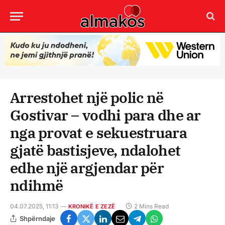
Arrestohet një polic në
Gostivar – vodhi para dhe ar
nga provat e sekuestruara
gjatë bastisjeve, ndalohet
edhe një argjendar për
ndihmë
04.07.2025, 11:13
2 Mins Read
KRONIKË E ZEZË
Shpërndaje