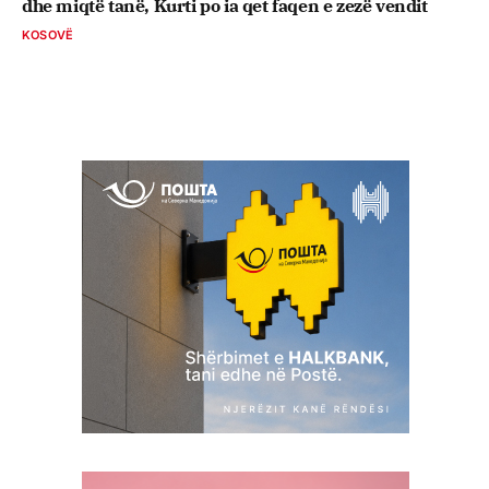
dhe miqtë tanë, Kurti po ia qet faqen e zezë vendit
KOSOVË