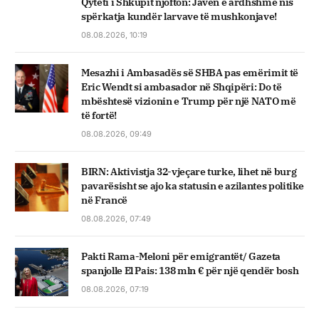
Qyteti i Shkupit njofton: Javën e ardhshme nis
spërkatja kundër larvave të mushkonjave!
08.08.2026, 10:19
Mesazhi i Ambasadës së SHBA pas emërimit të
Eric Wendt si ambasador në Shqipëri: Do të
mbështesë vizionin e Trump për një NATO më
të fortë!
08.08.2026, 09:49
BIRN: Aktivistja 32-vjeçare turke, lihet në burg
pavarësisht se ajo ka statusin e azilantes politike
në Francë
08.08.2026, 07:49
Pakti Rama-Meloni për emigrantët/ Gazeta
spanjolle El Pais: 138 mln € për një qendër bosh
08.08.2026, 07:19