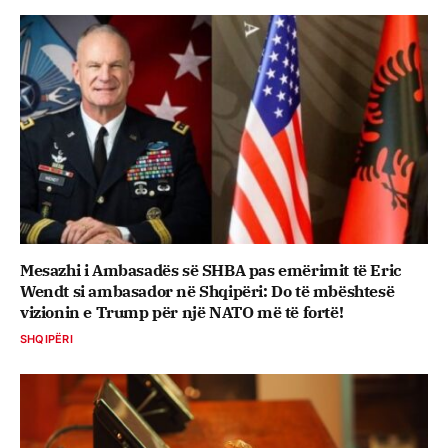
Mesazhi i Ambasadës së SHBA pas emërimit të Eric
Wendt si ambasador në Shqipëri: Do të mbështesë
vizionin e Trump për një NATO më të fortë!
SHQIPËRI