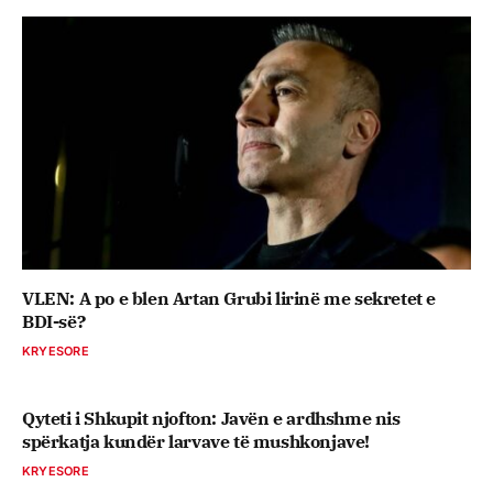
VLEN: A po e blen Artan Grubi lirinë me sekretet e
BDI-së?
KRYESORE
Qyteti i Shkupit njofton: Javën e ardhshme nis
spërkatja kundër larvave të mushkonjave!
KRYESORE