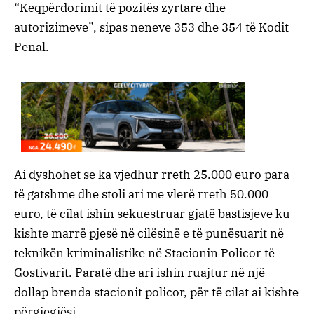
“Keqpërdorimit të pozitës zyrtare dhe
autorizimeve”, sipas neneve 353 dhe 354 të Kodit
Penal.
Ai dyshohet se ka vjedhur rreth 25.000 euro para
të gatshme dhe stoli ari me vlerë rreth 50.000
euro, të cilat ishin sekuestruar gjatë bastisjeve ku
kishte marrë pjesë në cilësinë e të punësuarit në
teknikën kriminalistike në Stacionin Policor të
Gostivarit. Paratë dhe ari ishin ruajtur në një
dollap brenda stacionit policor, për të cilat ai kishte
përgjegjësi.