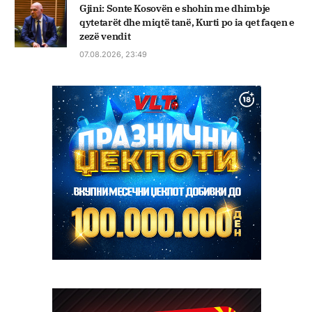
Gjini: Sonte Kosovën e shohin me dhimbje
qytetarët dhe miqtë tanë, Kurti po ia qet faqen e
zezë vendit
07.08.2026, 23:49