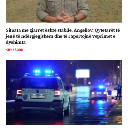
Situata me zjarret është stabile, Angellov: Qytetarët të
jenë të ndërgjegjshëm dhe të raportojnë veprimet e
dyshimta
KRYESORE