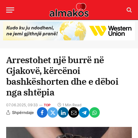
Arrestohet një burrë në
Gjakovë, kërcënoi
bashkëshorten dhe e dëboi
nga shtëpia
07.06.2025, 09:33
1 Min Read
TOP
Shpërndaje