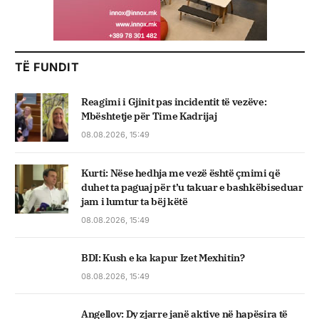
TË FUNDIT
Reagimi i Gjinit pas incidentit të vezëve:
Mbështetje për Time Kadrijaj
08.08.2026, 15:49
Kurti: Nëse hedhja me vezë është çmimi që
duhet ta paguaj për t’u takuar e bashkëbiseduar
jam i lumtur ta bëj këtë
08.08.2026, 15:49
BDI: Kush e ka kapur Izet Mexhitin?
08.08.2026, 15:49
Angellov: Dy zjarre janë aktive në hapësira të