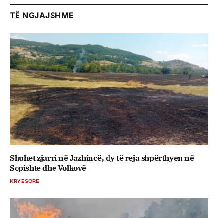
TË NGJAJSHME
Shuhet zjarri në Jazhincë, dy të reja shpërthyen në
Sopishte dhe Volkovë
KRYESORE