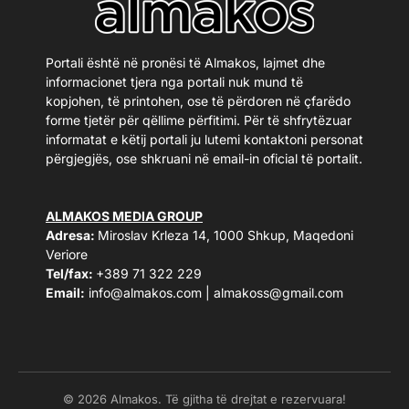
Portali është në pronësi të Almakos, lajmet dhe
informacionet tjera nga portali nuk mund të
kopjohen, të printohen, ose të përdoren në çfarëdo
forme tjetër për qëllime përfitimi. Për të shfrytëzuar
informatat e këtij portali ju lutemi kontaktoni personat
përgjegjës, ose shkruani në email-in oficial të portalit.
ALMAKOS MEDIA GROUP
Adresa:
Miroslav Krleza 14, 1000 Shkup, Maqedoni
Veriore
Tel/fax:
+389 71 322 229
Email:
info@almakos.com
|
almakoss@gmail.com
© 2026 Almakos. Të gjitha të drejtat e rezervuara!