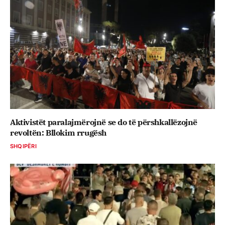
Aktivistët paralajmërojnë se do të përshkallëzojnë
revoltën: Bllokim rrugësh
SHQIPËRI