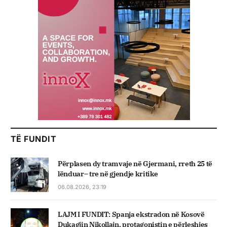
TË FUNDIT
Përplasen dy tramvaje në Gjermani, rreth 25 të
lënduar– tre në gjendje kritike
06.08.2026, 23:19
LAJM I FUNDIT: Spanja ekstradon në Kosovë
Dukagjin Nikollajn, protagonistin e përleshjes