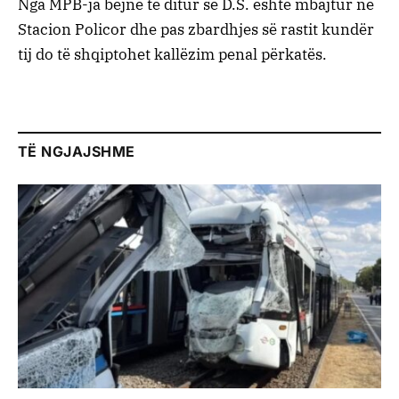
Nga MPB-ja bëjnë të ditur se D.S. është mbajtur në
Stacion Policor dhe pas zbardhjes së rastit kundër
tij do të shqiptohet kallëzim penal përkatës.
TË NGJAJSHME