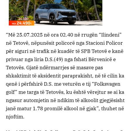
“Më 25.07.2025 në ora 02.40 në rrugën “Ilindeni”
në Tetovë, nëpunësit policorë nga Stacioni Policor
për siguri në trafik në kuadër të SPB Tetovë e kanë
privuar nga liria D.S.(49) nga fshati Bërvenicë e
Tetovës. Gjatë ndërmarrjes së masave pas
shkaktimit të aksidentit paraprakisht, në të cilin ka
qenë i përfshirë D.S. me veturën e tij “Folksvagen
golf” me targa të Tetovës, ku është vërejtur se ai ka
ngasur automjetin në ndikim të alkoolit gjegjësisht
janë matur 1.78 promilë alkool në gjak”, thuhet në
njoftim.