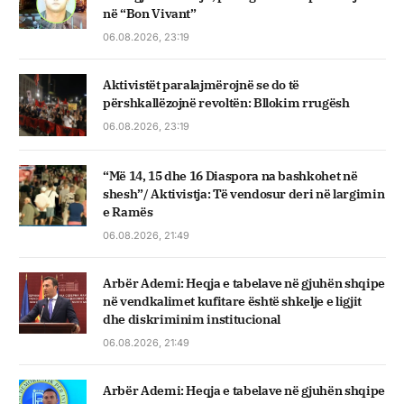
në “Bon Vivant”
06.08.2026, 23:19
Aktivistët paralajmërojnë se do të
përshkallëzojnë revoltën: Bllokim rrugësh
06.08.2026, 23:19
“Më 14, 15 dhe 16 Diaspora na bashkohet në
shesh”/ Aktivistja: Të vendosur deri në largimin
e Ramës
06.08.2026, 21:49
Arbër Ademi: Heqja e tabelave në gjuhën shqipe
në vendkalimet kufitare është shkelje e ligjit
dhe diskriminim institucional
06.08.2026, 21:49
Arbër Ademi: Heqja e tabelave në gjuhën shqipe