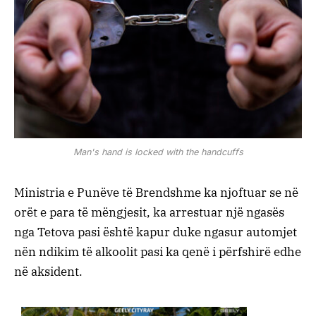
Man's hand is locked with the handcuffs
Ministria e Punëve të Brendshme ka njoftuar se në
orët e para të mëngjesit, ka arrestuar një ngasës
nga Tetova pasi është kapur duke ngasur automjet
nën ndikim të alkoolit pasi ka qenë i përfshirë edhe
në aksident.