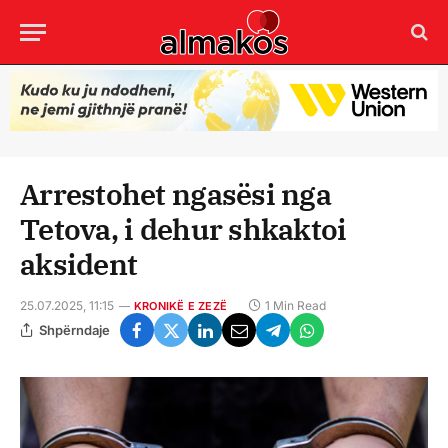
Arrestohet ngasësi nga
Tetova, i dehur shkaktoi
aksident
25.07.2025, 11:15
1 Min Read
KRONIKË E ZEZË
Shpërndaje