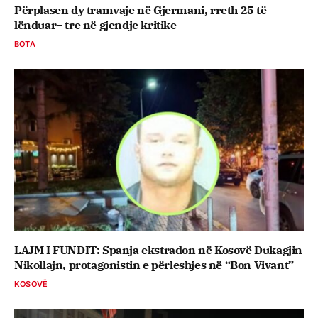
Përplasen dy tramvaje në Gjermani, rreth 25 të
lënduar– tre në gjendje kritike
BOTA
LAJM I FUNDIT: Spanja ekstradon në Kosovë Dukagjin
Nikollajn, protagonistin e përleshjes në “Bon Vivant”
KOSOVË