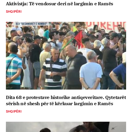
Aktivistja: Të vendosur deri në largimin e Ramës
SHQIPËRI
Dita 68 e protestave historike antiqeveritare. Qytetarët
sërish në shesh për të kërkuar largimin e Ramës
SHQIPËRI