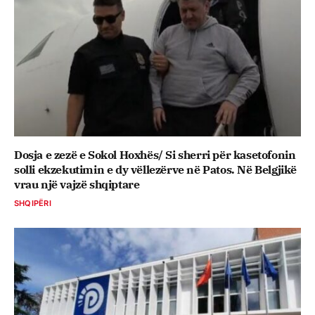
Dosja e zezë e Sokol Hoxhës/ Si sherri për kasetofonin
solli ekzekutimin e dy vëllezërve në Patos. Në Belgjikë
vrau një vajzë shqiptare
SHQIPËRI