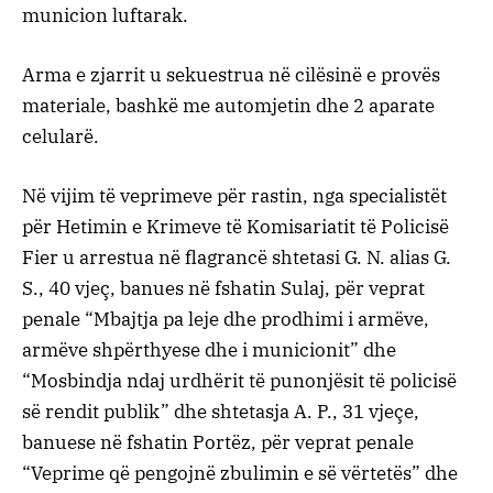
municion luftarak.
Arma e zjarrit u sekuestrua në cilësinë e provës
materiale, bashkë me automjetin dhe 2 aparate
celularë.
Në vijim të veprimeve për rastin, nga specialistët
për Hetimin e Krimeve të Komisariatit të Policisë
Fier u arrestua në flagrancë shtetasi G. N. alias G.
S., 40 vjeç, banues në fshatin Sulaj, për veprat
penale “Mbajtja pa leje dhe prodhimi i armëve,
armëve shpërthyese dhe i municionit” dhe
“Mosbindja ndaj urdhërit të punonjësit të policisë
së rendit publik” dhe shtetasja A. P., 31 vjeçe,
banuese në fshatin Portëz, për veprat penale
“Veprime që pengojnë zbulimin e së vërtetës” dhe