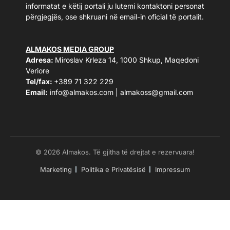
informatat e këtij portali ju lutemi kontaktoni personat
përgjegjës, ose shkruani në email-in oficial të portalit.
ALMAKOS MEDIA GROUP
Adresa:
Miroslav Krleza 14, 1000 Shkup, Maqedoni
Veriore
Tel/fax:
+389 71 322 229
Email:
info@almakos.com
|
almakoss@gmail.com
© 2026 Almakos. Të gjitha të drejtat e rezervuara!
Marketing
Politika e Privatësisë
Impressum