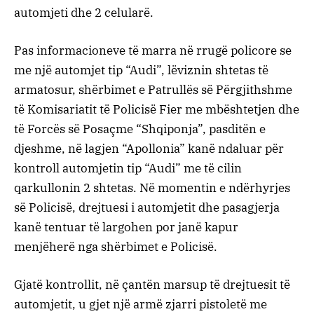
automjeti dhe 2 celularë.
Pas informacioneve të marra në rrugë policore se
me një automjet tip “Audi”, lëviznin shtetas të
armatosur, shërbimet e Patrullës së Përgjithshme
të Komisariatit të Policisë Fier me mbështetjen dhe
të Forcës së Posaçme “Shqiponja”, pasditën e
djeshme, në lagjen “Apollonia” kanë ndaluar për
kontroll automjetin tip “Audi” me të cilin
qarkullonin 2 shtetas. Në momentin e ndërhyrjes
së Policisë, drejtuesi i automjetit dhe pasagjerja
kanë tentuar të largohen por janë kapur
menjëherë nga shërbimet e Policisë.
Gjatë kontrollit, në çantën marsup të drejtuesit të
automjetit, u gjet një armë zjarri pistoletë me