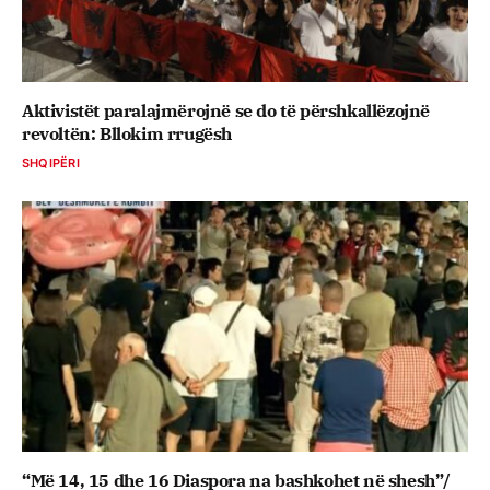
Aktivistët paralajmërojnë se do të përshkallëzojnë
revoltën: Bllokim rrugësh
SHQIPËRI
“Më 14, 15 dhe 16 Diaspora na bashkohet në shesh”/