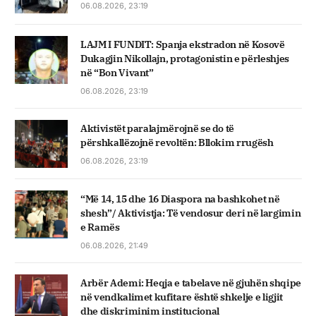
06.08.2026, 23:19
LAJM I FUNDIT: Spanja ekstradon në Kosovë
Dukagjin Nikollajn, protagonistin e përleshjes
në “Bon Vivant”
06.08.2026, 23:19
Aktivistët paralajmërojnë se do të
përshkallëzojnë revoltën: Bllokim rrugësh
06.08.2026, 23:19
“Më 14, 15 dhe 16 Diaspora na bashkohet në
shesh”/ Aktivistja: Të vendosur deri në largimin
e Ramës
06.08.2026, 21:49
Arbër Ademi: Heqja e tabelave në gjuhën shqipe
në vendkalimet kufitare është shkelje e ligjit
dhe diskriminim institucional