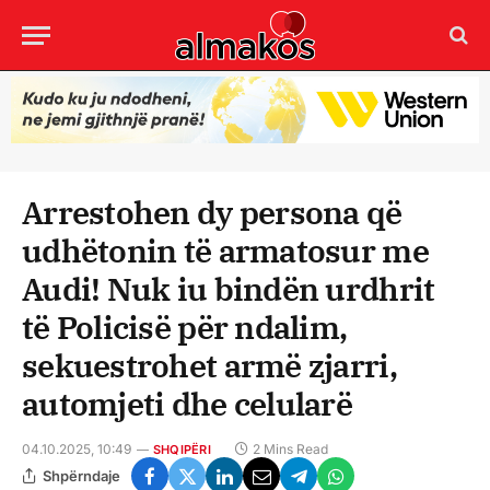
Arrestohen dy persona që
udhëtonin të armatosur me
Audi! Nuk iu bindën urdhrit
të Policisë për ndalim,
sekuestrohet armë zjarri,
automjeti dhe celularë
04.10.2025, 10:49
2 Mins Read
SHQIPËRI
Shpërndaje