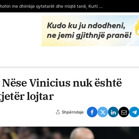
esazhi që lanë protestuesit në Bulevard (FOTO)
 Nëse Vinicius nuk është
jetër lojtar
Shpërndaje