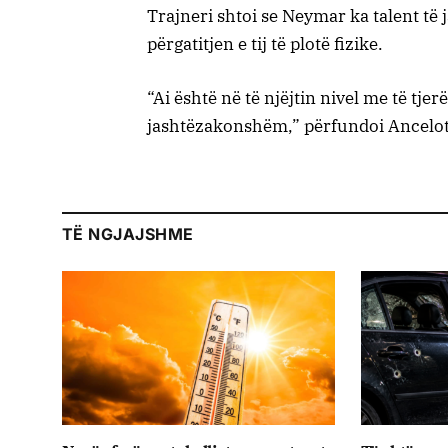
Trajneri shtoi se Neymar ka talent t
përgatitjen e tij të plotë fizike.
“Ai është në të njëjtin nivel me të tjer
jashtëzakonshëm,” përfundoi Ancelot
TË NGJAJSHME