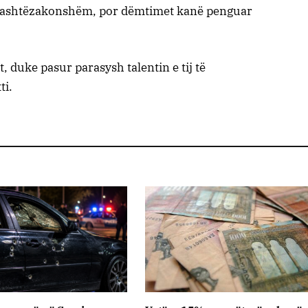
ë jashtëzakonshëm, por dëmtimet kanë penguar
ët, duke pasur parasysh talentin e tij të
ti.