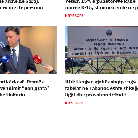
e armë në Saraj,
Vetëm 15% e punëtorëve kanë
tura me dy persona
marrë K-15, shumica ende në pr
KRYESORE
ni kërkesë Tiranës
BDI: Heqja e gjuhës shqipe nga
 vendimit “non grata”
tabelat në Tabanoc është shkelj
dhe Halimin
ligjit dhe provokim i rëndë
KRYESORE