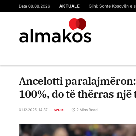
Data 08.08.2026
AKTUALE
“Çfarë pret SPAK-u”? M
Ancelotti paralajmëron:
100%, do të thërras një t
01.12.2025, 14:37
2 Mins Read
SPORT