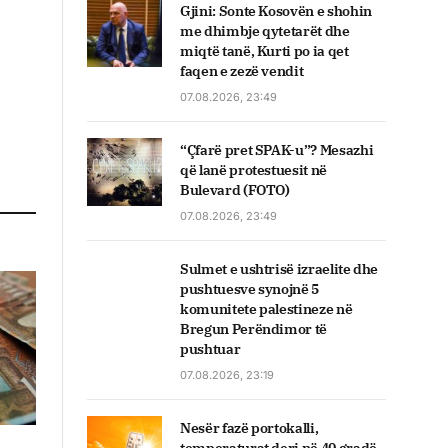
Gjini: Sonte Kosovën e shohin
me dhimbje qytetarët dhe
miqtë tanë, Kurti po ia qet
faqen e zezë vendit
07.08.2026, 23:49
“Çfarë pret SPAK-u”? Mesazhi
që lanë protestuesit në
Bulevard (FOTO)
07.08.2026, 23:49
Sulmet e ushtrisë izraelite dhe
pushtuesve synojnë 5
komunitete palestineze në
Bregun Perëndimor të
pushtuar
07.08.2026, 23:19
Nesër fazë portokalli,