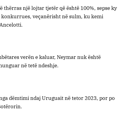
 thërras një lojtar tjetër që është 100%, sepse ky
të konkurrues, veçanërisht në sulm, ku kemi
Ancelotti.
mbëtares verën e kaluar, Neymar nuk është
 munguar në tetë ndeshje.
 nga dëmtimi ndaj Uruguait në tetor 2023, por po
Botërorin.