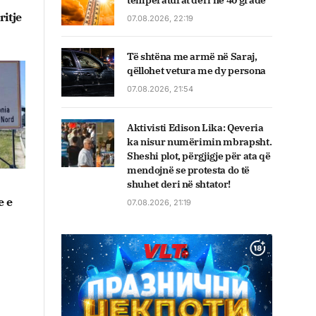
temperaturat deri në 40 gradë
itje
07.08.2026, 22:19
Të shtëna me armë në Saraj,
qëllohet vetura me dy persona
07.08.2026, 21:54
Aktivisti Edison Lika: Qeveria
ka nisur numërimin mbrapsht.
Sheshi plot, përgjigje për ata që
mendojnë se protesta do të
shuhet deri në shtator!
e e
07.08.2026, 21:19