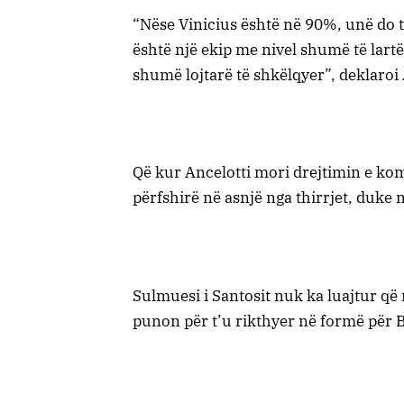
“Nëse Vinicius është në 90%, unë do të
është një ekip me nivel shumë të lar
shumë lojtarë të shkëlqyer”, deklaroi 
Që kur Ancelotti mori drejtimin e ko
përfshirë në asnjë nga thirrjet, duke
Sulmuesi i Santosit nuk ka luajtur që
punon për t’u rikthyer në formë për 