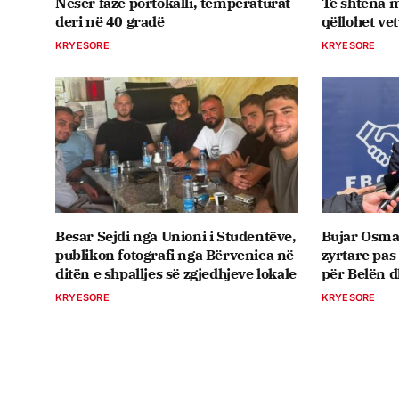
Nesër fazë portokalli, temperaturat
Të shtëna m
deri në 40 gradë
qëllohet ve
KRYESORE
KRYESORE
Besar Sejdi nga Unioni i Studentëve,
Bujar Osma
publikon fotografi nga Bërvenica në
zyrtare pas
ditën e shpalljes së zgjedhjeve lokale
për Belën 
KRYESORE
KRYESORE