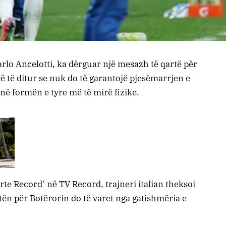
Carlo Ancelotti, ka dërguar një mesazh të qartë për
 të ditur se nuk do të garantojë pjesëmarrjen e
në formën e tyre më të mirë fizike.
te Record’ në TV Record, trajneri italian theksoi
istën për Botërorin do të varet nga gatishmëria e