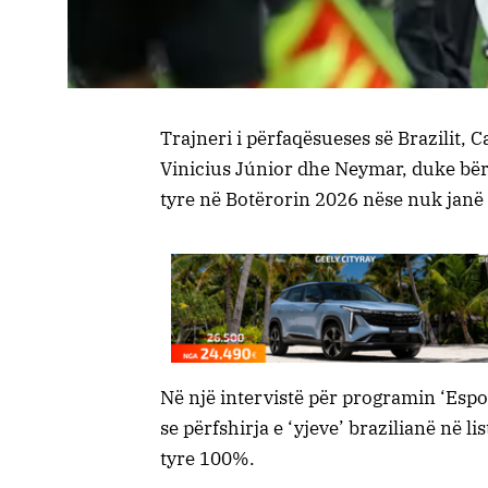
Trajneri i përfaqësueses së Brazilit, 
Vinicius Júnior dhe Neymar, duke bërë
tyre në Botërorin 2026 nëse nuk janë 
Në një intervistë për programin ‘Espor
se përfshirja e ‘yjeve’ brazilianë në l
tyre 100%.