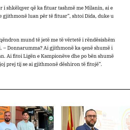
er i shkëlqyer që ka fituar tashmë me Milanin, ai e
tje gjithmonë luan për të fituar”, shtoi Dida, duke u
e qëndron mund të jetë me të vërtetë i rëndësishëm
i ai. – Donnarumma? Ai gjithmonë ka qenë shumë i
ilan. Ai fitoi Ligën e Kampionëve dhe po bën shumë
j prej tij se ai gjithmonë dëshiron të fitojë”.