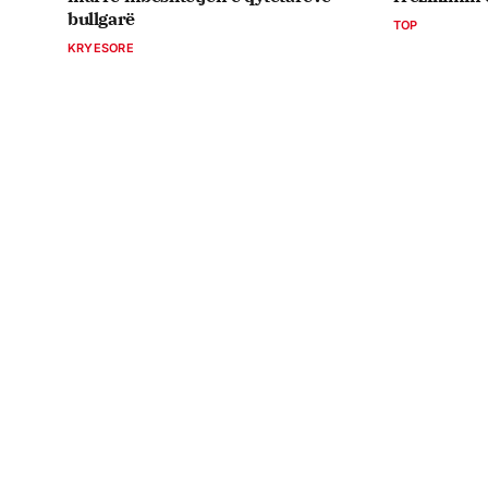
bullgarë
TOP
KRYESORE