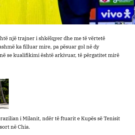
shtë një trajner i shkëlqyer dhe me të vërtetë
ashmë ka filluar mire, pa pësuar gol në dy
në se kualifikimi është arkivuar, të përgatitet mirë
azilian i Milanit, ndër të ftuarit e Kupës së Tenisit
sort në Chia.