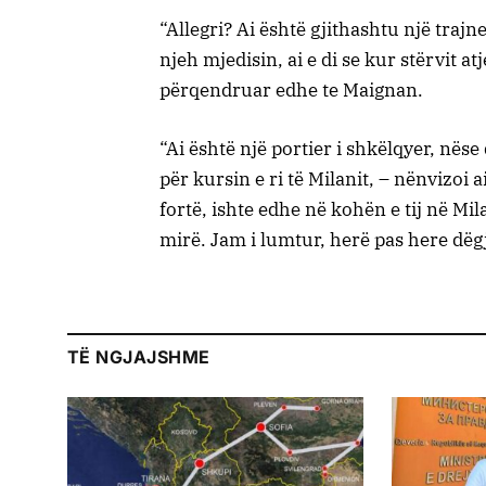
“Allegri? Ai është gjithashtu një trajn
njeh mjedisin, ai e di se kur stërvit a
përqendruar edhe te Maignan.
“Ai është një portier i shkëlqyer, nës
për kursin e ri të Milanit, – nënvizo
fortë, ishte edhe në kohën e tij në M
mirë. Jam i lumtur, herë pas here dëgjo
TË NGJAJSHME