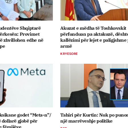
tudentëve Shqiptarë
Akuzat e mëdha të Toshkovskit
kërkesën: Provimet
përfunduan pa aktakuzë, dësht
të zhvillohen edhe në
kallëzimi për lejet e paligjshme
ipe
armë
KRYESORE
ksikane godet “Meta-n”/
Tahiri për Kurtin: Nuk po puno
 dollarë gjobë për
një marrëveshje politike
e fëmijëve