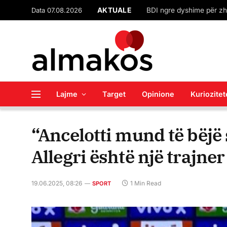
Data 07.08.2026
AKTUALE
Lajme
Target
Opinione
Kuriozitet
“Ancelotti mund të bëjë
Allegri është një trajne
19.06.2025, 08:26
1 Min Read
SPORT