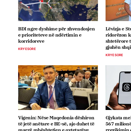
BDI ngre dyshime për zhvendosjen
Lëvizja e S
e prioriteteve në ndërtimin e
ridorëzon 
korridoreve
shtetërore 
gjuhën shq
KRYESORE
KRYESORE
Vigenin: Nëse Maqedonia dëshiron
Gjykata me
të jetë anëtare e BE-së, ajo duhet të
567 milionë
marrë mbështetjen e qytetarëve
rrezikimin 