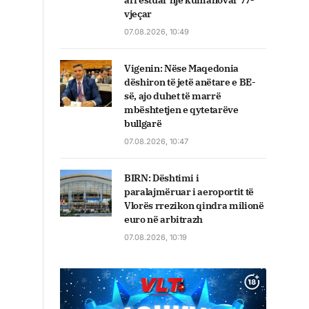
arrestuar një kumanovar 77-
vjeçar
07.08.2026, 10:49
Vigenin: Nëse Maqedonia
dëshiron të jetë anëtare e BE-
së, ajo duhet të marrë
mbështetjen e qytetarëve
bullgarë
07.08.2026, 10:47
BIRN: Dështimi i
paralajmëruar i aeroportit të
Vlorës rrezikon qindra milionë
euro në arbitrazh
07.08.2026, 10:19