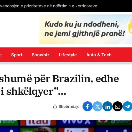
Lëvizja e Studentëve Shqiptarë ridorëzon kërkesën: Provimet shtetërore të zhvillohen edhe në gjuhën shqipe
e
Sport
Showbiz
Lifestyle
Auto & Tech
 shumë për Brazilin, edhe
r i shkëlqyer”…
Shpërndaje