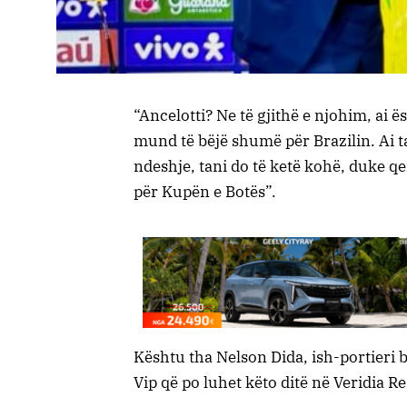
“Ancelotti? Ne të gjithë e njohim, ai ë
mund të bëjë shumë për Brazilin. Ai t
ndeshje, tani do të ketë kohë, duke qe
për Kupën e Botës”.
Kështu tha Nelson Dida, ish-portieri br
Vip që po luhet këto ditë në Veridia Re