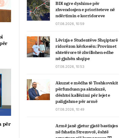
BDI ngre dyshime për
zhvendosjen e prioriteteve në
ndërtimin e korridoreve
07.08.2026, 10:59
oi
Lëvizja e Studentëve Shqiptarë
 për
ridorëzon kërkesën: Provimet
shtetërore të zhvillohen edhe
në gjuhën shqipe
07.08.2026, 10:53
Akuzat e mëdha të Toshkovskit
përfunduan pa aktakuzë,
dështoi kallëzimi për lejet e
paligjshme për armë
07.08.2026, 10:49
n për
Armë janë gjetur gjatë bastisjes
në fshatin Strezovcë, është