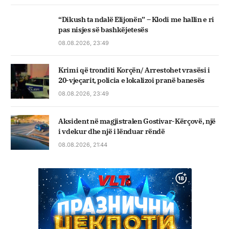
“Dikush ta ndalë Elijonën” – Klodi me hallin e ri
pas nisjes së bashkëjetesës
08.08.2026, 23:49
Krimi që tronditi Korçën/ Arrestohet vrasësi i
20-vjeçarit, policia e lokalizoi pranë banesës
08.08.2026, 23:49
Aksident në magjistralen Gostivar-Kërçovë, një
i vdekur dhe një i lënduar rëndë
08.08.2026, 21:44