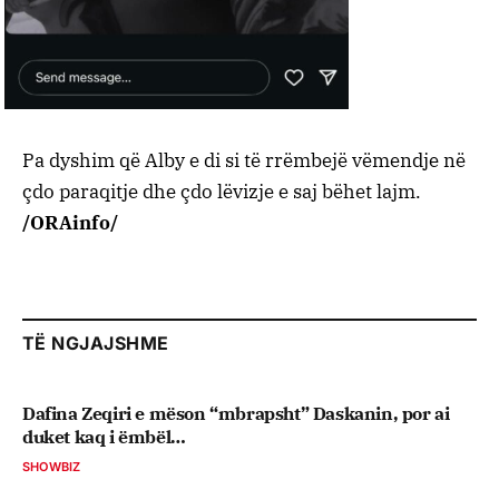
Pa dyshim që Alby e di si të rrëmbejë vëmendje në
çdo paraqitje dhe çdo lëvizje e saj bëhet lajm.
/ORAinfo/
TË NGJAJSHME
Dafina Zeqiri e mëson “mbrapsht” Daskanin, por ai
duket kaq i ëmbël…
SHOWBIZ