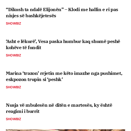
“Dikush ta ndalë Elijonën” – Klodi me hallin e ri pas
nisjes së bashkëjetesës
SHOWBIZ
‘Asht e lëkurë’, Vesa paska humbur kaq shumë peshë
kohëve të fundit
SHOWBIZ
Marina ‘trazon’ rrjetin me këto imazhe nga pushimet,
eskpozon trupin si ‘peshk’
SHOWBIZ
Nusja vë mbulesën në ditën e martesës, ky është
reagimi i burrit
SHOWBIZ