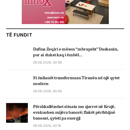
TË FUNDIT
Dafina Zeqiri e mëson “mbrapsht” Daskanin,
por ai duket kaq i ëmbël…
09.08.2026, 00:49
Si italianët transformuan Tiranën në një qytet
modern
09.08.2026, 00:49
Përshkallëzohet situata me zjarret në Krujë,
evakuohen mijëra banorë; flakët përfshijnë
banesat, qyteti pa energji
09.08.2026, 00:19