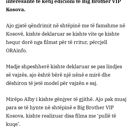
interesante të këtij edicioni të Big Brother VIP
Kosova.
Ajo gjatë qëndrimit në shtëpinë me të famshme në
Kosovë, kishte deklaruar se kishte vite qe kishte
hequr dorë nga filmat për të rritur, përcjell
ORAinfo.
Madje shpeshherë kishte deklaruar se pas lindjes
së vajzës, ajo është bërë një nënë e mirë dhe
dëshiron të jetë model për vajzën e saj.
Mirëpo Alby i kishte gënjyer të gjithë. Ajo pak muaj
para se të hynte në shtëpinë e Big Brother VIP
Kosova, kishte realizuar disa filma me ‘pullë të
kuqe’.