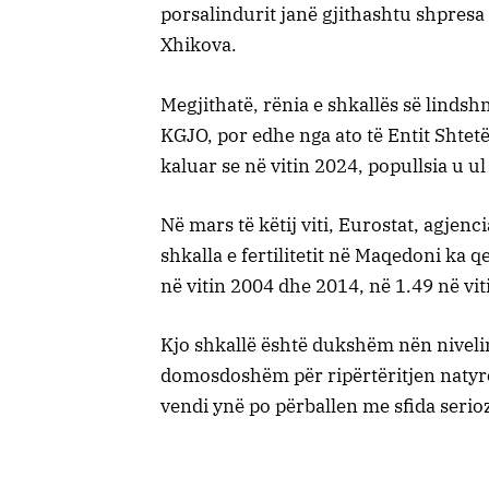
porsalindurit janë gjithashtu shpresa 
Xhikova.
Megjithatë, rënia e shkallës së lind
KGJO, por edhe nga ato të Entit Shtetër
kaluar se në vitin 2024, popullsia u u
Në mars të këtij viti, Eurostat, agjenc
shkalla e fertilitetit në Maqedoni ka q
në vitin 2004 dhe 2014, në 1.49 në vit
Kjo shkallë është dukshëm nën nivelin 
domosdoshëm për ripërtëritjen natyro
vendi ynë po përballen me sfida seri