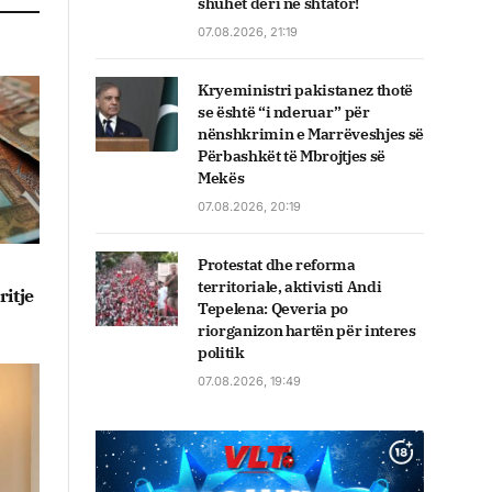
shuhet deri në shtator!
07.08.2026, 21:19
Kryeministri pakistanez thotë
se është “i nderuar” për
nënshkrimin e Marrëveshjes së
Përbashkët të Mbrojtjes së
Mekës
07.08.2026, 20:19
Protestat dhe reforma
territoriale, aktivisti Andi
itje
Tepelena: Qeveria po
riorganizon hartën për interes
politik
07.08.2026, 19:49