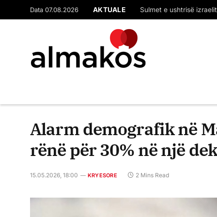
Data 07.08.2026
AKTUALE
Nesër fazë portokalli, t
Alarm demografik në M
rënë për 30% në një de
15.05.2026, 18:00
2 Mins Read
KRYESORE