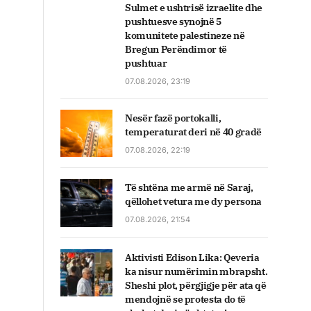
Sulmet e ushtrisë izraelite dhe
pushtuesve synojnë 5
komunitete palestineze në
Bregun Perëndimor të
pushtuar
07.08.2026, 23:19
Nesër fazë portokalli,
temperaturat deri në 40 gradë
07.08.2026, 22:19
Të shtëna me armë në Saraj,
qëllohet vetura me dy persona
07.08.2026, 21:54
Aktivisti Edison Lika: Qeveria
ka nisur numërimin mbrapsht.
Sheshi plot, përgjigje për ata që
mendojnë se protesta do të