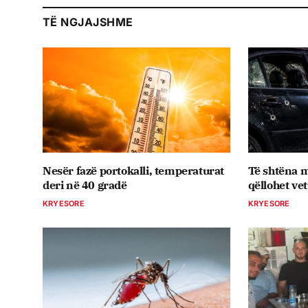
TË NGJAJSHME
Nesër fazë portokalli, temperaturat
Të shtëna m
deri në 40 gradë
qëllohet ve
KRYESORE
KRYESORE