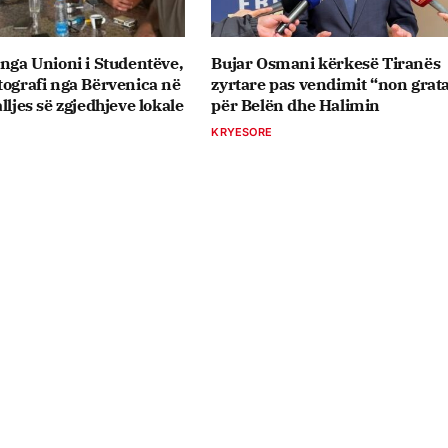
 nga Unioni i Studentëve,
Bujar Osmani kërkesë Tiranës
tografi nga Bërvenica në
zyrtare pas vendimit “non grat
lljes së zgjedhjeve lokale
për Belën dhe Halimin
KRYESORE