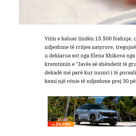
Vitin e kaluar lindën 15.500 foshnje, q
ndjeshme të rritjes natyrore, tregojnë
u deklarua sot nga Elena Xhikova nga 
kremtimin e “Javës së shëndetit të gr
dekadë më parë kur numri i të porsal
kemi një rënie të ndjeshme prej 30 për