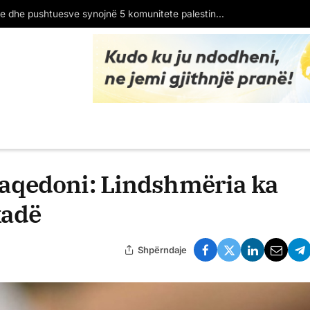
emperaturat deri në 40 gradë
aqedoni: Lindshmëria ka
kadë
Shpërndaje