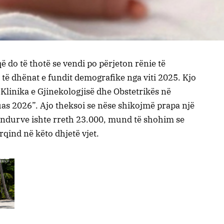
ë do të thotë se vendi po përjeton rënie të
 të dhënat e fundit demografike nga viti 2025. Kjo
Klinika e Gjinekologjisë dhe Obstetrikës në
uas 2026”. Ajo theksoi se nëse shikojmë prapa një
indurve ishte rreth 23.000, mund të shohim se
qind në këto dhjetë vjet.