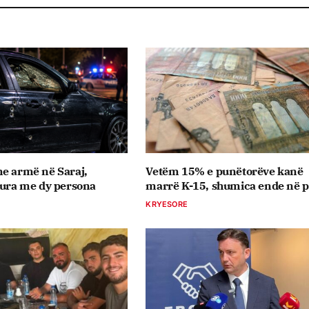
e armë në Saraj,
Vetëm 15% e punëtorëve kanë
tura me dy persona
marrë K-15, shumica ende në pr
KRYESORE