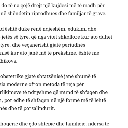
ë do të na çojë drejt një kujdesi më të madh për
në shëndetin riprodhues dhe familjar të grave.
end është duke rënë ndjeshëm, edukimi dhe
e jetës së tyre, që nga vitet shkollore kur ato duhet
 tyre, dhe veçanërisht gjatë periudhës
nisë kur ato janë më të prekshme, është me
Xhikova.
 obstetrike gjatë shtatzënisë janë shumë të
ësia moderne ofron metoda të reja për
rlikimeve të ndryshme që mund të shfaqen dhe
, por edhe të shfaqen në një formë më të lehtë
nës dhe të porsalindurit.
shoqërie dhe çdo shtëpie dhe familjeje, ndërsa të