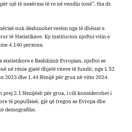
për një të nesërme të re në vendin tonë”, tha dr.
shmërisë nuk dëshmohet vetëm nga të dhënat e
or të Statistikave. Ky institucion njoftoi vitin e
l me 4.140 persona.
ia statistikore e Bashkimit Evropian, njoftoi se
enë në rënie gjatë dhjetë viteve të fundit, nga 1.52
in 2023 dhe 1.44 fëmijë për grua në vitin 2024.
prej 2.1 fëmijësh për grua, i cili konsiderohet i
re të popullsisë, gjë që tregon se Evropa dhe
oze demografike.