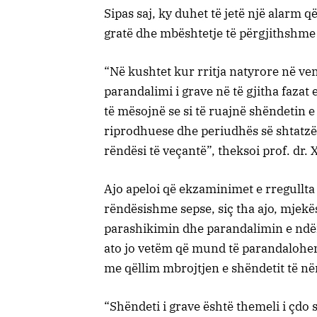
Sipas saj, ky duhet të jetë një alarm q
gratë dhe mbështetje të përgjithshme 
“Në kushtet kur rritja natyrore në v
parandalimi i grave në të gjitha fazat 
të mësojnë se si të ruajnë shëndetin e
riprodhuese dhe periudhës së shtatzë
rëndësi të veçantë”, theksoi prof. dr. 
Ajo apeloi që ekzaminimet e rregullta
rëndësishme sepse, siç tha ajo, mjek
parashikimin dhe parandalimin e ndë
ato jo vetëm që mund të parandalohen
me qëllim mbrojtjen e shëndetit të në
“Shëndeti i grave është themeli i çdo 