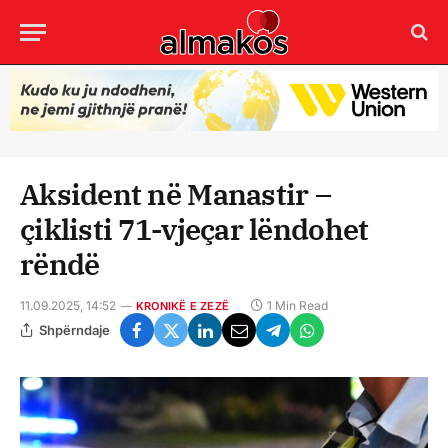
Aksident në Manastir –
çiklisti 71-vjeçar lëndohet
rëndë
11.09.2025, 14:52
1 Min Read
KRONIKË E ZEZË
Shpërndaje