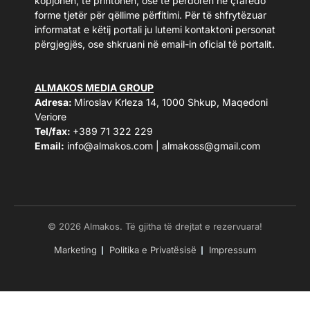
kopjohen, të printohen, ose të përdoren në çfarëdo
forme tjetër për qëllime përfitimi. Për të shfrytëzuar
informatat e këtij portali ju lutemi kontaktoni personat
përgjegjës, ose shkruani në email-in oficial të portalit.
ALMAKOS MEDIA GROUP
Adresa:
Miroslav Krleza 14, 1000 Shkup, Maqedoni
Veriore
Tel/fax:
+389 71 322 229
Email:
info@almakos.com
|
almakoss@gmail.com
© 2026 Almakos. Të gjitha të drejtat e rezervuara!
Marketing
Politika e Privatësisë
Impressum