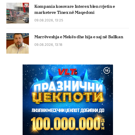
Kompania kosovare Interex blen rrjetin e
marketeve Tinex në Maqedoni
09.08.2026, 13:25
Marrëveshja e Mekës dhe hija e saj në Ballkan
09.08.2026, 13:18