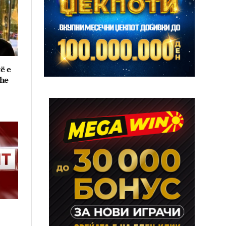
të e
dhe