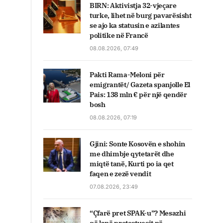
BIRN: Aktivistja 32-vjeçare
turke, lihet në burg pavarësisht
se ajo ka statusin e azilantes
politike në Francë
08.08.2026, 07:49
Pakti Rama-Meloni për
emigrantët/ Gazeta spanjolle El
Pais: 138 mln € për një qendër
bosh
08.08.2026, 07:19
Gjini: Sonte Kosovën e shohin
me dhimbje qytetarët dhe
miqtë tanë, Kurti po ia qet
faqen e zezë vendit
07.08.2026, 23:49
“Çfarë pret SPAK-u”? Mesazhi