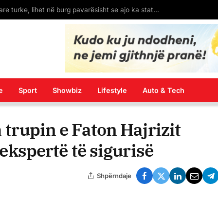
Pakti Rama-Meloni për emigrantët/ Gazeta spanjolle El Pais: 138 mln € për një qendër bosh
e
Sport
Showbiz
Lifestyle
Auto & Tech
a trupin e Faton Hajrizit
e ekspertë të sigurisë
Shpërndaje