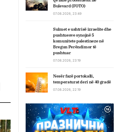
që lanë protestuesit në
Bulevard (FOTO)
07.08.2026, 23:49
Sulmet e ushtrisë izraelite dhe
pushtuesve synojnë 5
komunitete palestineze në
Bregun Perëndimor të
pushtuar
07.08.2026, 23:19
Nesër fazë portokalli,
temperaturat deri në 40 gradë
07.08.2026, 22:19