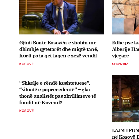
Gjini: Sonte Kosovën e shohin me
Edhe pse ka
dhimbje qytetarët dhe miqtë tanë,
Alberije Ha
Kurti po ia qet faqen e zezë vendit
vjeçare
KOSOVË
SHOWBIZ
“Shkelje e rëndë kushtetuese”,
“situatë e paprecedentë” – çka
thonë analistët pas zhvillimeve të
fundit në Kuvend?
KOSOVË
LAJM I FUN
në Kosovë D