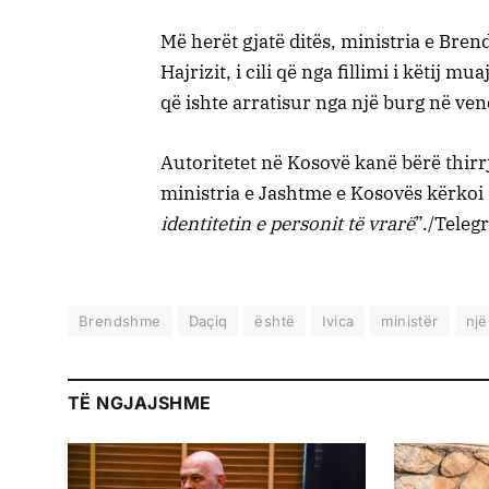
Më herët gjatë ditës, ministria e Bren
Hajrizit, i cili që nga fillimi i këtij m
që ishte arratisur nga një burg në ven
Autoritetet në Kosovë kanë bërë thirrj
ministria e Jashtme e Kosovës kërkoi 
identitetin e personit të vrarë
”./Telegr
Brendshme
Daçiq
është
Ivica
ministër
nj
TË NGJAJSHME