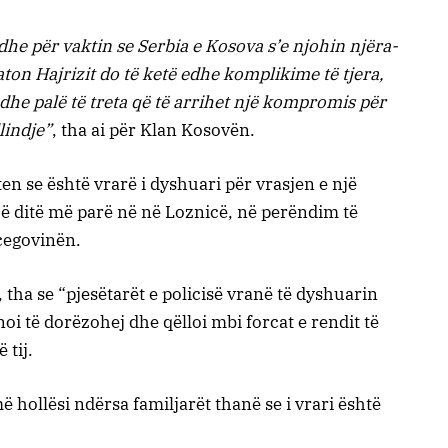
e për vaktin se Serbia e Kosova s’e njohin njëra-
ton Hajrizit do të ketë edhe komplikime të tjera,
dhe palë të treta që të arrihet një kompromis për
lindje”
, tha ai për Klan Kosovën.
en se është vrarë i dyshuari për vrasjen e një
 një ditë më parë në në Loznicë, në perëndim të
cegovinën.
 tha se “pjesëtarët e policisë vranë të dyshuarin
noi të dorëzohej dhe qëlloi mbi forcat e rendit të
 tij.
hollësi ndërsa familjarët thanë se i vrari është