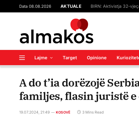
Data 08.08.2026
AKTUALE
Lajme
Target
Opinione
Kuriozitet
A do t’ia dorëzojë Serbi
familjes, flasin juristë 
19.07.2024, 21:49
3 Mins Read
KOSOVË