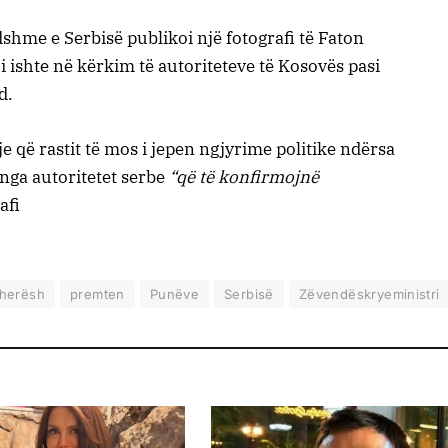
dshme e Serbisë publikoi një fotografi të Faton
uaji ishte në kërkim të autoriteteve të Kosovës pasi
d.
e që rastit të mos i jepen ngjyrime politike ndërsa
nga autoritetet serbe
“që të konfirmojnë
afi
ëherësh
premten
Punëve
Serbisë
Zëvendëskryeministri