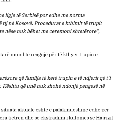
me ligje të Serbisë por edhe me norma
tij në Kosovë. Procedurat e kthimit të trupit
e nëse nuk bëhet me ceremoni shtetërore”,
tarë mund të reagojë për të kthyer trupin e
ëzore që familja të ketë trupin e të ndjerit që t’i
it. Kështu që unë nuk shohë ndonjë pengesë në
se situata aktuale është e palakmueshme edhe për
jëra tjetrën dhe se ekstradimi i kufomës së Hajrizit