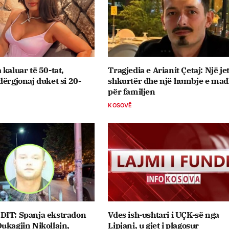
 kaluar të 50-tat,
Tragjedia e Arianit Çetaj: Një je
dërgjonaj duket si 20-
shkurtër dhe një humbje e ma
për familjen
KOSOVË
DIT: Spanja ekstradon
Vdes ish-ushtari i UÇK-së nga
ukagjin Nikollajn,
Lipjani, u gjet i plagosur