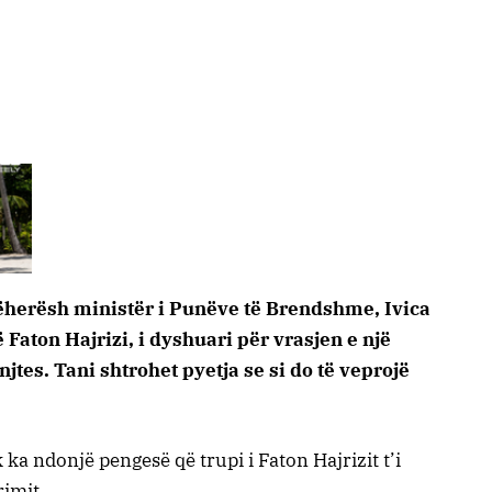
ëherësh ministër i Punëve të Brendshme, Ivica
 Faton Hajrizi, i dyshuari për vrasjen e një
enjtes. Tani shtrohet pyetja se si do të veprojë
ka ndonjë pengesë që trupi i Faton Hajrizit t’i
rimit.