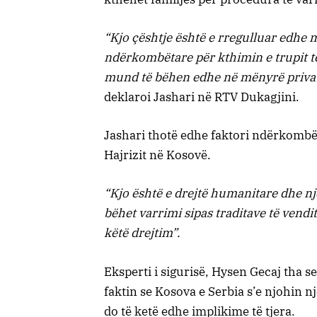
“Kjo çështje është e rregulluar edhe 
ndërkombëtare për kthimin e trupit të 
mund të bëhen edhe në mënyrë privat
deklaroi Jashari në RTV Dukagjini.
Jashari thotë edhe faktori ndërkombë
Hajrizit në Kosovë.
“Kjo është e drejtë humanitare dhe njer
bëhet varrimi sipas traditave të vend
këtë drejtim”.
Eksperti i sigurisë, Hysen Gecaj tha 
faktin se Kosova e Serbia s’e njohin n
do të ketë edhe implikime të tjera.