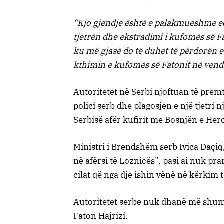
“Kjo gjendje është e palakmueshme edh
tjetrën dhe ekstradimi i kufomës së Fa
ku më gjasë do të duhet të përdorën e
kthimin e kufomës së Fatonit në vend
Autoritetet në Serbi njoftuan të premt
polici serb dhe plagosjen e një tjetri
Serbisë afër kufirit me Bosnjën e Her
Ministri i Brendshëm serb Ivica Daçiq,
në afërsi të Loznicës”, pasi ai nuk pra
cilat që nga dje ishin vënë në kërkim të
Autoritetet serbe nuk dhanë më shumë 
Faton Hajrizi.