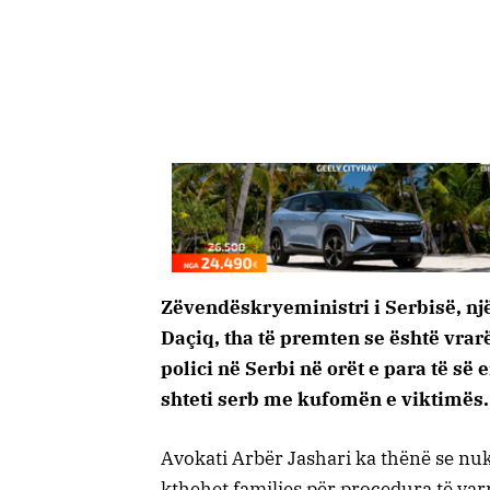
Zëvendëskryeministri i Serbisë, nj
Daçiq, tha të premten se është vrarë
polici në Serbi në orët e para të së 
shteti serb me kufomën e viktimës.
Avokati Arbër Jashari ka thënë se nuk 
kthehet familjes për procedura të var