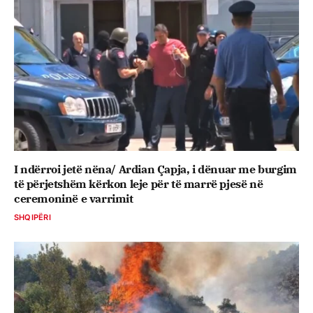
I ndërroi jetë nëna/ Ardian Çapja, i dënuar me burgim
të përjetshëm kërkon leje për të marrë pjesë në
ceremoninë e varrimit
SHQIPËRI