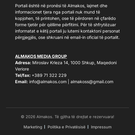
Portali është në pronësi të Almakos, lajmet dhe
informacionet tjera nga portali nuk mund të
kopjohen, të printohen, ose të përdoren në çfarëdo
forme tjetër për qëllime përfitimi. Për të shfrytëzuar
informatat e këtij portali ju lutemi kontaktoni personat
përgjegjës, ose shkruani në email-in oficial të portalit.
ALMAKOS MEDIA GROUP
Adresa:
Miroslav Krleza 14, 1000 Shkup, Maqedoni
Veriore
Tel/fax:
+389 71 322 229
Email:
info@almakos.com
|
almakoss@gmail.com
© 2026 Almakos. Të gjitha të drejtat e rezervuara!
Marketing
Politika e Privatësisë
Impressum