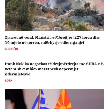
Zjarret në vend, Ministria e Mbrojtjes: 227 forca dhe
16 mjete në terren, ndërhyrje edhe nga ajri
SHQIPËRI
Irani: Nuk ka negociata të drejtpërdrejta me SHBA-në,
vetëm shkëmbim mesazhesh nëpërmjet
ndërmjetësve
BOTA