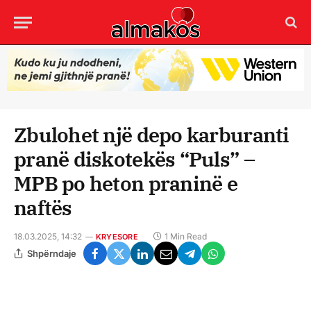
Zbulohet një depo karburanti
pranë diskotekës “Puls” –
MPB po heton praninë e
naftës
18.03.2025, 14:32
1 Min Read
KRYESORE
Shpërndaje