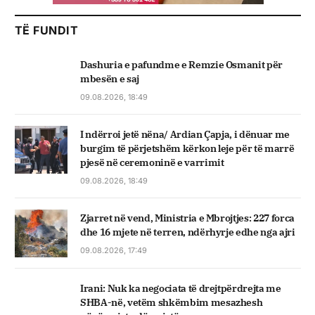
TË FUNDIT
Dashuria e pafundme e Remzie Osmanit për
mbesën e saj
09.08.2026, 18:49
I ndërroi jetë nëna/ Ardian Çapja, i dënuar me
burgim të përjetshëm kërkon leje për të marrë
pjesë në ceremoninë e varrimit
09.08.2026, 18:49
Zjarret në vend, Ministria e Mbrojtjes: 227 forca
dhe 16 mjete në terren, ndërhyrje edhe nga ajri
09.08.2026, 17:49
Irani: Nuk ka negociata të drejtpërdrejta me
SHBA-në, vetëm shkëmbim mesazhesh