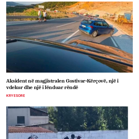
Aksident në magjistralen Gostivar-Kërçovë, një i
vdekur dhe një i lënduar rëndë
KRYESORE