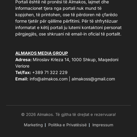
Portali është në pronësi të Almakos, lajmet dhe
informacionet tjera nga portali nuk mund të
kopjohen, të printohen, ose të përdoren në çfarëdo
forme tjetër për qëllime përfitimi. Për të shfrytëzuar
informatat e këtij portali ju lutemi kontaktoni personat
përgjegjës, ose shkruani në email-in oficial të portalit.
ALMAKOS MEDIA GROUP
Adresa:
Miroslav Krleza 14, 1000 Shkup, Maqedoni
Veriore
Tel/fax:
+389 71 322 229
Email:
info@almakos.com
|
almakoss@gmail.com
© 2026 Almakos. Të gjitha të drejtat e rezervuara!
Marketing
Politika e Privatësisë
Impressum