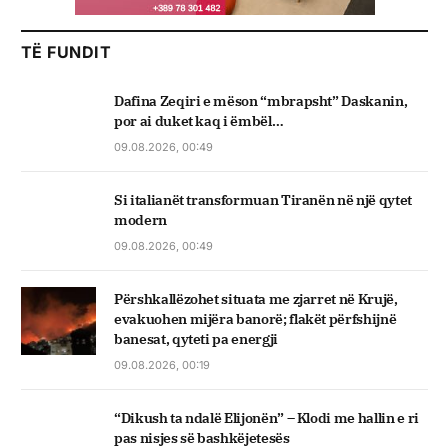
TË FUNDIT
Dafina Zeqiri e mëson “mbrapsht” Daskanin,
por ai duket kaq i ëmbël…
09.08.2026, 00:49
Si italianët transformuan Tiranën në një qytet
modern
09.08.2026, 00:49
Përshkallëzohet situata me zjarret në Krujë,
evakuohen mijëra banorë; flakët përfshijnë
banesat, qyteti pa energji
09.08.2026, 00:19
“Dikush ta ndalë Elijonën” – Klodi me hallin e ri
pas nisjes së bashkëjetesës