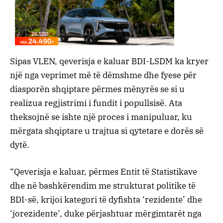
Sipas VLEN, qeverisja e kaluar BDI-LSDM ka kryer
një nga veprimet më të dëmshme dhe fyese për
diasporën shqiptare përmes mënyrës se si u
realizua regjistrimi i fundit i popullsisë. Ata
theksojnë se ishte një proces i manipuluar, ku
mërgata shqiptare u trajtua si qytetare e dorës së
dytë.
“Qeverisja e kaluar, përmes Entit të Statistikave
dhe në bashkërendim me strukturat politike të
BDI-së, krijoi kategori të dyfishta ‘rezidente’ dhe
‘jorezidente’, duke përjashtuar mërgimtarët nga