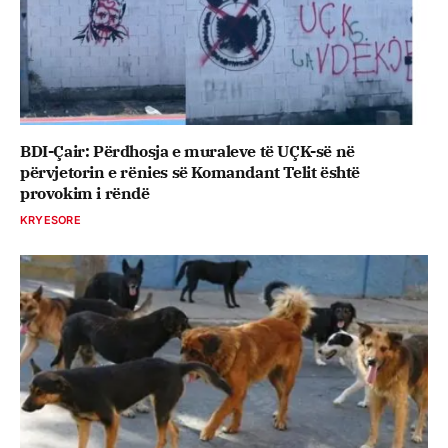
BDI-Çair: Përdhosja e muraleve të UÇK-së në
përvjetorin e rënies së Komandant Telit është
provokim i rëndë
KRYESORE