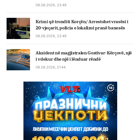
08.08.2026, 23:49
Krimi që tronditi Korçën/ Arrestohet vrasësi i
20-vjeçarit, policia e lokalizoi pranë banesës
08.08.2026, 23:49
Aksident në magjistralen Gostivar-Kërçovë, një
i vdekur dhe një i lënduar rëndë
08.08.2026, 21:44