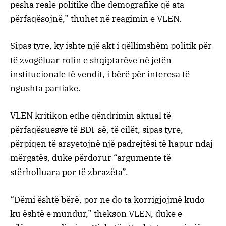
pesha reale politike dhe demografike që ata
përfaqësojnë,” thuhet në reagimin e VLEN.
Sipas tyre, ky ishte një akt i qëllimshëm politik për
të zvogëluar rolin e shqiptarëve në jetën
institucionale të vendit, i bërë për interesa të
ngushta partiake.
VLEN kritikon edhe qëndrimin aktual të
përfaqësuesve të BDI-së, të cilët, sipas tyre,
përpiqen të arsyetojnë një padrejtësi të hapur ndaj
mërgatës, duke përdorur “argumente të
stërholluara por të zbrazëta”.
“Dëmi është bërë, por ne do ta korrigjojmë kudo
ku është e mundur,” thekson VLEN, duke e