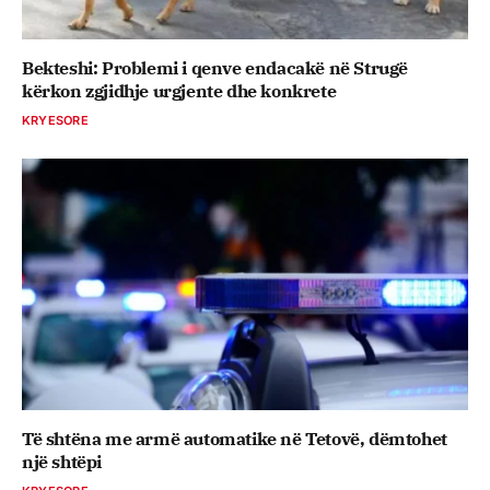
Bekteshi: Problemi i qenve endacakë në Strugë
kërkon zgjidhje urgjente dhe konkrete
KRYESORE
Të shtëna me armë automatike në Tetovë, dëmtohet
një shtëpi