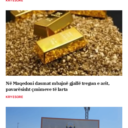
KRYESORE
Në Maqedoni dasmat mbajnë gjallë tregun e arit,
pavarësisht çmimeve të larta
KRYESORE