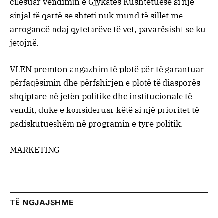
cilësuar vendimin e Gjykatës Kushtetuese si një
sinjal të qartë se shteti nuk mund të sillet me
arrogancë ndaj qytetarëve të vet, pavarësisht se ku
jetojnë.
VLEN premton angazhim të plotë për të garantuar
përfaqësimin dhe përfshirjen e plotë të diasporës
shqiptare në jetën politike dhe institucionale të
vendit, duke e konsideruar këtë si një prioritet të
padiskutueshëm në programin e tyre politik.
MARKETING
TË NGJAJSHME