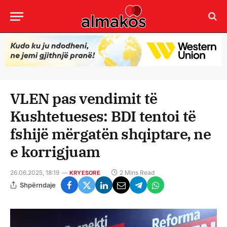
VLEN pas vendimit të
Kushtetueses: BDI tentoi të
fshijë mërgatën shqiptare, ne
e korrigjuam
26.06.2025, 18:19
2 Mins Read
KRYESORE
Shpërndaje