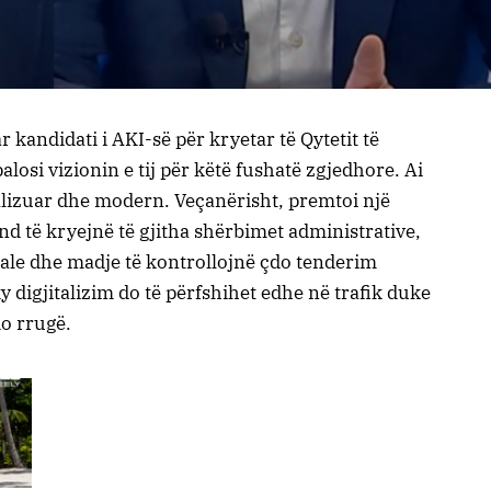
 kandidati i AKI-së për kryetar të Qytetit të
losi vizionin e tij për këtë fushatë zgjedhore. Ai
alizuar dhe modern. Veçanërisht, premtoi një
nd të kryejnë të gjitha shërbimet administrative,
eale dhe madje të kontrollojnë çdo tenderim
 digjitalizim do të përfshihet edhe në trafik duke
o rrugë.