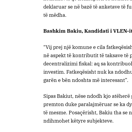
deklaruar se në bazë të anketave të fu
të mëdha.
Bashkim Bakiu, Kandidati i VLEN-it
“Vij prej një komune e cila fatkeqësis
në aspekt të kontributit të taksave të
decentralizimi fiskal: aq sa kontrib
investim. Fatkeqësisht nuk ka ndodhu
garën e bën ndoshta më interesant”.
Sipas Bakiut, nëse ndodh kjo atëherë 
premton duke paralajmëruar se ka dy 
të mesme. Posaçërisht, Bakiu tha se në
ndihmohet këtyre subjekteve.