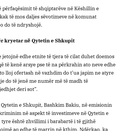
 përfaqësimit të shqiptarëve në Këshillin e
shkak të mos daljes sëvotimeve në komunat
jo do të ndryshojë.
r kryetar në Qytetin e Shkupit
etojnë edhe etnite të tjera të cilat duhet doemos
ë të kenë arsye pse të na përkrahin ato neve edhe
to lloj ofertash në vazhdim do t’ua japim ne atyre
hje do të jenë me numër më të madh të
jedhjet deri sot”.
ër Qytetin e Shkupit, Bashkim Bakiu, në emisionin
skriminim në aspekt të investimeve në Qytetin e
tyre është zhvillimi i barabartë i të gjithë
jmë aq edhe të marrin në kthim. Ndërkaq, ka