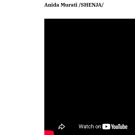
Anida Murati /SHENJA/