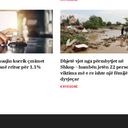
uajin korrik çmimet
Dhjetë vjet nga përmbytjet në
janë rritur për 1.1%
Shkup – humbën jetën 22 pers
viktima më e re ishte një fëmijë
dyvjeçar
KRYESORE