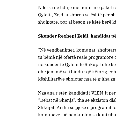
Ndërsa në lidhje me numrin e pakët të
Qytetit, Zejdi u shpreh se është për 
shqiptare, por ai beson se këtë herë k
Skender Rexhepi Zejdi, kandidat pë
“Në vendbanimet, komunat shqiptare j
tu bëmë një ofertë reale programore q
në kuadër të Qytetit të Shkupit dhe kë
dhe jam më se i bindur që këto zgjed
këshilltarëve shqiptar nga të gjitha zg
Nga ana tjetër, kandidati i VLEN-it p
“Debat në Shenja”, tha se ekziston di
Shkupit. Ai tha se pjesë e programit të 
komunave, që nënkupton sa kontribuo