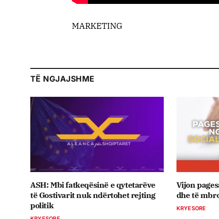
MARKETING
TË NGJAJSHME
ASH: Mbi fatkeqësinë e qytetarëve
Vijon pagesa
të Gostivarit nuk ndërtohet rejting
dhe të mbro
politik
KRYESORE
KRYESORE