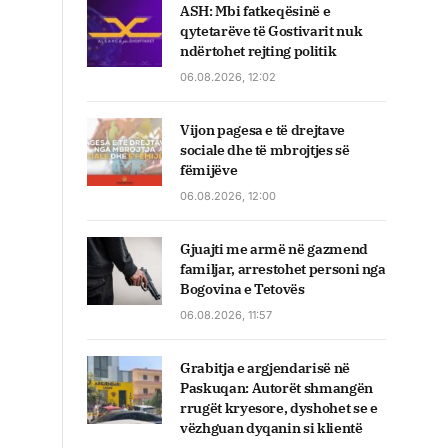
ASH: Mbi fatkeqësinë e
qytetarëve të Gostivarit nuk
ndërtohet rejting politik
06.08.2026, 12:02
Vijon pagesa e të drejtave
sociale dhe të mbrojtjes së
fëmijëve
06.08.2026, 12:00
Gjuajti me armë në gazmend
familjar, arrestohet personi nga
Bogovina e Tetovës
06.08.2026, 11:57
Grabitja e argjendarisë në
Paskuqan: Autorët shmangën
rrugët kryesore, dyshohet se e
vëzhguan dyqanin si klientë