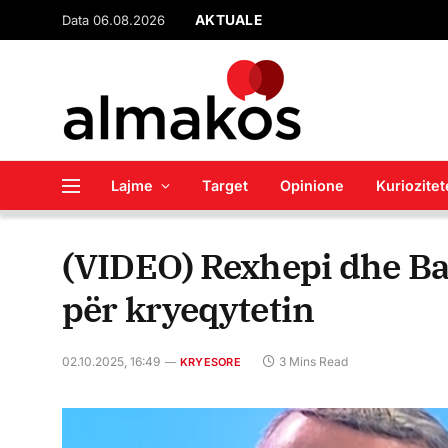
Data 06.08.2026
AKTUALE
Vijon pagesa e të drejta
Lajme
Target
Opinione
Kuriozitet
(VIDEO) Rexhepi dhe Bak
për kryeqytetin
02.10.2025, 16:49
3 Mins Read
KRYESORE