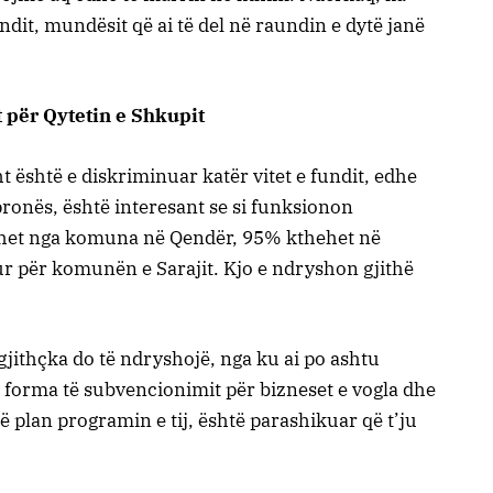
ndit, mundësit që ai të del në raundin e dytë janë
 për Qytetin e Shkupit
ht është e diskriminuar katër vitet e fundit, edhe
 pronës, është interesant se si funksionon
uohet nga komuna në Qendër, 95% kthehet në
r për komunën e Sarajit. Kjo e ndryshon gjithë
gjithçka do të ndryshojë, nga ku ai po ashtu
forma të subvencionimit për bizneset e vogla dhe
 plan programin e tij, është parashikuar që t’ju