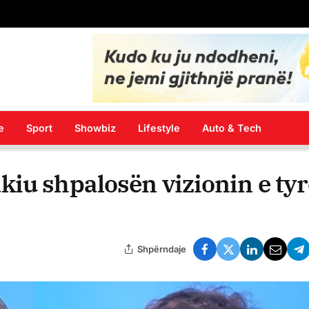
ve sociale dhe të mbrojtjes së fëmijëve
e
Sport
Showbiz
Lifestyle
Auto & Tech
iu shpalosën vizionin e tyr
Shpërndaje