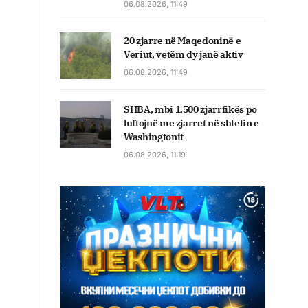
06.08.2026, 11:49
20 zjarre në Maqedoninë e
Veriut, vetëm dy janë aktiv
06.08.2026, 11:49
SHBA, mbi 1.500 zjarrfikës po
luftojnë me zjarret në shtetin e
Washingtonit
06.08.2026, 11:19