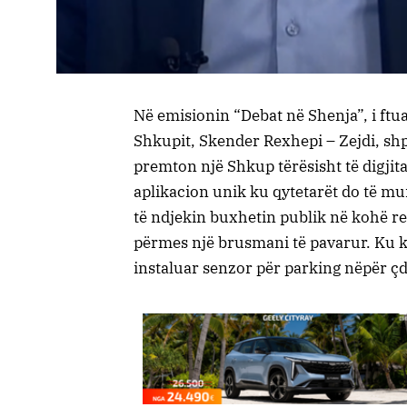
Në emisionin “Debat në Shenja”, i ftuar
Shkupit, Skender Rexhepi – Zejdi, shpa
premton një Shkup tërësisht të digjit
aplikacion unik ku qytetarët do të mu
të ndjekin buxhetin publik në kohë r
përmes një brusmani të pavarur. Ku ky
instaluar senzor për parking nëpër çd