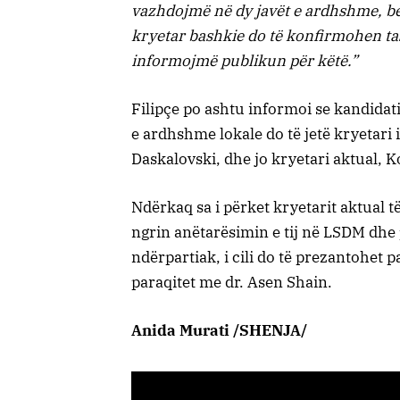
vazhdojmë në dy javët e ardhshme, bes
kryetar bashkie do të konfirmohen ta
informojmë publikun për këtë.”
Filipçe po ashtu informoi se kandidat
e ardhshme lokale do të jetë kryetari
Daskalovski, dhe jo kryetari aktual, 
Ndërkaq sa i përket kryetarit aktual t
ngrin anëtarësimin e tij në LSDM dhe po
ndërpartiak, i cili do të prezantohet 
paraqitet me dr. Asen Shain.
Anida Murati /SHENJA/