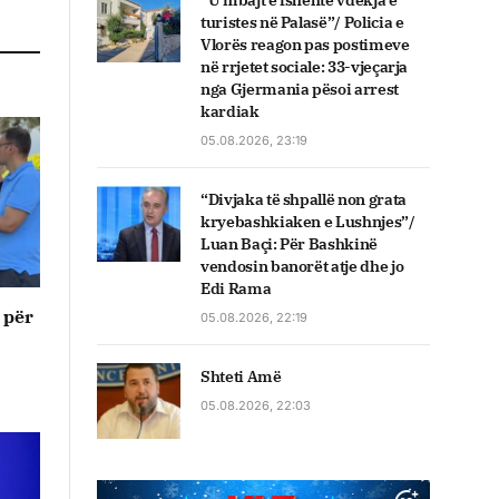
“U mbajt e fshehtë vdekja e
turistes në Palasë”/ Policia e
Vlorës reagon pas postimeve
në rrjetet sociale: 33-vjeçarja
nga Gjermania pësoi arrest
kardiak
05.08.2026, 23:19
“Divjaka të shpallë non grata
kryebashkiaken e Lushnjes”/
Luan Baçi: Për Bashkinë
vendosin banorët atje dhe jo
Edi Rama
 për
05.08.2026, 22:19
Shteti Amë
05.08.2026, 22:03