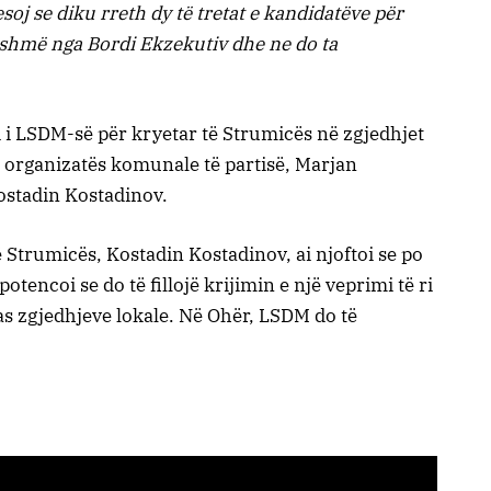
oj se diku rreth dy të tretat e kandidatëve për
shmë nga Bordi Ekzekutiv dhe ne do ta
i i LSDM-së për kryetar të Strumicës në zgjedhjet
 i organizatës komunale të partisë, Marjan
Kostadin Kostadinov.
ë Strumicës, Kostadin Kostadinov, ai njoftoi se po
tencoi se do të fillojë krijimin e një veprimi të ri
pas zgjedhjeve lokale. Në Ohër, LSDM do të