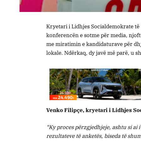
Kryetari i Lidhjes Socialdemokrate të
konferencën e sotme për media, njofto
me miratimin e kandidaturave për dh
lokale. Ndërkaq, dy javë më parë, u sh
Venko Filipçe, kryetari i Lidhjes S
“Ky proces përzgjedhjeje, ashtu si ai 
rezultateve të anketës, biseda të shu