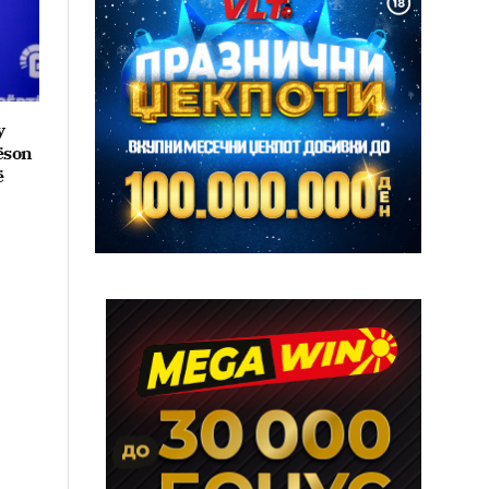
y
lëson
ë