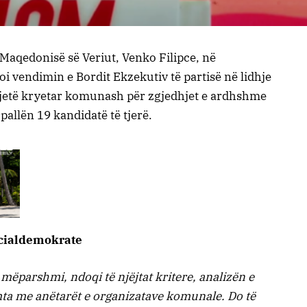
 Maqedonisë së Veriut, Venko Filipce, në
i vendimin e Bordit Ekzekutiv të partisë në lidhje
jetë kryetar komunash për zgjedhjet e ardhshme
pallën 19 kandidatë të tjerë.
ocialdemokrate
i mëparshmi, ndoqi të njëjtat kritere, analizën e
mta me anëtarët e organizatave komunale. Do të