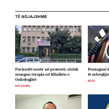
TË NGJAJSHME
Pacientët nesër në protestë, sërish
Pentagoni k
mungon terapia në Klinikën e
të mbrojtje
Onkologjisë
BOTA
KRYESORE