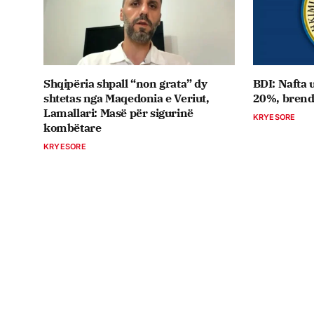
Shqipëria shpall “non grata” dy
BDI: Nafta 
shtetas nga Maqedonia e Veriut,
20%, brend
Lamallari: Masë për sigurinë
KRYESORE
kombëtare
KRYESORE