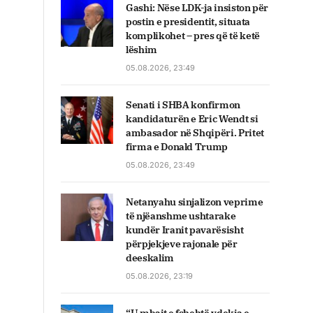
Gashi: Nëse LDK-ja insiston për
postin e presidentit, situata
komplikohet – pres që të ketë
lëshim
05.08.2026, 23:49
Senati i SHBA konfirmon
kandidaturën e Eric Wendt si
ambasador në Shqipëri. Pritet
firma e Donald Trump
05.08.2026, 23:49
Netanyahu sinjalizon veprime
të njëanshme ushtarake
kundër Iranit pavarësisht
përpjekjeve rajonale për
deeskalim
05.08.2026, 23:19