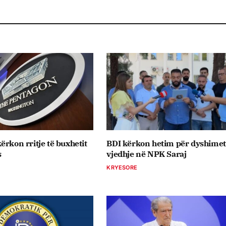
ërkon rritje të buxhetit
BDI kërkon hetim për dyshimet
s
vjedhje në NPK Saraj
KRYESORE