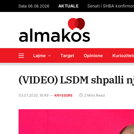
Data 06.08.2026
AKTUALE
Lajme
Target
Opinione
Kuriozitet
(VIDEO) LSDM shpalli nj
03.07.2025, 16:49
2 Mins Read
KRYESORE