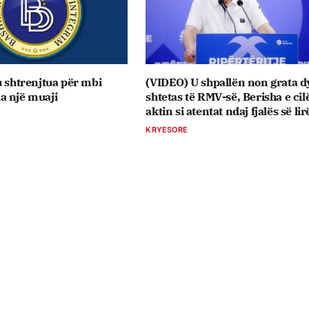
u shtrenjtua për mbi
(VIDEO) U shpallën non grata d
a një muaji
shtetas të RMV-së, Berisha e ci
aktin si atentat ndaj fjalës së lir
KRYESORE