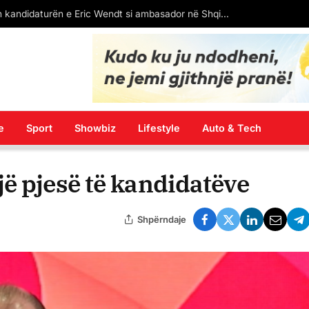
Senati i SHBA konfirmon kandidaturën e Eric Wendt si ambasador në Shqipëri. Pritet firma e Donald Trump
e
Sport
Showbiz
Lifestyle
Auto & Tech
ë pjesë të kandidatëve
Shpërndaje