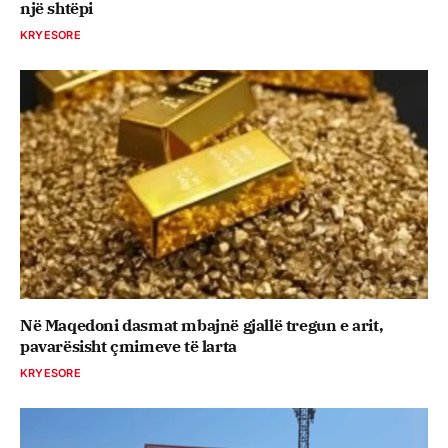
një shtëpi
KRYESORE
Në Maqedoni dasmat mbajnë gjallë tregun e arit,
pavarësisht çmimeve të larta
KRYESORE