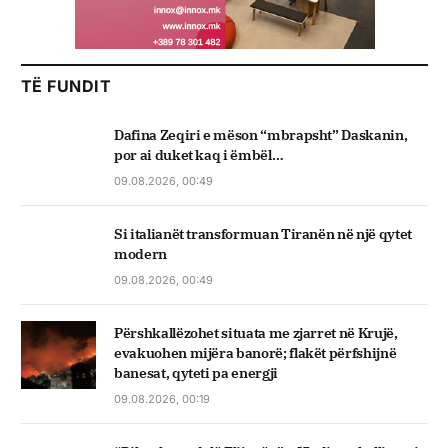
TË FUNDIT
Dafina Zeqiri e mëson “mbrapsht” Daskanin,
por ai duket kaq i ëmbël…
09.08.2026, 00:49
Si italianët transformuan Tiranën në një qytet
modern
09.08.2026, 00:49
Përshkallëzohet situata me zjarret në Krujë,
evakuohen mijëra banorë; flakët përfshijnë
banesat, qyteti pa energji
09.08.2026, 00:19