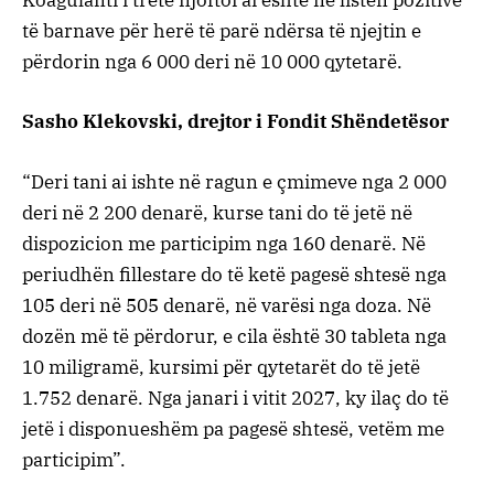
Koagulanti i tretë njoftoi ai është në listën pozitive
të barnave për herë të parë ndërsa të njejtin e
përdorin nga 6 000 deri në 10 000 qytetarë.
Sasho Klekovski, drejtor i Fondit Shëndetësor
“
Deri tani ai ishte në ragun e çmimeve nga 2 000
deri në 2 200 denarë, kurse tani do të jetë në
dispozicion me participim nga 160 denarë. Në
periudhën fillestare do të ketë pagesë shtesë nga
105 deri në 505 denarë, në varësi nga doza.
Në
dozën më të përdorur, e cila është 30 tableta nga
10 miligramë, kursimi për qytetarët do të jetë
1.752 denarë. Nga janari i vitit 2027, ky ilaç do të
jetë i disponueshëm pa pagesë shtesë, vetëm me
participim”.