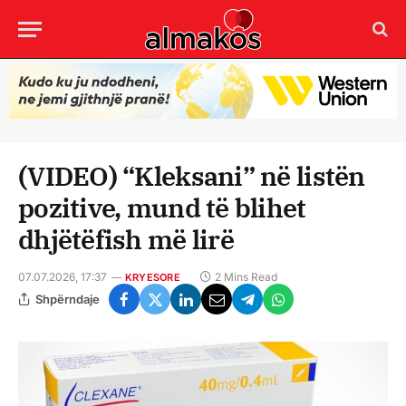
(VIDEO) “Kleksani” në listën
pozitive, mund të blihet
dhjëtëfish më lirë
07.07.2026, 17:37
2 Mins Read
KRYESORE
Shpërndaje