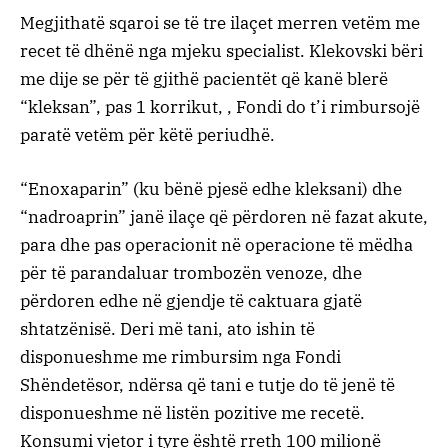
Megjithatë sqaroi se të tre ilaçet merren vetëm me
recet të dhënë nga mjeku specialist. Klekovski bëri
me dije se për të gjithë pacientët që kanë blerë
“kleksan”, pas 1 korrikut, , Fondi do t’i rimbursojë
paratë vetëm për këtë periudhë.
“Enoxaparin” (ku bënë pjesë edhe kleksani) dhe
“nadroaprin” janë ilaçe që përdoren në fazat akute,
para dhe pas operacionit në operacione të mëdha
për të parandaluar trombozën venoze, dhe
përdoren edhe në gjendje të caktuara gjatë
shtatzënisë. Deri më tani, ato ishin të
disponueshme me rimbursim nga Fondi
Shëndetësor, ndërsa që tani e tutje do të jenë të
disponueshme në listën pozitive me recetë.
Konsumi vjetor i tyre është rreth 100 milionë