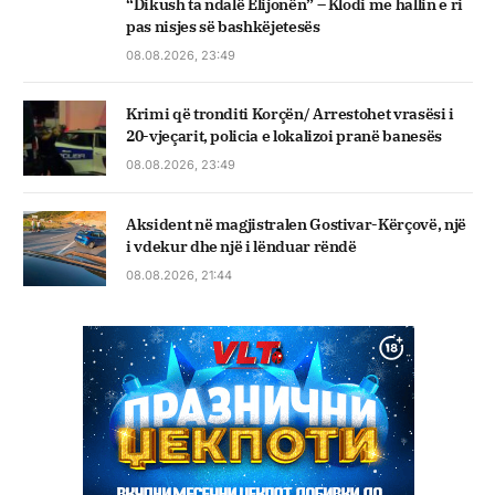
“Dikush ta ndalë Elijonën” – Klodi me hallin e ri
pas nisjes së bashkëjetesës
08.08.2026, 23:49
Krimi që tronditi Korçën/ Arrestohet vrasësi i
20-vjeçarit, policia e lokalizoi pranë banesës
08.08.2026, 23:49
Aksident në magjistralen Gostivar-Kërçovë, një
i vdekur dhe një i lënduar rëndë
08.08.2026, 21:44