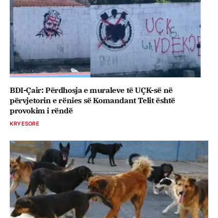
BDI-Çair: Përdhosja e muraleve të UÇK-së në
përvjetorin e rënies së Komandant Telit është
provokim i rëndë
KRYESORE