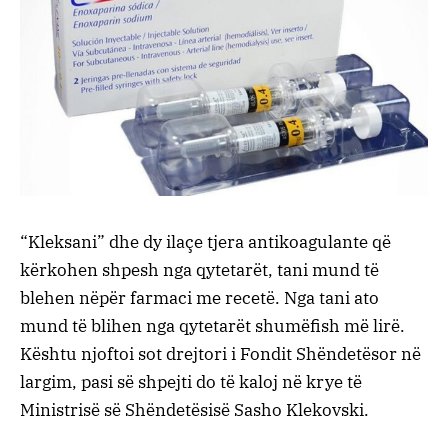
“
Kleksani” dhe dy ilaçe tjera antikoagulante që
kërkohen shpesh nga qytetarët, tani mund të
blehen nëpër farmaci me recetë. Nga tani ato
mund të blihen nga qytetarët shumëfish më lirë.
Kështu njoftoi sot drejtori i Fondit Shëndetësor në
largim, pasi së shpejti do të kaloj në krye të
Ministrisë së Shëndetësisë Sasho Klekovski.