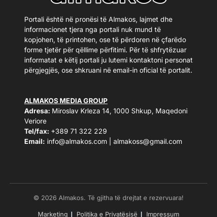
Portali është në pronësi të Almakos, lajmet dhe
informacionet tjera nga portali nuk mund të
kopjohen, të printohen, ose të përdoren në çfarëdo
forme tjetër për qëllime përfitimi. Për të shfrytëzuar
informatat e këtij portali ju lutemi kontaktoni personat
përgjegjës, ose shkruani në email-in oficial të portalit.
ALMAKOS MEDIA GROUP
Adresa:
Miroslav Krleza 14, 1000 Shkup, Maqedoni
Veriore
Tel/fax:
+389 71 322 229
Email:
info@almakos.com
|
almakoss@gmail.com
© 2026 Almakos. Të gjitha të drejtat e rezervuara!
Marketing
Politika e Privatësisë
Impressum