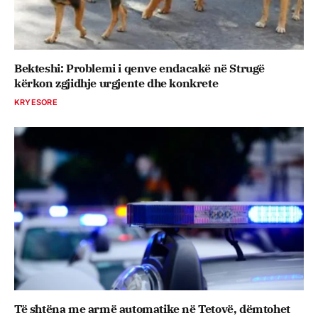
Bekteshi: Problemi i qenve endacakë në Strugë
kërkon zgjidhje urgjente dhe konkrete
KRYESORE
Të shtëna me armë automatike në Tetovë, dëmtohet