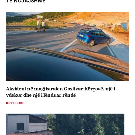
TË NGJAJSHME
Aksident në magjistralen Gostivar-Kërçovë, një i
vdekur dhe një i lënduar rëndë
KRYESORE