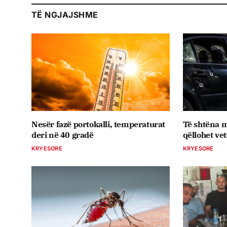
TË NGJAJSHME
Nesër fazë portokalli, temperaturat
Të shtëna m
deri në 40 gradë
qëllohet ve
KRYESORE
KRYESORE