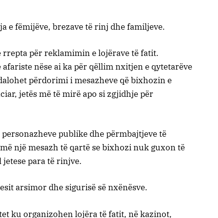
jtja e fëmijëve, brezave të rinj dhe familjeve.
rrepta për reklamimin e lojërave të fatit.
fariste nëse ai ka për qëllim nxitjen e qytetarëve
 Ndalohet përdorimi i mesazheve që bixhozin e
ciar, jetës më të mirë apo si zgjidhje për
 personazheve publike dhe përmbajtjeve të
jmë një mesazh të qartë se bixhozi nuk guxon të
 jetese para të rinjve.
cesit arsimor dhe sigurisë së nxënësve.
tet ku organizohen lojëra të fatit, në kazinot,