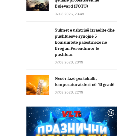
që lanë protestuesit në
Bulevard (FOTO)
07.08.2026, 23:49
Sulmet e ushtrisë izraelite dhe
pushtuesve synojnë 5
komunitete palestineze në
Bregun Perëndimor të
pushtuar
07.08.2026, 23:19
Nesër fazë portokalli,
temperaturat deri në 40 gradë
07.08.2026, 22:19