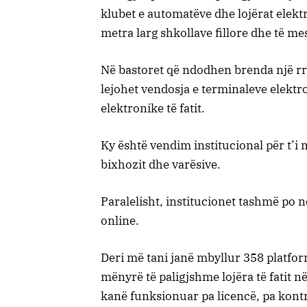
klubet e automatëve dhe lojërat elektr
metra larg shkollave fillore dhe të m
Në bastoret që ndodhen brenda një rr
lejohet vendosja e terminaleve elektron
elektronike të fatit.
Ky është vendim institucional për t’i
bixhozit dhe varësive.
Paralelisht, institucionet tashmë po
online.
Deri më tani janë mbyllur 358 platfor
mënyrë të paligjshme lojëra të fatit në
kanë funksionuar pa licencë, pa kontr