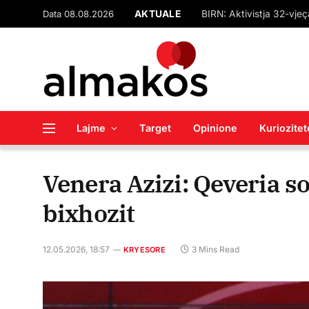
Data 08.08.2026
AKTUALE
Lajme
Target
Opinione
Kuriozitet
Venera Azizi: Qeveria s
bixhozit
12.05.2026, 18:57
3 Mins Read
KRYESORE