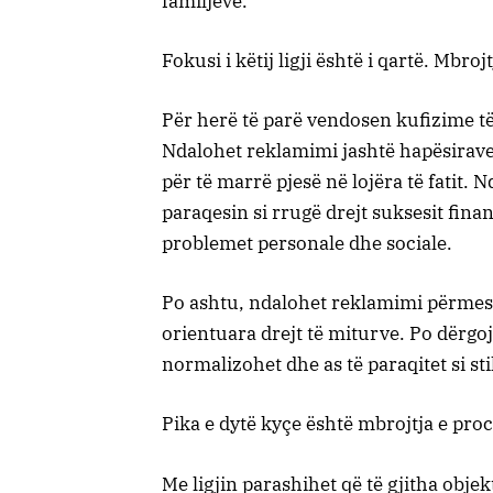
familjeve.
Fokusi i këtij ligji është i qartë. Mbro
Për herë të parë vendosen kufizime të 
Ndalohet reklamimi jashtë hapësirave a
për të marrë pjesë në lojëra të fatit.
paraqesin si rrugë drejt suksesit finan
problemet personale dhe sociale.
Po ashtu, ndalohet reklamimi përmes
orientuara drejt të miturve. Po dërgo
normalizohet dhe as të paraqitet si stil
Pika e dytë kyçe është mbrojtja e pro
Me ligjin parashihet që të gjitha objek