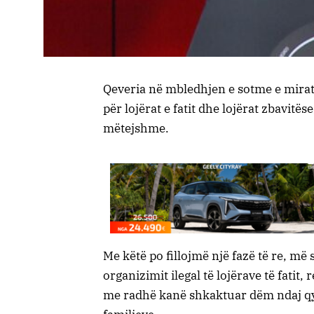
Qeveria në mbledhjen e sotme e mirato
për lojërat e fatit dhe lojërat zbavitës
mëtejshme.
Me këtë po fillojmë një fazë të re, m
organizimit ilegal të lojërave të fati
me radhë kanë shkaktuar dëm ndaj qyt