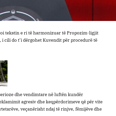
i tekstin e ri të harmonizuar të Propozim-ligjit
e, i cili do t’i dërgohet Kuvendit për procedurë të
ë serioze dhe vendimtare në luftën kundër
t, reklamimit agresiv dhe keqpërdorimeve që për vite
etarëve, veçanërisht ndaj të rinjve, fëmijëve dhe