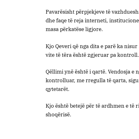
Pavarësisht përpjekjeve të vazhduesh
dhe faqe të reja interneti, institucio
masa përkatëse ligjore.
Kjo Qeveri që nga dita e parë ka nisur
vite të tëra është zgjeruar pa kontroll.
Qëllimi ynë është i qartë. Vendosja e 
kontrolluar, me rregulla të qarta, si
qytetarët.
Kjo është betejë për të ardhmen e të ri
shoqërisë.