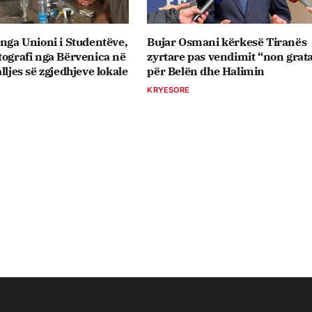
 nga Unioni i Studentëve,
Bujar Osmani kërkesë Tiranës
tografi nga Bërvenica në
zyrtare pas vendimit “non grat
lljes së zgjedhjeve lokale
për Belën dhe Halimin
KRYESORE