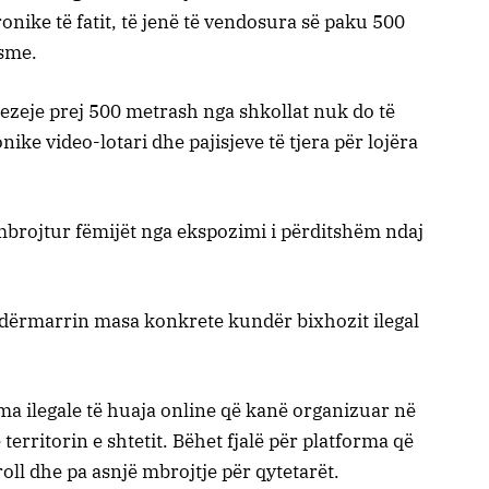
onike të fatit, të jenë të vendosura së paku 500
esme.
ezeje prej 500 metrash nga shkollat nuk do të
ike video-lotari dhe pajisjeve të tjera për lojëra
 mbrojtur fëmijët nga ekspozimi i përditshëm ndaj
 ndërmarrin masa konkrete kundër bixhozit ilegal
ma ilegale të huaja online që kanë organizuar në
 territorin e shtetit. Bëhet fjalë për platforma që
oll dhe pa asnjë mbrojtje për qytetarët.