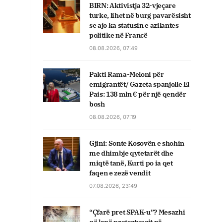
BIRN: Aktivistja 32-vjeçare
turke, lihet në burg pavarësisht
se ajo ka statusin e azilantes
politike në Francë
08.08.2026, 07:49
Pakti Rama-Meloni për
emigrantët/ Gazeta spanjolle El
Pais: 138 mln € për një qendër
bosh
08.08.2026, 07:19
Gjini: Sonte Kosovën e shohin
me dhimbje qytetarët dhe
miqtë tanë, Kurti po ia qet
faqen e zezë vendit
07.08.2026, 23:49
“Çfarë pret SPAK-u”? Mesazhi