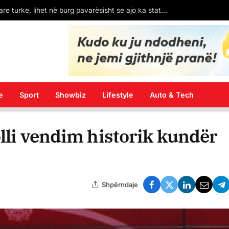
Pakti Rama-Meloni për emigrantët/ Gazeta spanjolle El Pais: 138 mln € për një qendër bosh
e
Sport
Showbiz
Lifestyle
Auto & Tech
olli vendim historik kundër
Shpërndaje