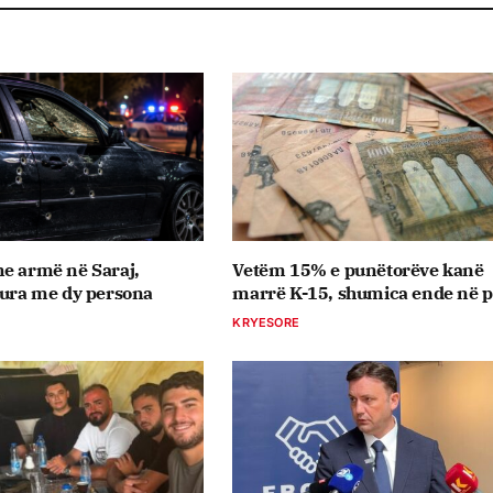
e armë në Saraj,
Vetëm 15% e punëtorëve kanë
tura me dy persona
marrë K-15, shumica ende në pr
KRYESORE