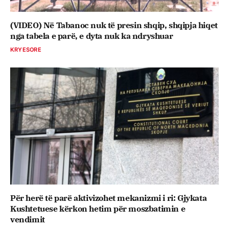
(VIDEO) Në Tabanoc nuk të presin shqip, shqipja hiqet
nga tabela e parë, e dyta nuk ka ndryshuar
KRYESORE
Për herë të parë aktivizohet mekanizmi i ri: Gjykata
Kushtetuese kërkon hetim për moszbatimin e
vendimit