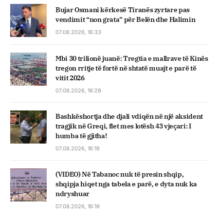
Bujar Osmani kërkesë Tiranës zyrtare pas
vendimit “non grata” për Belën dhe Halimin
07.08.2026, 16:33
Mbi 30 trilionë juanë: Tregtia e mallrave të Kinës
tregon rritje të fortë në shtatë muajt e parë të
vitit 2026
07.08.2026, 16:28
Bashkëshortja dhe djali vdiqën në një aksident
tragjik në Greqi, flet mes lotësh 43 vjeçari: I
humba të gjitha!
07.08.2026, 16:19
(VIDEO) Në Tabanoc nuk të presin shqip,
shqipja hiqet nga tabela e parë, e dyta nuk ka
ndryshuar
07.08.2026, 16:19