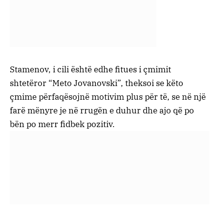
Stamenov, i cili është edhe fitues i çmimit
shtetëror “Meto Jovanovski”, theksoi se këto
çmime përfaqësojnë motivim plus për të, se në një
farë mënyre je në rrugën e duhur dhe ajo që po
bën po merr fidbek pozitiv.