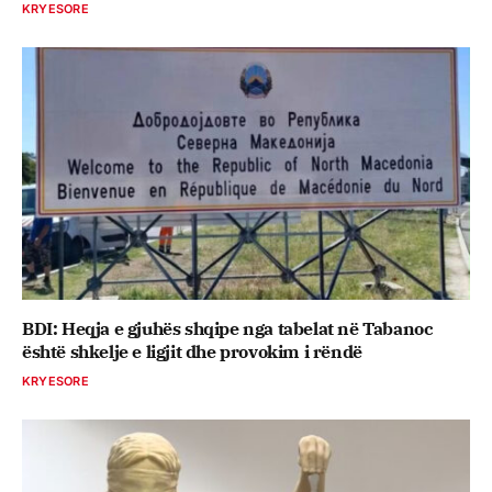
KRYESORE
BDI: Heqja e gjuhës shqipe nga tabelat në Tabanoc
është shkelje e ligjit dhe provokim i rëndë
KRYESORE