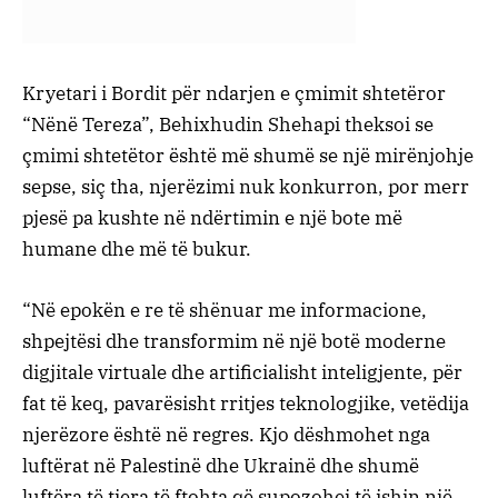
Kryetari i Bordit për ndarjen e çmimit shtetëror
“Nënë Tereza”, Behixhudin Shehapi theksoi se
çmimi shtetëtor është më shumë se një mirënjohje
sepse, siç tha, njerëzimi nuk konkurron, por merr
pjesë pa kushte në ndërtimin e një bote më
humane dhe më të bukur.
“Në epokën e re të shënuar me informacione,
shpejtësi dhe transformim në një botë moderne
digjitale virtuale dhe artificialisht inteligjente, për
fat të keq, pavarësisht rritjes teknologjike, vetëdija
njerëzore është në regres. Kjo dëshmohet nga
luftërat në Palestinë dhe Ukrainë dhe shumë
luftëra të tjera të ftohta që supozohej të ishin një