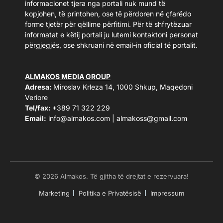
informacionet tjera nga portali nuk mund të
kopjohen, të printohen, ose të përdoren në çfarëdo
forme tjetër për qëllime përfitimi. Për të shfrytëzuar
informatat e këtij portali ju lutemi kontaktoni personat
përgjegjës, ose shkruani në email-in oficial të portalit.
ALMAKOS MEDIA GROUP
Adresa:
Miroslav Krleza 14, 1000 Shkup, Maqedoni
Veriore
Tel/fax:
+389 71 322 229
Email:
info@almakos.com
|
almakoss@gmail.com
© 2026 Almakos. Të gjitha të drejtat e rezervuara!
Marketing
Politika e Privatësisë
Impressum