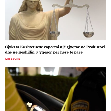
Gjykata Kushtetuese raportoi një gjyqtar në Prokurori
dhe në Këshillin Gjyqësor për herë të parë
KRYESORE