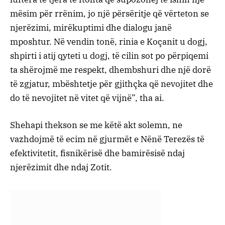
mësim për rrënim, jo ​​një përsëritje që vërteton se
njerëzimi, mirëkuptimi dhe dialogu janë
mposhtur. Në vendin tonë, rinia e Koçanit u dogj,
shpirti i atij qyteti u dogj, të cilin sot po përpiqemi
ta shërojmë me respekt, dhembshuri dhe një dorë
të zgjatur, mbështetje për gjithçka që nevojitet dhe
do të nevojitet në vitet që vijnë”, tha ai.
Shehapi thekson se me këtë akt solemn, ne
vazhdojmë të ecim në gjurmët e Nënë Terezës të
efektivitetit, fisnikërisë dhe bamirësisë ndaj
njerëzimit dhe ndaj Zotit.