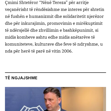
Çmimi Shtetëror “Nënë Tereza” për arritje
veçanërisht të rëndësishme me interes për shtetin
në fushën e humanizmit dhe solidaritetit njerëzor
dhe për inkurajimin, promovimin e mirëkuptimit
të ndërsjellë dhe zhvillimin e bashkëpunimit, si
midis kombeve ashtu edhe midis anëtarëve të
komuniteteve, kulturave dhe feve të ndryshme, u
nda për herë të parë në vitin 2006.
TË NGJAJSHME