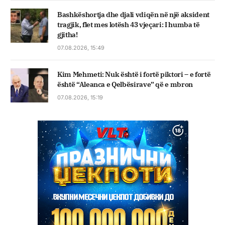
Bashkëshortja dhe djali vdiqën në një aksident
tragjik, flet mes lotësh 43 vjeçari: I humba të
gjitha!
07.08.2026, 15:49
Kim Mehmeti: Nuk është i fortë piktori – e fortë
është “Aleanca e Qelbësirave” që e mbron
07.08.2026, 15:19