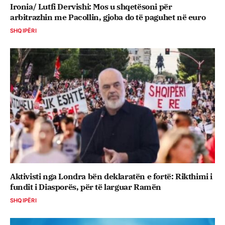
Ironia/ Lutfi Dervishi: Mos u shqetësoni për
arbitrazhin me Pacollin, gjoba do të paguhet në euro
SHQIPËRI
Aktivisti nga Londra bën deklaratën e fortë: Rikthimi i
fundit i Diasporës, për të larguar Ramën
SHQIPËRI