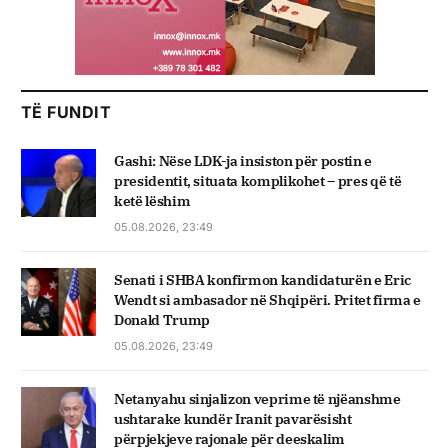
TË FUNDIT
Gashi: Nëse LDK-ja insiston për postin e
presidentit, situata komplikohet – pres që të
ketë lëshim
05.08.2026, 23:49
Senati i SHBA konfirmon kandidaturën e Eric
Wendt si ambasador në Shqipëri. Pritet firma e
Donald Trump
05.08.2026, 23:49
Netanyahu sinjalizon veprime të njëanshme
ushtarake kundër Iranit pavarësisht
përpjekjeve rajonale për deeskalim