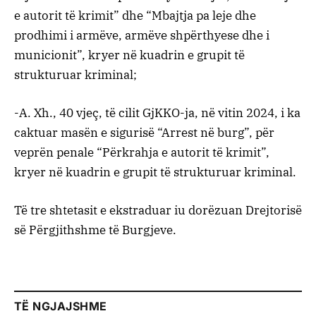
e autorit të krimit” dhe “Mbajtja pa leje dhe
prodhimi i armëve, armëve shpërthyese dhe i
municionit”, kryer në kuadrin e grupit të
strukturuar kriminal;
-A. Xh., 40 vjeç, të cilit GjKKO-ja, në vitin 2024, i ka
caktuar masën e sigurisë “Arrest në burg”, për
veprën penale “Përkrahja e autorit të krimit”,
kryer në kuadrin e grupit të strukturuar kriminal.
Të tre shtetasit e ekstraduar iu dorëzuan Drejtorisë
së Përgjithshme të Burgjeve.
TË NGJAJSHME