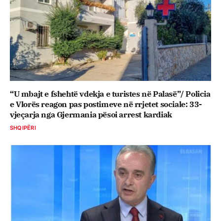
“U mbajt e fshehtë vdekja e turistes në Palasë”/ Policia
e Vlorës reagon pas postimeve në rrjetet sociale: 33-
vjeçarja nga Gjermania pësoi arrest kardiak
SHQIPËRI