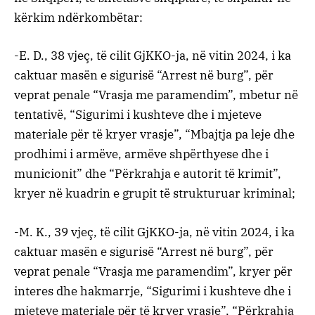
kërkim ndërkombëtar:
-E. D., 38 vjeç, të cilit GjKKO-ja, në vitin 2024, i ka
caktuar masën e sigurisë “Arrest në burg”, për
veprat penale “Vrasja me paramendim”, mbetur në
tentativë, “Sigurimi i kushteve dhe i mjeteve
materiale për të kryer vrasje”, “Mbajtja pa leje dhe
prodhimi i armëve, armëve shpërthyese dhe i
municionit” dhe “Përkrahja e autorit të krimit”,
kryer në kuadrin e grupit të strukturuar kriminal;
-M. K., 39 vjeç, të cilit GjKKO-ja, në vitin 2024, i ka
caktuar masën e sigurisë “Arrest në burg”, për
veprat penale “Vrasja me paramendim”, kryer për
interes dhe hakmarrje, “Sigurimi i kushteve dhe i
mjeteve materiale për të kryer vrasje”, “Përkrahja