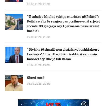
05.08.2026, 23:19
“U mbajt e fshehtë vdekja e turistes në Palasë”/
Policia e Vlorës reagon pas postimeve në rrjetet
sociale: 33-vjeçarja nga Gjermania pësoi arrest
kardiak
05.08.2026, 23:19
“Divjaka të shpallë non grata kryebashkiaken e
Lushnjes”/ Luan Baçi: Për Bashkinë vendosin
banorët atje dhe jo Edi Rama
05.08.2026, 22:19
Shteti Amë
05.08.2026, 22:03