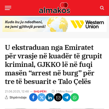
U ekstraduan nga Emiratet
për vrasje në kuadër të grupit
kriminal, GJKKO lë në fuqi
masën “arrest në burg” për
tre të besuarit e Talo Çelës
21.06.2025, 12:48
3 Mins Read
SHQIPËRI
Shpërndaje