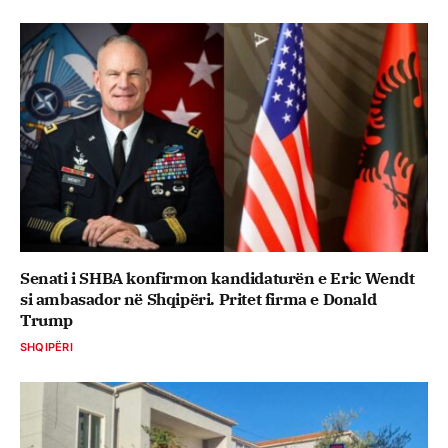
Senati i SHBA konfirmon kandidaturën e Eric Wendt
si ambasador në Shqipëri. Pritet firma e Donald
Trump
SHQIPËRI