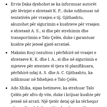
Ervis Daka dyshohet se ka informuar autorët
për lëvizjet e shtetasit K. P., duke ndihmuar në
tentativën për vrasjen e tij. Gjithashtu,
akuzohet për sigurimin e kushteve për vrasjen
e shtetasit A. S., si dhe për strehimin dhe
transportimin e Talo Çelës, duke i garantuar
kushte për jetesë gjatë arratisë.
Maksim Koçi rezulton i përfshirë në vrasjet e
shtetasve K. K. dhe I. A., si dhe në sigurimin e
mjeteve për atentate të tjera të planifikuara,
përfshirë ndaj A. S. dhe A. C. Gjithashtu, ka
ndihmuar në fshehjen e Talo Çelës.
Ado Xhika, sipas hetimeve, ka strehuar Talo
Çelën për afro dy vite, duke i krijuar kushte për
jetesë në arrati. Një tjetër detaj që ka tërhequr