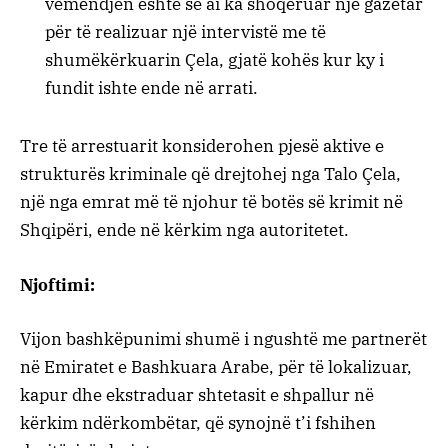
vëmendjen është se ai ka shoqëruar një gazetar
për të realizuar një intervistë me të
shumëkërkuarin Çela, gjatë kohës kur ky i
fundit ishte ende në arrati.
Tre të arrestuarit konsiderohen pjesë aktive e
strukturës kriminale që drejtohej nga Talo Çela,
një nga emrat më të njohur të botës së krimit në
Shqipëri, ende në kërkim nga autoritetet.
Njoftimi:
Vijon bashkëpunimi shumë i ngushtë me partnerët
në Emiratet e Bashkuara Arabe, për të lokalizuar,
kapur dhe ekstraduar shtetasit e shpallur në
kërkim ndërkombëtar, që synojnë t’i fshihen