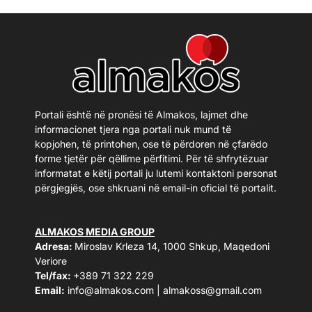
Portali është në pronësi të Almakos, lajmet dhe
informacionet tjera nga portali nuk mund të
kopjohen, të printohen, ose të përdoren në çfarëdo
forme tjetër për qëllime përfitimi. Për të shfrytëzuar
informatat e këtij portali ju lutemi kontaktoni personat
përgjegjës, ose shkruani në email-in oficial të portalit.
ALMAKOS MEDIA GROUP
Adresa:
Miroslav Krleza 14, 1000 Shkup, Maqedoni
Veriore
Tel/fax:
+389 71 322 229
Email:
info@almakos.com
|
almakoss@gmail.com